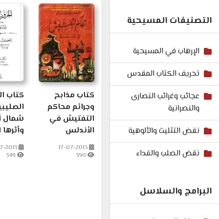
التصنيفات المسيحية
الإرهاب في المسيحية
تحريف الكتاب المقدس
كتاب مذابح
كتاب ال
عجائب وغرائب النصارى
وجرائم محاكم
الصليبي
والنصرانية
التفتيش في
شمال أف
الأندلس
وأثرها 
نقض التثليث والألوهية
7-2013
17-07-2013
نقض الصلب والفداء
349
390
البرامج والسلاسل