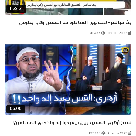
1:35:31
بث مباشر - لتنسيق المناظرة مع القمص زكريا بطرس
41.467
09-01-2023
06:00
شيخ أزهري: المسيحيين بيعبدوا إله واحد زي المسلمين!!
103.144
01-03-2023