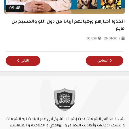
09:48
اتخذوا أحبارهم ورهبانهم أربابا من دون اللهِ والمسيحَ بن
مريم
30.639
21-01-2019
المقال السابق: صديق رشيد يبكي يوم تعميده ثم ينقلب على رشيد ويفضح
المقال التالي: سؤا
السابق
التالي
شبكة مكافح الشبهات تحت إشراف الشيخ أبي عمر الباحث ترد الشبهات
و تنسف ادعاءات وأكاذيب النصارى و الروافض و الملاحدة و العلمانيين