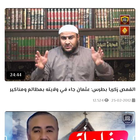
24:44
القمص زكريا بطرس: عثمان جاء في ولايته بمظالم ومناكير
12.524
23-02-2012