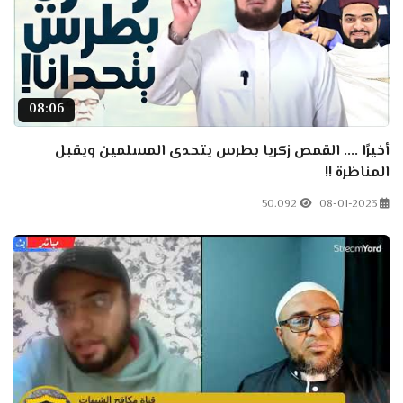
08:06
أخيرًا .... القمص زكريا بطرس يتحدى المسلمين ويقبل
المناظرة !!
50.092
08-01-2023