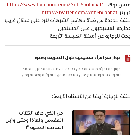
فيس بوك:
https://www.facebook.com/Anti.Shubohat.T
تويتر:
https://twitter.com/AntiShubohat
حلقة جديدة من قناة مكافح الشبهات للرد على سؤال غريب
يطرحه المسيحيون على المسلمين !!
بحث للإجابة عن أسئلة الكنيسة الأربعة:
حوار مع امرأة مسيحية حول التحريف وغيره
حوار مع امرأة مسيحية حول تحريف الكتاب المقدس الحمد
لله والصلاة والسلام على سيدنا رسول الله وآله وصحبه ومن
والاه وبعد. فهذا حوار علمي شيق دار بيني وبين امرأة نصرانية،
وأرجو من قارئه أن يدعو اللهَ لها ب...
حلقة للإجابة أيضا عن الأسئلة الأربعة:
من الذي حرف الكتاب
المقدس ولماذا ومتى وأين
النسخة الأصلية ؟!