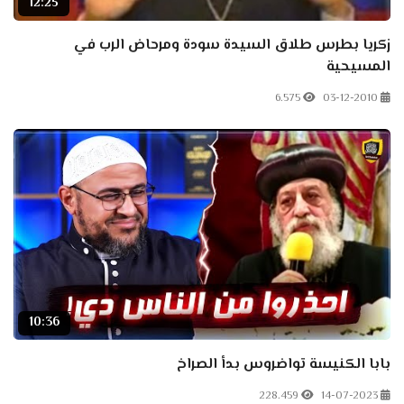
12:25
زكريا بطرس طلاق السيدة سودة ومرحاض الرب في
المسيحية
6.575
03-12-2010
10:36
بابا الكنيسة تواضروس بدأ الصراخ
228.459
14-07-2023