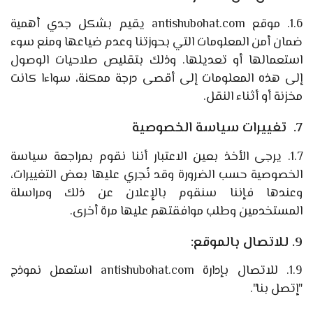
1.6. موقع antishubohat.com يقيم بشكل جدي أهمية
ضمان أمن المعلومات التي بحوزتنا وعدم ضياعها ومنع سوء
استعمالها أو تعديلها. وذلك بتقليص صلاحيات الوصول
إلى هذه المعلومات إلى أقصى درجة ممكنة، سواءا كانت
مخزنة أو أثناء النقل.
7. تغييرات سياسة الخصوصية
1.7. يرجى الأخذ بعين الاعتبار أننا نقوم بمراجعة سياسة
الخصوصية حسب الضرورة وقد نُجري عليها بعض التغييرات،
وعندها فإننا سنقوم بالإعلان عن ذلك ومراسلة
المستخدمين وطلب موافقتهم عليها مرة أخرى.
9. للاتصال بالموقع:
1.9. للاتصال بإدارة antishubohat.com استعمل نموذج
"إتصل بنا".