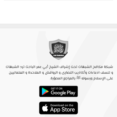
شبكة مكافح الشبهات تحت إشراف الشيخ أبي عمر الباحث ترد الشبهات
و تنسف ادعاءات وأكاذيب النصارى و الروافض و الملاحدة و العلمانيين
على الإسلام ورسوله ﷺ بالمراجع المصوّرة.