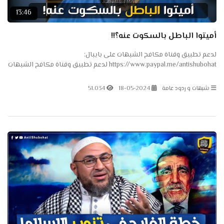
13:46
أميتوا الباطل بالسكوت عنه؟!!
لدعم تطبيق وقناة مكافح الشبهات على بايبال:
https://www.paypal.me/antishubohat لدعم تطبيق وقناة مكافح الشبهات
على باتريون: https://www.patreon.com/antishubohat لدعم القناة على
فودافون...
شبهات و ردود عامة
18-05-2024
51.034