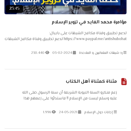
23:45
مؤامرة محمد الفايد في تزوير الإسلام
لدعم تطبيق وقناة مكافح الشبهات على بايبال:
https://www.paypal.me/antishubohat لدعم تطبيق وقناة مكافح الشبهات
على باتريون: https://www.patreon.com/antishubohat لدعم القناة على
فودافون...
رد شبهات العلمانيين و الملاحدة
03-02-2024
230.440
مثناة كمثناة أهل الكتاب
زعم منكرو السنة النبوية الشريفة أن سنة الرسول صلى الله
عليه وسلم ليست من الإسلام !! فاستدلّوا على زعمهم هذا
بروايةٍ رواها ابنُ سعدٍ في طبقاته الكبرى للطعن والتشكيك
في الكتب التي تنقل...
إجابات حول الإسلام
24-05-2021
1.996