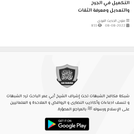
التكميل في الجرح
والتعديل ومعرفة الثقات
والضعفاء والمجاهيل
متون الحديث النبوي
833
08-08-2022
شبكة مكافح الشبهات تحت إشراف الشيخ أبي عمر الباحث ترد الشبهات
و تنسف ادعاءات وأكاذيب النصارى و الروافض و الملاحدة و العلمانيين
على الإسلام ورسوله ﷺ بالمراجع المصوّرة.