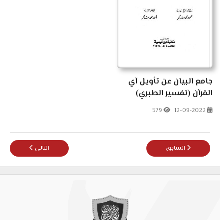
جامع البيان عن تأويل آي
القرآن (تفسير الطبري)
579
12-09-2022
المقال السابق: معالم التنزيل (تفسير البغوي)
المقال التالي: فتح 
السابق
التالي