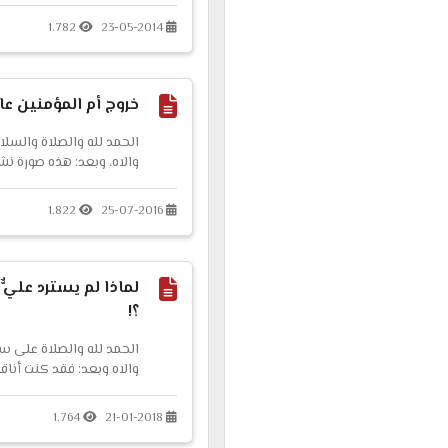
1.782
23-05-2014
خروج أم المؤمنين عا
الحمد لله والصلاة والسلا
والاه، وبعد: هذه صورة ن
المؤمنين عائشة رضي الله ع
1.822
25-07-2016
لماذا لم يسترد عليٌّ 
؟!
الحمد لله والصلاة على س
والاه وبعد: فقد كنت أن
فدك، فسألته سؤالا مباشرً
فاطمة سينتقل إلى زوجه
1.764
21-01-2018
السلام، فإذا كان أبو بك