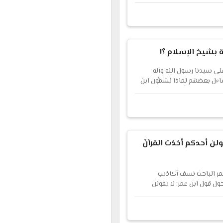
العظيم عن اقتناع تام. هل
اس الإسلام واعتنقوه ؟؟لأنهم
ية بشيخ الإسلام ؟!
لى سيدنا رسول الله وآله
ل بعضهم لماذا يُسَمُّون ابنَ
 السؤال كَثُرَ طُلَّابُه ويطول
رجل عاصر ابنَ تيمية ورآه، وتحدث
ي: أحمد بن عبد الحليم بن عبد
ولن أحدكم أخذت القرآنَ
عمر الباحث نسف أكاذيب
ول قول ابن عمر: لا يقولن