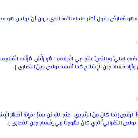
و مُعَارَضٌ بقول أكثر علماء الأمة الذي يرون أنَّ بولس هو م
عِصْمَةِ لِعَلِيِّ وَبِالنَّصِّ عَلَيْهِ فِي الْخِلَافَةِ : هُوَ رَأْسُ هَؤُلَاءِ الْمُنَافِقِي
مَ وَأَرَادَ فَسَادَ دِينِ الْإِسْلَامِ كَمَا أَفْسَدَ بولص دِينَ النَّصَارَى ].
َأَ الرَّفْضِ إنَّمَا كَانَ مِنْ الزِّنْدِيقِ : عَبْدِ اللَّهِ بْنِ سَبَأٍ ؛ فَإِنَّهُ أَظْهَرَ الْإِ
َ بولص النَّصْرَانِيُّ الَّذِي كَانَ يَهُودِيًّا فِي إفْسَادِ دِينِ النَّصَارَى ].