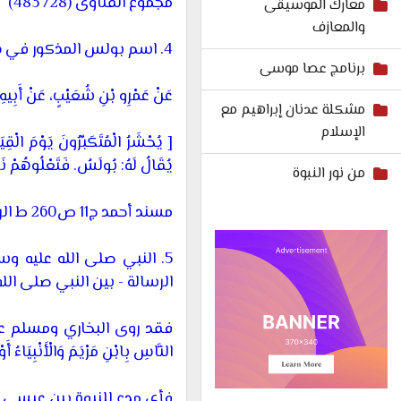
مجموع الفتاوى (28/ 483)
معارك الموسيقى
والمعازف
4.
اسم بولس المذكور في دين
برنامج عصا موسى
عَنْ عَمْرِو بْنِ شُعَيْبٍ، عَنْ أَبِيهِ، ع
مشكلة عدنان إبراهيم مع
الإسلام
[
يُحْشَرُ الْمُتَكَبِّرُونَ يَوْمَ الْ
يُقَالُ لَهُ:
بُولَسُ
. فَتَعْلُوهُمْ نَار
من نور النبوة
مسند أحمد ج11 ص260 ط الرسالة - بيروت.
5.
النبي صلى الله عليه وسلم
الرسالة - بين النبي صلى الل
فقد روى البخاري ومسلم عن أبي هُرَي
النَّاسِ بِابْنِ مَرْيَمَ وَالْأَنْبِيَاءُ أَو
فأي مدعٍ للنبوة بين عيسى ب