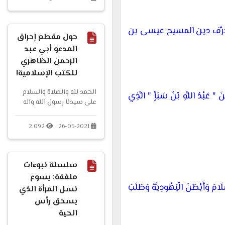
فيزعم النصارى أن
وظيفة...
حرِّف دين المسيح عيسى بن
حول مقطع إحراق
المدعو أبي عبد
الرحمن الظاهري
للكتب الإسلامية!
الحمد لله والصلاة والسلام
نَ " عَبْدُ اللَّهِ بْنُ سَبَأٍ " الَّذِي
على سيدنا رسول الله وآله
وصحبه ومن والاه وبعد:
فهذا تعليقي حول مقطع...
2.092
26-05-2021
سلسلة نبوءات
ملفقة: يسوع
سْلَامَ وَأَبْطَنَ الْيَهُودِيَّةَ وَطَلَبَ
نسل المرأة الذي
يسحق رأس
الحية