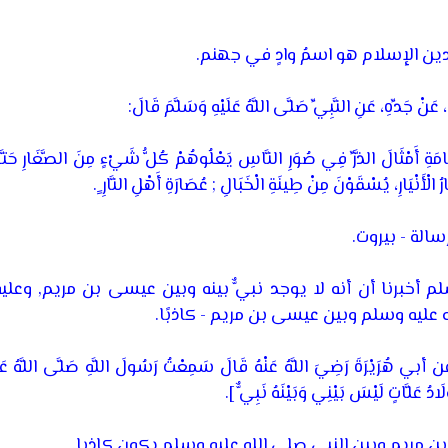
 الإسلام هو اسمُ وادٍ في جهنم.
َنْ جَدِّهِ، عَنِ النَّبِيِّ صَلَّى اللَّهُ عَلَيْهِ وَسَلَّمَ قَالَ:
قِيَامَةِ أَمْثَالَ الذَّرِّ فِي صُوَرِ النَّاسِ يَعْلُوهُمْ كُلُّ شَيْءٍ مِنَ الصَّغَارِ ح
ُ الْأَنْيَارِ، يُسْقَوْنَ مِنْ طِينَةِ الْخَبَالِ ; عُصَارَةِ أَهْلِ النَّارِ
ٍ.
 أخبرنا أن أنه لا يوجد نبيٌّ بينه وبين عيسى بن مريم, وعليه ف
ه عليه وسلم وبين عيسى بن مريم - كاذبًا.
ْرَةَ رَضِيَ اللَّهُ عَنْهُ قَالَ سَمِعْتُ رَسُولَ اللَّهِ صَلَّى اللَّهُ عَلَي
ْلَادُ عَلَّاتٍ لَيْسَ بَيْنِي وَبَيْنَهُ نَبِيٌّ
].
ن مريم وبين النبي صلى الله عليه وسلم يكون كاذبا.