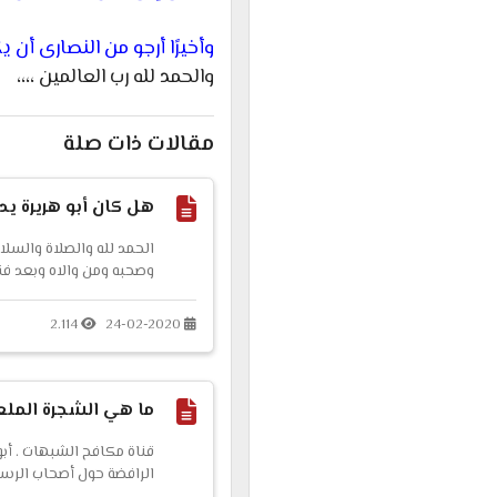
وأخيرًا أرجو من النصارى أن 
والحمد لله رب العالمين
،،،،
مقالات ذات صلة
هل كان أبو هريرة ي
الحمد لله والصلاة والسلا
وصحبه ومن والاه وبعد فقد
رضي الله عنه كان يدلس!! 
عساكر! ...
2.114
24-02-2020
ما هي الشجرة الملعو
قناة مكافح الشبهات . أب
الرافضة حول أصحاب الرسو