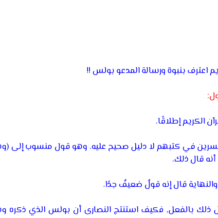
يم اعترف بنبوة ورسالة المدعو بولس !!
ل:
 الكريم إطلاقًا.
سرين في كتبهم لا دليل صحيح عليه. وهو قول منسوب إلى (وه
نه قال ذلك.
والنهاية قال إنه قولٌ ضعيفٌ جدًا.
ل ذلك بالفعل, فكيف استنتج النصارى أن بولس الذي ذكره 