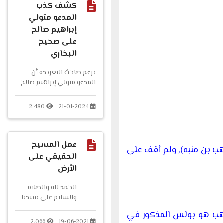
كشف كذب
المدعو متولي
إبراهيم صالح
على صحيح
البخاري
يزعم صاحبُ التغريدة أن
المدعو متولي إبراهيم صالح
من تلاميذ الشيخ الألباني
رحمه الله، ويزعم أيضا أن...
2.480
21-01-2024
عمل المسيح
ب بن منبه), ولم أقف على
الحقيقي على
الأرض
الحمد لله والصلاة
والسلام على سيدنا
رسول الله وآله وصحبه
وهب هو بولس المذكور في
ومن والاه وبعد.
2.066
19-06-2021