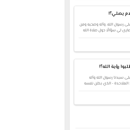
ام يصلي؟!
على رسول الله، وآله وصحبه ومن
النصارى لي سؤالًا حول صلاة الله
والسلام فقال: ....
بوا رؤية الله؟!
لى سيدنا رسول الله وآله
 الملاحدة - الذي يظن نفسه
القرآن الكريم تناقضاتٍ لم
 فيقول: [بنى إسرائيل بحسب
طلبوا من موسى رؤ...