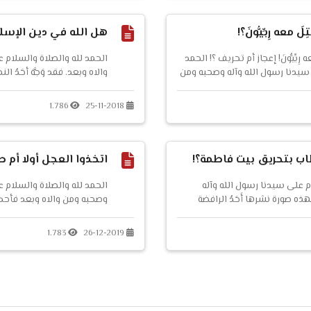
...
تِلَ معه رِبِّيُّونَ؟!
هل الله في دين الإسل
 معه رِبِّيُّونَ! إعجاز أم تحريف ؟! الحمد
الحمد لله والصلاة والسلام 
 سيدنا رسول الله وآله وصحبه ومن
والاه وبعد. فقد وَجَّهَ أحَدُ 
م سؤالًا حول اختلاف القراءات ،
على نبينا محمد عليه والصلاة 
1.786
25-11-2018
طاب بتحريق بيت فاطمة؟!
اتخذوا العجل أولا أم طل
م على سيدنا رسول الله وآله
الحمد لله والصلاة والسلام ع
ذه صورة نشرها أَحَدُ الرافضة
وصحبه ومن والاه وبعد فأحد
نَ بها على أمير المؤمنين عمر بن
عبقريًا - زعم أنه اكتشفَ في 
 أراد إحراق البيت على فاطمة بنت
يسبقه إليها أحدٌ من قبل !!
1.783
26-12-2019
القران صنعوا العجل اولا ثم 