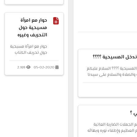
تحريف نَص إنجيل
يوحنا 9 – 35 لتحميل
البحث بصيغة......
حوار مع امرأة
مسيحية حول
التحريف وغيره
حوار مع امرأة مسيحية
حول تحريف الكتاب
وندخل المسيحية ؟؟؟؟
المقدس الحمد لله
والصلاة والسلام على
2.169
05-02-2020
 المسيحية ؟؟؟؟ السلام عليكم
سيدنا رسول الله وآله
ه والصلاة والسلام على سيدنا
وصحبه...
ومن والاه سؤال خطير ينبغي
يتدبر إجابته ...
 ؟
الحملات الضارية العاتية
 العظيم وإطفاء نوره وبهائه
 إرهاب وقتل إلخ..... إلا أننا