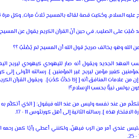
ح عليه السلام, وحُكيت قصة لقائه بالمسيح ثلاثَ مرات, وكل مرة ت
ُلِبَ على الصليب, في حين أنّ القرآن الكريم يقول عن المسيح:
لله وهو يخالف صريحَ قول الله أن المسيح لم يُصْلَبْ ؟؟
 العهد الجديد ويقول أنه صار لليهودي كيهودي ليربح اليه
المؤمنين كغير مؤمن ليربح غير المؤمنين ].
ن علامات المنافق:أنه [ إذا حَدَّثَ كَذَبَ]. ويقول القرآن الكريم
ن بولس نبيًّا بحسب الإسلام؟!
تكلّم من عند نفسه وليس من عند الله فيقول: [ الذي أتكلَّم به
فتخار هذه ]. رسالته الثانية إلى أهل كورنثوس 11 - 17.
فليس عندي أمر من الرب فيهنّ، ولكنني أعطي رأيًا كمن رحمه الر