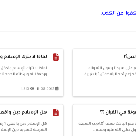
يكفوا عن الكذب.
دلس؟!
لماذا لا نترك الإسلام 
م على سيدنا رسول الله وآله
لماذا لا نترك الإسلام وندخل
 زعم أحد الرافضة أن أبا هريرة
ورحمة الله وبركاته الحمد لل
واستدل الرافضي بما رواه ابن
رسول الله وعلى آله وصحبه 
لكل مسلم ومسيحي أن يتدبره و
1.810
11-08-2012
نة في القرآن ؟؟
هل الإسلام دين واقعي
و عمر الباحث نسف أكاذيب الشيعة
هل الإسلام دين واقعي ؟ رغم 
ل صلى الله عليه وسلم...
الشرسة لتشويه دين الإسلام
وجماله وصفائه واتهامه بأن دين