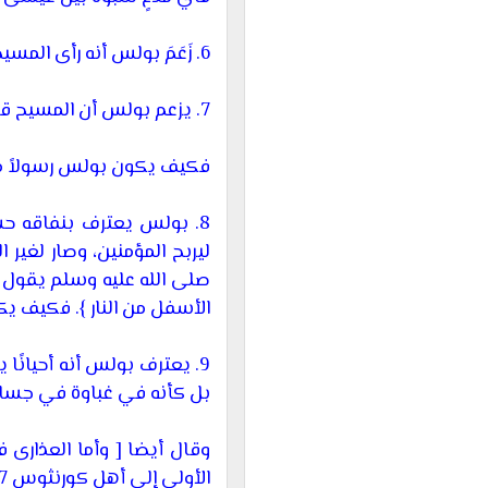
6.
زَعَمَ بولس أنه رأى المسي
7.
يزعم بولس أن المسيح قد ص
فكيف يكون بولس رسولاً من ا
8.
بولس يعترف بنفاقه حسب
ليربح المؤمنين، وصار لغير 
صلى الله عليه وسلم يقول إن م
الأسفل من النار
}. فكيف يكو
9.
يعترف بولس أنه أحيانًا ي
بل كأنه في غباوة في جسارة الا
وقال أيضا [ وأما العذارى 
الأولى إلى أهل كورنثوس 7 - 25.