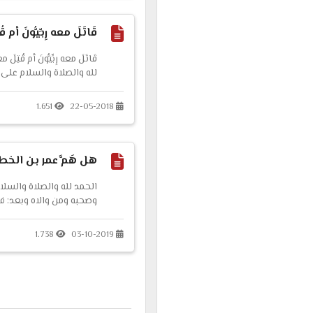
ومنعوهم أرضهم ، فلماذا ل
قَاتَلَ معه رِبِّيُّونَ أم قُ
قَاتَلَ معه رِبِّيُّونَ أم قُتِلَ
لله والصلاة والسلام على
والاه وبعد: فقد طرح أحده
وقد أجبته ...
1.651
22-05-2018
هل هَمَّ عمر بن الخ
الحمد لله والصلاة والسلا
وصحبه ومن والاه وبعد: فه
لرواية ضعيفة محاولًا الطع
الخطاب رضي الله عنه بأنه
1.738
03-10-2019
رسول الله ص...