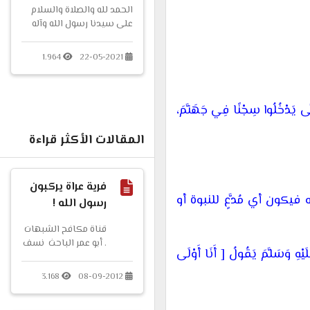
الحمد لله والصلاة والسلام
على سيدنا رسول الله وآله
وصحبه ومن والاه وبعد،
فمسلسل تلفيق النبوءات
1.964
22-05-2021
حول يسوع المسيح لم...
َتَّى يَدْخُلُوا سِجْنًا فِي جَهَنَّمَ،
المقالات الأكثر قراءة
فرية عراة يركبون
يكون أي مُدَّعٍ للنبوة أو
رسول الله !
قناة مكافح الشبهات
. أبو عمر الباحث نسف
ْهِ وَسَلَّمَ يَقُولُ [
أَنَا أَوْلَى
أكاذيب النصارى حول
أخلاق رسول الله صلى
3.168
08-09-2012
الله عليه وسلم
فرية عراة...