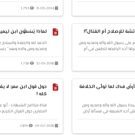
نجد يوميا من يدخل الإسلام 
1.793
11-09-2014
تعلمون لماذا دخل هؤلاء الن
وجدوا أن دي...
ئشة للإصلاح أم القتال؟!
لماذا يُسَمُّون ابن تيم
م على رسول الله وآله وصحبه ومن
الحمد لله والصلاة والسلام ع
شرها أحد الرافضة للطعن في أم
وصحبه ومن والاه وبعد” يتساء
نها وتكفيرها ! ...
تيمية بشيخ الإسلام ؟! ولأن هذا
جوابه ؛ فرأيت أن أضع كلامًا ل
1.738
12-01-2018
عنه. يقول صلاح الدين الصفد
ا...
أرضَ فدك لما تولّى الخلافة
حول قول ابن عمر: لا يق
كله !
يدنا رسول الله وآله وصحبه ومن
قناة مكافح الشبهات - أبو 
اقش أحد الشيعة في مسألة أرض
النصارى حول القرآن الكريم ح
ا وقلت له: معلوم أن ميراث
أحدكم أخذت القرآنَ كله ! ا...
ا وولديها الحسن والحسين عليهم
1.819
01-02-2018
ر وعمر وعثمان ظلموهم حقهم