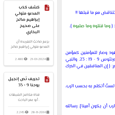
كشف كذب
تناقض مع ما قبلها !!
المدعو متولي
إبراهيم صالح
 {
وما قتلوه وما صلبوه
}.
على صحيح
البخاري
يزعم صاحبُ التغريدة أن
المدعو متولي إبراهيم صالح
ود وصار للمؤمنين كمؤمن
من تلاميذ الشيخ الألباني
رحمه الله، ويزعم أيضا أن...
رسالته الأولى إلى كورنثوس 9 - 19 : 23. والنبي
2.480
21-01-2024
: {
إن المنافقين في الدرك
تحريف نَص إنجيل
يوحنا 9 - 35
 لستُ أتكلم به بحسب الرب،
قناة مكافح الشبهات
. أبو عمر الباحث
سلسلة تحريف
ب أن يكون أمينا]. رسالته
الكتاب المقدس
2.245
28-11-2014