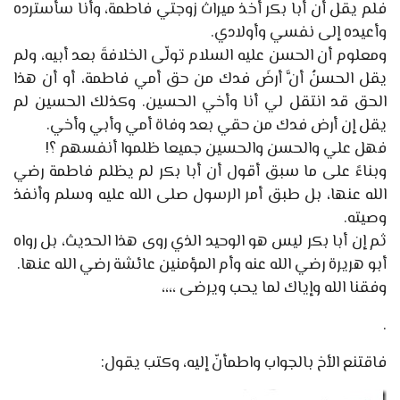
فلم يقل أن أبا بكر أخذ ميراث زوجتي فاطمة، وأنا سأسترده
وأعيده إلى نفسي وأولادي.
ومعلوم أن الحسن عليه السلام تولّى الخلافةَ بعد أبيه، ولم
يقل الحسنُ أنَّ أرضَ فدك من حق أمي فاطمة، أو أن هذا
الحق قد انتقل لي أنا وأخي الحسين. وكذلك الحسين لم
يقل إن أرض فدك من حقي بعد وفاة أمي وأبي وأخي.
فهل علي والحسن والحسين جميعا ظلموا أنفسهم ؟!
وبناءً على ما سبق أقول أن أبا بكر لم يظلم فاطمة رضي
الله عنها، بل طبق أمر الرسول صلى الله عليه وسلم وأنفذ
وصيته.
ثم إن أبا بكر ليس هو الوحيد الذي روى هذا الحديث، بل رواه
أبو هريرة رضي الله عنه وأم المؤمنين عائشة رضي الله عنها.
وفقنا الله وإياك لما يحب ويرضى ،،،،
.
فاقتنع الأخ بالجواب واطمأنّ إليه، وكتب يقول: