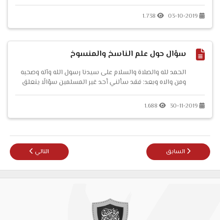
محاولًا الطعنَ بها على أمير المؤمنين عمر بن الخطاب رضي الله
عنه بأنه أراد إحراق البيت على فاطمة بنت رسول الله ص...
1.738
03-10-2019
سؤال حول علم الناسخ والمنسوخ
الحمد لله والصلاة والسلام على سيدنا رسول الله وآله وصحبه
ومن والاه وبعد: فقد سألني أحد غير المسلمين سؤالًا يتعلق
بمسألة النسخ في القرآن الكريم فقال: ...
1.688
30-11-2019
المقال السابق: حكاية الإباضي والصوفي القبوري !
المقال التالي: نهي ع
السابق
التالي