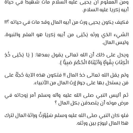
ومن المعلوم أن يحيى عليه السلام مات شهيدا في حياة
أبيه زكريا عليه السلام.
فكيف يكون يحيى ورث من أبيه المال وقد مات في حياته ؟!!
الشيء الذي ورثه يَحْيَى من أبيه زكريا هو العلم والنبوة،
وليس المال.
ويدل على ذلك أن الله تعالى يقول بعدها: { يَا يَحْيَى خُذِ
الْكِتَابَ بِقُوَّةٍ وَآَتَيْنَاهُ الْحُكْمَ صَبِيًّا }.
ولم يقل الله تعالى خذ المال !! فتكون هذه الآية حُجَّةً على
مَن يستدل بها على جواز إرث المال من الأنبياء.
ثم أليس النبي صلى الله عليه وآله وسلم أمر زوجاته في
مرض موته أن يتصدقن بكل المال ؟
فلو كان النبي صلى الله عليه وسلم سَيُوْرَثُ وراثة المال لترك
هذا المال ليوزع بين ورثته.