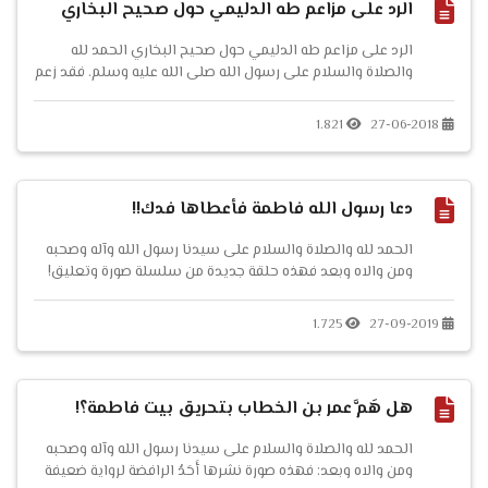
الرد على مزاعم طه الدليمي حول صحيح البخاري
الرد على مزاعم طه الدليمي حول صحيح البخاري الحمد لله
والصلاة والسلام على رسول الله صلى الله عليه وسلم. فقد زعم
الأستاذ طه الدليمي أن صحيح البخاري تعرّض للتحريف على
مدار التاريخ محاولًا بذلك أن يرد حديث [ ويح عمار ، تقتله الفئة
1.821
27-06-2018
الباغية ]. فكتبت ردًّا سريعًا عليه تحت مقطعه، ثم ...
دعا رسول الله فاطمة فأعطاها فدك!!
الحمد لله والصلاة والسلام على سيدنا رسول الله وآله وصحبه
ومن والاه وبعد فهذه حلقة جديدة من سلسلة صورة وتعليق!
نشر أحدُ الرافضة هذه الصورة ليدلل بما فيها على أن أبا بكر
الصديق رضي الله عنه...
1.725
27-09-2019
هل هَمَّ عمر بن الخطاب بتحريق بيت فاطمة؟!
الحمد لله والصلاة والسلام على سيدنا رسول الله وآله وصحبه
ومن والاه وبعد: فهذه صورة نشرها أَحَدُ الرافضة لرواية ضعيفة