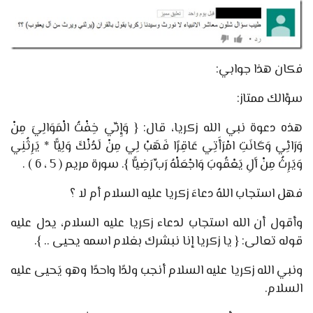
فكان هذا جوابي:
سؤالك ممتاز:
هذه دعوة نبي الله زكريا، قال: { وَإِنِّي خِفْتُ الْمَوَالِيَ مِنْ
وَرَائِي وَكَانَتِ امْرَأَتِي عَاقِرًا فَهَبْ لِي مِنْ لَدُنْكَ وَلِيًّا * يَرِثُنِي
وَيَرِثُ مِنْ آَلِ يَعْقُوبَ وَاجْعَلْهُ رَبِّ رَضِيًّا }. سورة مريم ( 5 ، 6 ) .
فهل استجاب اللهُ دعاءَ زكريا عليه السلام أم لا ؟
وأقول أن الله استجاب لدعاء زكريا عليه السلام، يدل عليه
قوله تعالى: { يا زكريا إنا نبشرك بغلام اسمه يحيى .. }.
ونبي الله زكريا عليه السلام أنجب ولدًا واحدًا وهو يَحيى عليه
السلام.