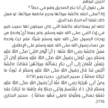
آخرين غيرهم.
متى نقول أن أبا بكر الصديق وقع في خطأ ؟
إذا أعطى ابنته عائشة ميراثها وحرم فاطمة ميراثها، لو فعل
ذلك لقلنا أنه انحاز ضد الحق.
لكنه لم يعط ابنته عائشة التي كان سيكون لها نصيب كبير
في إرث النبي صلى الله عليه وسلم، ولم يعط أَيَّ واحدةٍ من
زوجات الرسول صَلَّى الله عليه وسلم شيئًا. فلم ترث واحدة
من نساء رسول الله صلى الله عليه وسلم على الإطلاق.
فعَنْ عَائِشَةَ رَضِيَ اللَّهُ عَنْهَا: { أَنَّ أَزْوَاجَ النَّبِيِّ صَلَّى اللَّهُ عَلَيْهِ
وَسَلَّمَ حِينَ تُوُفِّيَ رَسُولُ اللَّهِ صَلَّى اللَّهُ عَلَيْهِ وَسَلَّمَ أَرَدْنَ أَنْ
يَبْعَثْنَ عُثْمَانَ إِلَى أَبِي بَكْرٍ يَسْأَلْنَهُ مِيرَاثَهُنَّ فَقَالَتْ عَائِشَةُ
أَلَيْسَ قَدْ قَالَ رَسُولُ اللَّهِ صَلَّى اللَّهُ عَلَيْهِ وَسَلَّمَ لَا نُورَثُ مَا
تَرَكْنَا صَدَقَةٌ }. صحيح البخاري: حديث رقم 6730.
وعَنْ أَبِي هُرَيْرَةَ رَضِيَ اللَّهُ عَنْهُ أَنَّ رَسُولَ اللَّهِ صَلَّى اللَّهُ عَلَيْهِ
وَسَلَّمَ قَالَ: { لَا يَقْتَسِمُ وَرَثَتِي دِينَارًا وَلَا دِرْهَمًا مَا تَرَكْتُ بَعْدَ
نَفَقَةِ نِسَائِي وَمَئُونَةِ عَامِلِي فَهُوَ صَدَقَةٌ } . صحيح البخاري
2776.