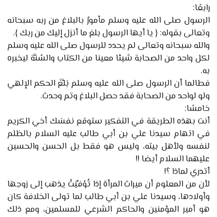
رابعًا:
الرسول صلى الله عليه وسلم مأمورٌ بالبلاغ من ربه سبحانه
وتعالى بقوله: { يا أيها الرسول بلغ ما أنزل إليك من ربك }.
والله سبحانه وتعالى لم يحدد للرسول صلى الله عليه وسلم
لكل واحد من الصحابة شيئا معينا من الكتاب والسُنَّة ليخبره
به.
فطالما أن الرسول صلى الله عليه وسلم بَلَّغَ الحكم الإلهي
ولو لواحد من الصحابة فقد حصل البلاغ وتم وحدث.
خامسًا:
أنت بهذه الطريقة في التفكير ستوقع نفسَك أخي الكريم
في اتهام سيدنا علي بن أبي طالب عليه السلام بالظلم
لنفسه ولأهل بيته، وليس هو فقط بل الحسن والحسين
عليهما السلام أيضا !!
أتدري لماذا ؟!
لأن من المعلوم أن ميراث المرأة إذا تُوُفِّيَتْ يذهب إلى زوجها
وأولادها، وسيدنا علي بن أبي طالب لما تولى الخلافة كان
هو أمير المؤمنين والحاكم الشرعي للمسلمين، ومع ذلك