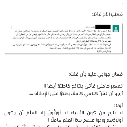
.
فكتب الأخ قائلا:
فكان جوابي عليه بأن قلت:
تفكير خاطئ فأتى بنتائج خاطئة أيضا !!
أرجو أن تقرأ كلامي كاملا، وعذرًا على الإطالة ،،،،
أولا:
لا يلزم من كَونِ الأنبياء لا يُوَرِّثُونَ إلا العِلْمَ أن يكون
أولادُهم ورثوا عنهم هذا العلم كاملًا !