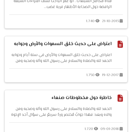
قناة مكافح الشبهات . أبو عمر الباحث نسف افتراءات الشيعة
الرافضة حول الصحابة الأطهار فرية غضب...
1.740
21-10-2013
اعتراض على حديث خلق السموات والأرض وجوابه
اعتراض على حديث خلق السموات والأرض في ستة أيام وجوابه
الحمد لله والصلاة والسلام على رسول الله وآله وصحبه ومن
والاه وبعد: فقد اعترض أحد الإخوة على الحديث المشهور في
خلق السمو...
1.750
19-12-2017
خاطرة حول مخطوطات صنعاء
الحمد لله والصلاة والسلام على رسول الله وآله وصحبه ومن
والاه وبعد: فهذا جوابٌ مُختصر وردٌ سريعٌ على سؤال أحد الإخوة
حول مخطوطات صنعاء ، وسأحاول فيما بعد إن شاء الله أن
أكتبَ مقالًا مطولًا عن هذا الموضوع. أولًا: على فرض ...
1.720
09-01-2018