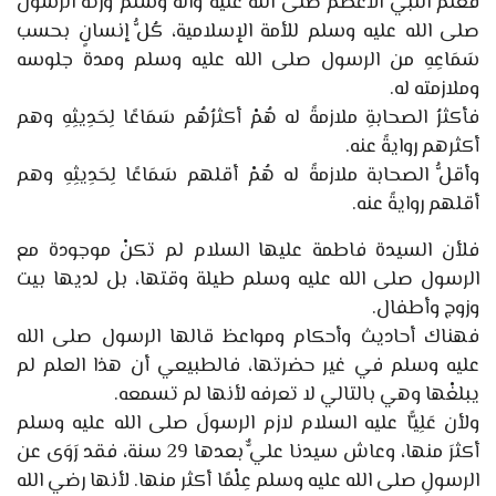
فعلمُ النبيِّ الأعظم صَلَّى الله عليه وآله وَسَلَّمَ وَرَّثَهُ الرسولُ
صلى الله عليه وسلم للأمة الإسلامية، كُلُّ إنسانٍ بحسب
سَمَاعِهِ من الرسول صلى الله عليه وسلم ومدة جلوسه
وملازمته له.
فأكثرُ الصحابةِ ملازمةً له هُمْ أكثرُهُم سَمَاعًا لِحَدِيثِهِ وهم
أكثرهم روايةً عنه.
وأقلُّ الصحابة ملازمةً له هُمْ أقلهم سَمَاعًا لِحَدِيثِهِ وهم
أقلهم روايةً عنه.
فلأن السيدة فاطمة عليها السلام لم تكنْ موجودة مع
الرسول صلى الله عليه وسلم طيلة وقتها، بل لديها بيت
وزوج وأطفال.
فهناك أحاديث وأحكام ومواعظ قالها الرسول صلى الله
عليه وسلم في غير حضرتها، فالطبيعي أن هذا العلم لم
يبلغْها وهي بالتالي لا تعرفه لأنها لم تسمعه.
ولأن عَلِيًّا عليه السلام لازم الرسولَ صلى الله عليه وسلم
أكثرَ منها، وعاش سيدنا عليٌّ بعدها 29 سنة، فقد رَوَى عن
الرسولِ صلى الله عليه وسلم عِلْمًا أكثر منها. لأنها رضي الله