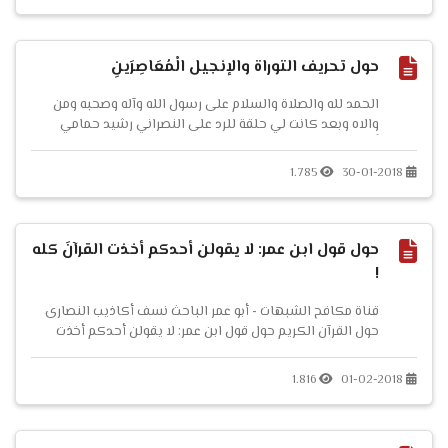
حول تحريف التوراة والإنجيل الْمُعَاصِرَينِ
الحمد لله والصلاة والسلام على رسول الله وآله وصحبه ومن
والاه وبعد كانت لي حلقة للرد على النصراني رشيد حمامي
أَكَّدْتُّ فيها أن القرآن الكريم يقول بتحريف التوراة والإنجيل ،
وأثبتُّ ذلك باعتراف رشيد حمامي نفسه فكتب أحدهم تعليقًا
1.785
30-01-2018
تحت الحلقة يقول فيه: ----------------------------...
حول قول ابن عمر: لا يقولن أحدكم أخذت القرآنَ كله
!
قناة مكافح الشبهات - أبو عمر الباحث نسف أكاذيب النصارى
حول القرآن الكريم حول قول ابن عمر: لا يقولن أحدكم أخذت
القرآنَ كله ! ا...
1.816
01-02-2018