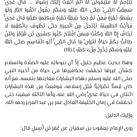
يُتَرْجِمُ لَهُ فَلَيَقُولَنَّ لَهُ أَلَمْ أَبْعَثْ إِلَيْكَ رَسُولًا ... قَالَ عَدِيٌّ
سَمِعْتُ النَّبِيَّ صَلَّى اللَّهُ عَلَيْهِ وَسَلَّمَ يَقُولُ اتَّقُوا النَّارَ وَلَوْ
بِشِقَّةِ تَمْرَةٍ فَمَنْ لَمْ يَجِدْ شِقَّةَ تَمْرَةٍ فَبِكَلِمَةٍ طَيِّبَةٍ قَالَ عَدِيٌّ
فَرَأَيْتُ الظَّعِينَةَ تَرْتَحِلُ مِنْ الْحِيرَةِ حَتَّى تَطُوفَ بِالْكَعْبَةِ لَا
تَخَافُ إِلَّا اللَّهَ وَكُنْتُ فِيمَنْ افْتَتَحَ كُنُوزَ كِسْرَى بْنِ هُرْمُزَ وَلَئِنْ
طَالَتْ بِكُمْ حَيَاةٌ لَتَرَوُنَّ مَا قَالَ النَّبِيُّ أَبُو الْقَاسِمِ صَلَّى اللَّهُ
عَلَيْهِ وَسَلَّمَ يُخْرِجُ مِلْءَ كَفِّهِ
}.
(18)
وهذا حديث عظيم جليل، إذْ أن نبوءاتِه عليه الصلاة والسلام
كشأن غيرها تحققت بحذافيرها في حياة من أخبره النبي
صلى الله عليه وسلم بهذه البشارات فعاينها بنفسه، مع أنه
كان قِسًّا نَصْرَانِيًّا قَبْلَ إسلامه
، فوقعتْ مِن هذه البشاراتِ
اثنتانِ في حياة عديٍّ
رضي الله عنه، وأما الثالثة فبقيت حتى
تحققت في زمان الخليفة العادل عمر بن عبد العزيز رحمه الله.
وإليك الدليل:
روى الإمام يعقوب بن سفيان عن عُمَرَ بْنِ أَسِيلٍ قال: