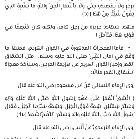
بِرَجَزٍ وَلَا بِقَصِيدَةٍ مِنِّي وَلَا بِأَشْعَارِ الْجِنِّ وَاللَّهِ مَا يُشْبِهُ الَّذِي
يَقُولُ شَيْئًا مِنْ هَذَا
}
.
(3)
فهذه شهادة عزيزة من رجل كافر، ولكنه كان مُنْصِفًا في
قَوْلِهِ هَذَا، فَتَأَمَّلْ !
•
فأما المعجزاتُ المذكورةُ في القرآن الكريم، فمنها ما
وَقَعَ في زمان النَّبِيِّ صلى الله عليه وسلم،
مثل انشقاق
القمر وإخبار القرآن الكريم عن هزيمة الفرس، وسنأخذ معجزة
انشقاق القمر مثالًا:
روى الإمام النسائي
عَنْ ابن
مسعود
رضي الله عنه قال:
{
انْشَقَّ الْقَمَرُ عَلَى عَهْدِ ِرَسُولِ اللَّهِ
صَلَّى اللَّهُ عَلَيْهِ وَآلِهِ
وَسَلَّمَ
شِقَّتَيْنِ، شِقَّةٌ فَوْقَ الْجَبَلِ، وَشِقَّةٌ سَتَرَهَا الْجَبَلُ، فَقَالَ
رَسُولُ اللَّهِ
صَلَّى اللَّهُ عَلَيْهِ وَآلِهِ وَسَلَّمَ
: اللَّهُمَّ اشْهَدْ
}
.
(4)
روى الإمام الترمذيُّ عَنْ أَنَس، رضي الله عنه قَالَ: