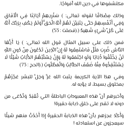
مكتشفوها في دين الله أفواجًا.
وذلك مِصْدَاقًا لقوله تعالى:
)
سَنُرِيهِمْ آَيَاتِنَا فِي الْآَفَاقِ
وَفِي أَنْفُسِهِمْ حَتَّى يَتَبَيَّنَ لَهُمْ أَنَّهُ الْحَقُّ أَوَلَمْ يَكْفِ بِرَبِّكَ أَنَّهُ
عَلَى كُلِّ شَيْءٍ شَهِيدٌ
(
.(فصلت : 53)
فمن ذلك على سبيل المثال قول الله تعالى:
)
يَا أَيُّهَا
النَّاسُ ضُرِبَ مَثَلٌ فَاسْتَمِعُوا لَهُ إِنَّ الَّذِينَ تَدْعُونَ مِنْ دُونِ اللَّهِ
لَنْ يَخْلُقُوا ذُبَابًا وَلَوِ اجْتَمَعُوا لَهُ وَإِنْ يَسْلُبْهُمُ الذُّبَابُ شَيْئًا لَا
يَسْتَنْقِذُوهُ مِنْهُ ضَعُفَ الطَّالِبُ وَالْمَطْلُوبُ
(
.(الحج : 73)
وفي هذا الآية الكريمة يثبت الله عَزَّ وَجَلَّ للبشر عَجْزَهُمْ
بمخلوق بسيط، لا يؤبه له.
وأخبرهم أنَّ هذه المعبوداتِ الباطلةَ التي تُعْبَدُ وَتُدْعَى من
دونه لا تقدر على خلق ذبابة حقيرة!
وَأَكَّدَ عجزهم بأنَّ هذه الذبابةَ الحقيرةَ إذا أَخَذَتْ منهم شيئًا
سيعجزون عن استعادته !