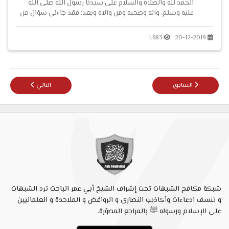
الحمد لله والصلاة والسلام على سيدنا رسول الله صلى الله
عليه وسلم، وآله وصحبه ومن والاه وبعد: فقد جاءني سؤال من
أحد الإخوة المسلمين يسأل فيه عن قوله تعالى: { وامرأة مؤمنة
إنْ وَهَبَتْ نفسها للنبيِّ إنْ أراد النبي أن يستنكحه...
1.683
20-12-2019
المقال السابق: خروج أم المؤمنين عائشة للإصلاح أم القتال؟!
المقال التالي: إلجام
السابق
التالي
شبكة مكافح الشبهات تحت إشراف الشيخ أبي عمر الباحث ترد الشبهات
و تنسف ادعاءات وأكاذيب النصارى و الروافض و الملاحدة و العلمانيين
على الإسلام ورسوله ﷺ بالمراجع المصوّرة.