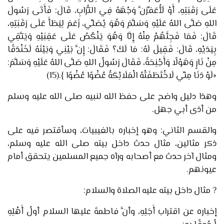
عَلَى رَقَبَتِهِ، أَوْ لَأُعَفِّرَنَّ وَجْهَهُ فِي التُّرَابِ، قَالَ: فَأَتَى رَسُولَ
اللهِ صَلَّى اللهُ عَلَيْهِ وَسَلَّمَ وَهُوَ يُصَلِّي، زَعَمَ لِيَطَأَ عَلَى رَقَبَتِهِ،
قَالَ: فَمَا فَجِئَهُمْ مِنْهُ إِلَّا وَهُوَ يَنْكُصُ عَلَى عَقِبَيْهِ وَيَتَّقِي
بِيَدَيْهِ، قَالَ: فَقِيلَ لَهُ: مَا لَكَ؟ فَقَالَ: إِنَّ بَيْنِي وَبَيْنَهُ لَخَنْدَقًا
مِنْ نَارٍ وَهَوْلًا وَأَجْنِحَةً، فَقَالَ رَسُولُ اللهِ صَلَّى اللهُ عَلَيْهِ وَسَلَّمَ:
«لَوْ دَنَا مِنِّي لَاخْتَطَفَتْهُ الْمَلَائِكَةُ عُضْوًا عُضْوًا
}.
(15)
وهذا دليل واضح على حفظ الله لنبيه صلى الله عليه وسلم
من أذى أبي جهل.
والقسم الثاني
:
وهو
إخباره بالغيبيات
، وسأقتصر فيه على
ذكر مثالين
، مثال حدث داخل بيته صلى الله عليه وسلم،
ومثال آخر حدث مع أصحابه ورآه جميع المسلمين يتحقق أمام
عيونهم.
?
مثال داخل بيته عليه الصلاة والسلام
:
إخباره عن اقتراب أَجَلِهِ، وأنَّ فاطمةَ عليها السلام أولُ أَهْلِهِ