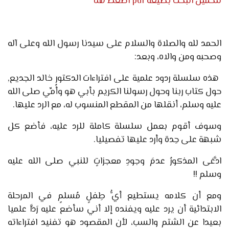
لتحميل البحث بصيغة pdf اضغط هنا
الحمد لله والصلاة والسلام على سيدنا رسول الله وعلى آله
وصحبه ومن والاه، وبعد:
هذه
سلسلة
ردود علمية على
افتراءات الدكتور خالد الجديع,
حول كتاب ربنا وحول رسولنا الكريم بأبي هو وأُمِّي صلى الله
عليه وسلم، أنقلها من المقطع المنسوب له، مع الرد عليها.
وسوف أقوم بعمل سلسلة كاملة للرد عليه، فأضع كل
شبهة على حِدة وأرد عليها تفصيليا.
ادَّعَى المذكورُ عدمَ وجودِ معجزاتٍ للنبي صلى الله عليه
وسلم
!!
ومع أن كلامه يستطيع أيُّ طِفلٍ مُسلمٍ في المرحلة
الابتدائية أن يرد عليه ويفنده إلا أني سأضع عليه رَدَّا علميا
بعيدا عن الشتم والسب، لأن المقصود هو تفنيد افتراءاته