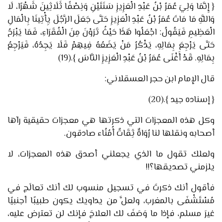
{
إِنَّمَا وَلِيَ عُمَرُ بْنُ عَبْدِ الْعَزِيزِ سَنَتَيْنِ وَنِصْفًا ثَلَاثِينَ شَهْرًا، لَا
وَاللَّهِ مَا مَاتَ عُمَرُ بْنُ عَبْدِ الْعَزِيزِ حَتَّى جَعَلَ الرَّجُلَ يِأْتِينَا بِالْمَالِ
الْعَظِيمِ فَيَقُولُ: اجْعَلُوا هَذَا حَيْثُ تَرَوْنَ مِنَ الْفُقَرَاءِ، فَمَا يَبْرَحُ
حَتَّى يَرْجِعَ بِمَالِهِ، يَذْكُرُ مَنْ يَضَعُهُ فِيهِمْ فَلَا يَجِدُهُ، فَيَرْجِعُ
بِمَالِهِ. قَدْ أَغْنَى عُمَرُ بْنُ عَبْدِ الْعَزِيزِ النَّاسَ
}.
(19)
قال الإمام ابن حجر العسقلاني:
{
إسناده جيد
}.
(20)
وكل هذه المعجزات التي ذكرتها هي معجزات حقيقية رآها
أصحابه ونقلها لنا رُوَاةٌ ثِقَاتٌ أُمُنُاء صادقون.
ولعلك تقول ما الذي يجعلني أصدق هذه المعجزات، لا
يلزمني تصديقها؟!!
فأقول أنك ذكرتَ في تسجيل منسوب لك أنك تعالَج في
مُسْتَشْفَى بالمغرب، ولعلَّ من يداويك يكون طبيبًا أجنبيًا
غيرَ مسلم، فإذا ما وَصَفَ لك العلاجَ فإنك لن تعترض عليه،