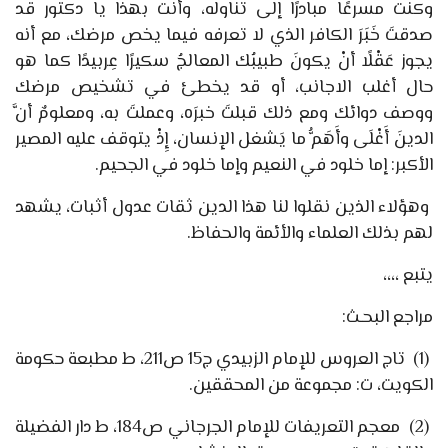
وكنت مسرعًا مبادرًا إلى تناوله، وأنت بهذا يا دكتور قد
صدقتَ خَبَرَ الكافر الذي لا تعرفه فيما يخص مرضك، مع أنه
يجوز عَقْلًا أنْ يكونَ طبيبُك المعالجُ سكيرًا عِربيدًا كما هو
حال أغلب الاجانب، أو قد يخطئ في تشخيص مرضك
ووصف دوائك ومع ذلك قبلتَ خبرَه، وعملتَ به، ومعلومٌ أنَّ
الدينَ أَغْلَى وأَهَمُّ ما يَشغل الإنسان، إِذْ يتوقف عليه المصير
الأكبر: إما خلود في النعيم وإما خلود في الجحيم.
وهؤلاء الذين نقلوا لنا هذا الدين ثقات عدول أثبات، يشهد
لهم بذلك العلماء والأئمة والحفاظ.
يتبع ،،،،
مراجع البحـث:
(1)
تاج العروس للإمام الزبيدي ج
15
ص
211
، ط مطبعة حكومة
الكويت، ت: مجموعة من المحققين.
(2)
معجم التعريفات للإمام الجرجاني ص
184
، ط دار الفضيلة