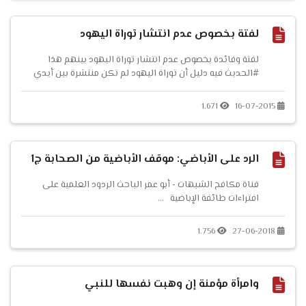
لفتة بخصوص عدم انتشار توراة اليهود
لفتة وفائدة بخصوص عدم انتشار توراة اليهود بينهم هذا
#الحديث فيه دليل أن توراة اليهود لم تكن منتشرة بين أيدي
الناس كما يزعم نصارى اليوم، وأنها كانت مقصورة على الأحبار
فقط روى الإمام مسلم بن الحجاج في صحيحه عَنِ الْبَرَاءِ بْنِ عَازِبٍ،
1.671
16-07-2015
قَالَ: { مُرَّ عَلَى النَّبِيِّ صَلَّى اللهُ ع...
الرد على الأباضي: موقف الأباضية من الصحابة ج1
قناة مكافح الشبهات - أبو عمر الباحث الردود العلمية على
افتراءات طائفة الإباضية ...
1.756
27-06-2018
وامرأة مؤمنة إن وهبت نفسها للنبي