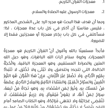
1.
معجزات القرآن الكريم.
2.
معجزات الرسول عليه الصلاة والسلام.
وبما أن هدف هذا البحث هو مجرد الرد على الشخص المذكور
، فليس مناسبًا أن أذكر في كل باب عدة معجزات ، لذا؛
فسأكتفي في كل باب بِذِكر معجزة أو معجزتين فقط إلا
للضرورة.
فأبدأ مستعينًا بالله وأقول أنَّ القرآنَ الكريمَ هو معجزةُ
المعجزات، وذروة سنام آيات الله الباهرات، وهو حبل الله
المتين والصراط المستقيم، وهو المعجزة الباقية، والْحُجَّةُ
الخالدة، التي تتجدد وتتدفق، ولا تَبْلَى ولا تَخْلَق، لا تَتَبَدَّدُ
بِمُرُورِ الْأَيَّامِ، وَلَا تَضْمُرُ عَبْرَ الْأَزْمَانِ، ف
إِنَّ هَذَا الْقُرْآنَ هُوَ النُّورُ
الْمُبِينُ وَالسِّرَاجُ الْـمُنِـيْرُ، وَالشِّفَاءُ النَّافِعُ وَالعِلَاجُ النَّاجِعُ، عِصْمَةُ
مَنْ تَمَسَّكَ بِهِ، وَنُورٌ لِـمَنِ اسْتَضَاءَ بِهِ، وَهو نَجَاةُ مَنْ تَبِعَهُ،
سِرَاجُ لِـمَنْ أَمَّهُ، لا يَعْوَجُّ فَيُقَوَّمُ، وَلا يَزِيغُ فَيُسْتَعْتَبُ، لَا
تَنْقَضِي عَجَائِبُهُ ولا تنتهي فَرَائِدُهُ، وهو الكتاب الصامد أمام
النقد، شَامِخٌ لا يَخْلَقُ ولا يُسْتَهْلَكُ مِنْ كَثْرَةِ الرَّدِّ، مَنْ عَمِلَ بِهِ