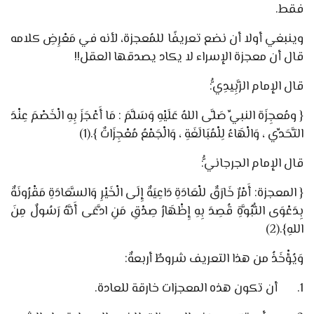
فقط.
وينبغي أولا أن نضع تعريفًا للمُعجزة، لأنه في مَعْرِضِ كلامه
قال أن معجزة الإسراء لا يكاد يصدقها العقل!!
قال الإمام الزَّبِيدِيُّ:
{
ومُعجِزَة النبيِّ صَلَّى اللهُ عَلَيْهِ وَسَلَّمَ :
مَا أَعْجَزَ بِهِ الْخَصْمَ عِنْدَ
التَّحَدِّي
، وَالْهَاءُ لِلْمُبَالَغَةِ ، وَالْجَمْعُ مُعْجِزَاتٌ
}
.
(1)
قال الإمام الجرجانيُّ:
{ المعجزة: أَمْرٌ خَارَقٌ للْعَادَةِ دَاعِيَةٌ إِلَى الْخَيْرِ وَالسَّعَادَةِ مَقْرُونَةٌ
بِدَعْوَى النُّبُوَّةِ قُصِدَ بِهِ إِظْهَارُ صِدْقِ مَنِ ادَّعَى أَنَّهُ رَسُولٌ مِنَ
اللهِ
}
.
(2)
وَيُؤْخَذُ من هذا التعريف شروطٌ أربعةٌ:
1.
أن تكون هذه المعجزات خارقة للعادة.