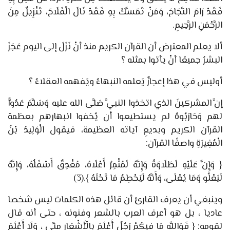
فَقَدْ رَامَ النَّجَاحَ، وَمَنْ تَمَسَّكَ بِهِ فَقَدْ نَالَ الْفَلَاحَ، تَنْزِيلٌ مِنَ
الرَّحْمَنِ الرَّحِيمِ.
ألا يعلم المعترض أن القرآن الكريم منذ أنْ نَزَلَ إلى اليوم عَجَزَ
البشرُ جميعًا أنْ يأتوا بمثله ؟
أوليس في هذا إعجازٌ يَعلمه النبهاءُ ويَفهمه العقلاءُ ؟
إنَّ المشركينَ الذي اتخذوا النبيَّ صَلَّى الله عليه وَسَلَّمَ عَدُوًّا
لهم وَحَارَبُوهُ لم يستطيعوا أن يُخفوا انبهارهم بعظمة
القرآن الكريم وبديعِ آياته العظيمة، فيقول الْوَلِيدُ بْنُ
الْمُغِيرَةِ واصفًا القرآن:
{ وَإِنَّ عَلَيْهِ لَطَلَاوَةً وَإِنَّهُ لَمُثْمِرٌ أَعْلَاهُ، مُغْدِقٌ أَسْفَلُهُ، وَإِنَّهُ
لَيَعْلُو وَمَا يُعْلَى، وَأَنَّهُ لَيَحْطِمُ مَا تَحْتَهُ }
.
(3)
وينبغي أن يعرف القارئ أن قائل هذه الكلمات ليس شخصا
عاديا ، بل هو أعرف العرب بالشعر وفنونه ، حتى أنه قال
لقومه:
{
فَوَاللَّهِ مَا فِيكُمْ رَجُلٌ أَعْلَمَ بِالْأَشْعَارِ مِنِّي ، وَلَا أَعْلَمَ