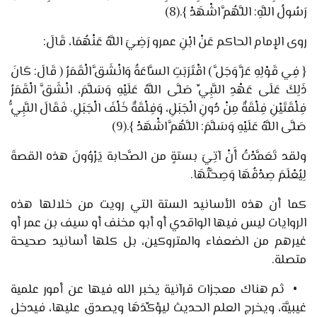
رَسُولُ اللَّهِ: اللَّهُمَّ اشْهَدْ
}
.
(8)
روى الإمام الحاكم عَنْ
ابْنِ عمرو رَضِيَ اللَّهُ عَنْهُمَا،
قَالَ:
{
فِي قَوْلِهِ عَزَّ وَجَلَّ
)
اقْتَرَبَتِ السَّاعَةُ وَانْشَقَّ الْقَمَرُ
(
قَالَ: كَانَ
ذَلِكَ عَلَى عَهْدِ النَّبِيِّ صَلَّى اللَّهُ عَلَيْهِ وَسَلَّمَ، انْشَقَّ الْقَمَرُ
فِلْقَتَيْنِ فِلْقَةٌ مِنْ دُونِ الْجَبَلِ، وَفِلْقَةٌ خَلْفَ الْجَبَلِ. فَقَالَ النَّبِيُّ
صَلَّى اللَّهُ عَلَيْهِ وَسَلَّمَ: اللَّهُمَّ اشْهَدْ
}
.
(9)
ولقد تَعَمَّدْتُ أَنْ آتِيَ بستةٍ من الصَّحابة يَرْوُونَ هذه القصةَ
لِيُعْلَمَ صِدْقُهَا وَصِحَّتُهَا.
كما أن هذه الأسانيد الستة التي رويت من خلالها هذه
الروايات ليس فيها الواقدي أو أبو مخنف أو سيف بن عمر أو
غيرهم من الضعفاء والمتروكين، بل كلها أسانيد صحيحة
متصلة.
•
ثم هناك معجزات قرآنية يخبر الله فيها عن أمور علمية
غيبيَّة، ويخرج العلم الحديث ليؤكِّدَهَا ويصدق عليها، فيدخل