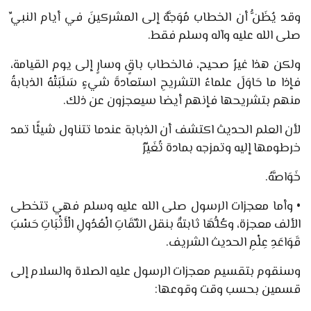
وقد يُظَنُّ أن الخطاب مُوَجَّهٌ إلى المشركينَ في أيام النبيِّ
صلى الله عليه وآله وسلم فقط.
ولكن هذا غيرُ صحيح، فالخطاب باقٍ وسارٍ إلى يوم القيامة،
فإذا ما حَاوَلَ علماءُ التشريحِ استعادةَ شيءٍ سَلَبَتْهُ الذبابةُ
منهم بتشريحها فإنهم أيضا سيعجزون عن ذلك.
لأن العلم الحديث اكتشف أن الذبابة عندما تتناول شيئًا تمد
خرطومها إليه وتمزجه بمادة تُغَيِّرُ
خَوَاصَّهُ.
•
وأما معجزات الرسول صلى الله عليه وسلم فهي تتخطى
الألف معجزة، وكُلُّهَا ثابتةٌ بنقل الثِّقَاتِ الْعُدُولِ الْأَثْبَاتِ حَسْبَ
قَوَاعَدِ عِلْمِ الحديث الشريف.
وسنقوم بتقسيم معجزات الرسول عليه الصلاة والسلام إلى
قسمين بحسب وقت وقوعها: