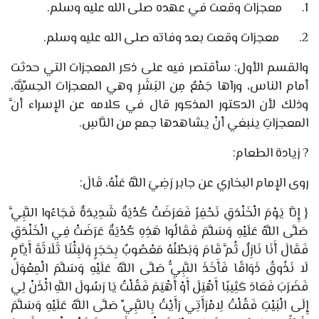
1.
معجزات وقعت في عهده صلى الله عليه وسلم.
2.
معجزات وقعت بعد وفاته صلى الله عليه وسلم.
والقسم الأول
: سأقتصر فيه على ذكر المعجزات التي حدثت
أمام الناس، ورآها جَمْعٌ مِن البَشَرِ وهي المعجزات الحِسِّيَّة،
وذلك لأن الدكتور المذكور قال في كلامه عن الإسراء أنَّ
المعجزاتِ ينبغي
أنْ يشاهدها جمع من النَّاسِ.
?
زيادة الطعام
:
روى الإمام البخاري عن
جابر رَضِيَ اللَّهُ عَنْهُ،
قَالَ:
{
إِنَّا يَوْمَ الْخَنْدَقِ نَحْفِرُ فَعَرَضَتْ كُدْيَةٌ شَدِيدَةٌ فَجَاءُوا النَّبِيَّ
صَلَّى اللَّهُ عَلَيْهِ وَسَلَّمَ فَقَالُوا هَذِهِ كُدْيَةٌ عَرَضَتْ فِي الْخَنْدَقِ
فَقَالَ أَنَا نَازِلٌ ثُمَّ قَامَ وَبَطْنُهُ مَعْصُوبٌ بِحَجَرٍ وَلَبِثْنَا ثَلَاثَةَ أَيَّامٍ
لَا نَذُوقُ ذَوَاقًا فَأَخَذَ النَّبِيُّ صَلَّى اللَّهُ عَلَيْهِ وَسَلَّمَ الْمِعْوَلَ
فَضَرَبَ فَعَادَ كَثِيبًا أَهْيَلَ أَوْ أَهْيَمَ فَقُلْتُ يَا رَسُولَ اللَّهِ ائْذَنْ لِي
إِلَى الْبَيْتِ فَقُلْتُ لِامْرَأَتِي رَأَيْتُ بِالنَّبِيِّ صَلَّى اللَّهُ عَلَيْهِ وَسَلَّمَ