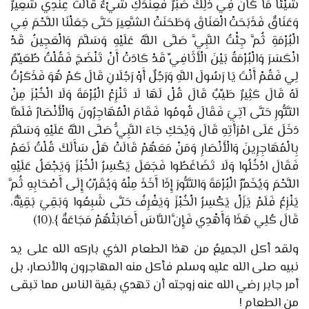
شَيْئًا مَا كَانَ فِي ذَلِكَ صَبْرٌ فَعِنْدَكِ شَيْءٌ قَالَتْ عِنْدِي شَعِيرٌ
وَعَنَاقٌ فَذَبَحَتْ الْعَنَاقَ وَطَحَنَتْ الشَّعِيرَ حَتَّى جَعَلْنَا اللَّحْمَ فِي
الْبُرْمَةِ ثُمَّ جِئْتُ النَّبِيَّ صَلَّى اللَّهُ عَلَيْهِ وَسَلَّمَ وَالْعَجِينُ قَدْ
انْكَسَرَ وَالْبُرْمَةُ بَيْنَ الْأَثَافِيِّ قَدْ كَادَتْ أَنْ تَنْضَجَ فَقُلْتُ طُعَيِّمٌ
لِي فَقُمْ أَنْتَ يَا رَسُولَ اللَّهِ وَرَجُلٌ أَوْ رَجُلَانِ قَالَ كَمْ هُوَ فَذَكَرْتُ
لَهُ قَالَ كَثِيرٌ طَيِّبٌ قَالَ قُلْ لَهَا لَا تَنْزِعْ الْبُرْمَةَ وَلَا الْخُبْزَ مِنْ
التَّنُّورِ حَتَّى آتِيَ فَقَالَ قُومُوا فَقَامَ الْمُهَاجِرُونَ وَالْأَنْصَارُ فَلَمَّا
دَخَلَ عَلَى امْرَأَتِهِ قَالَ وَيْحَكِ جَاءَ النَّبِيُّ صَلَّى اللَّهُ عَلَيْهِ وَسَلَّمَ
بِالْمُهَاجِرِينَ وَالْأَنْصَارِ وَمَنْ مَعَهُمْ قَالَتْ هَلْ سَأَلَكَ قُلْتُ نَعَمْ
فَقَالَ ادْخُلُوا وَلَا تَضَاغَطُوا فَجَعَلَ يَكْسِرُ الْخُبْزَ وَيَجْعَلُ عَلَيْهِ
اللَّحْمَ وَيُخَمِّرُ الْبُرْمَةَ وَالتَّنُّورَ إِذَا أَخَذَ مِنْهُ وَيُقَرِّبُ إِلَى أَصْحَابِهِ ثُمَّ
يَنْزِعُ فَلَمْ يَزَلْ يَكْسِرُ الْخُبْزَ وَيَغْرِفُ حَتَّى شَبِعُوا وَبَقِيَ بَقِيَّةٌ،
قَالَ كُلِي هَذَا وَأَهْدِي فَإِنَّ النَّاسَ أَصَابَتْهُمْ مَجَاعَةٌ
}
.
(10)
ولقد أكل الجميعُ من هذا الطعام الذي باركه الله على يد
نبيه صلى الله عليه وسلم فأكل منه المهاجرون والأنصار، بل
أمر جابر رضي الله عنه زوجته أن تهدي بقية الناس مما تبقى
من الطعام !