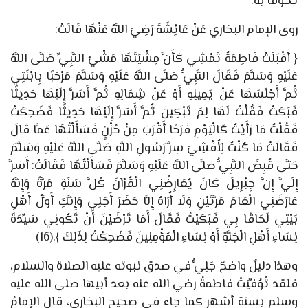
لُـحُوقًا به:
روى الإمام البخاري
عَنْ عَائِشَةَ رَضِيَ اللَّهُ عَنْهَا قَالَتْ:
{
أَقْبَلَتْ فَاطِمَةُ تَمْشِي كَأَنَّ مِشْيَتَهَا مَشْيُ النَّبِيِّ صَلَّى اللَّهُ
عَلَيْهِ وَسَلَّمَ فَقَالَ النَّبِيُّ صَلَّى اللَّهُ عَلَيْهِ وَسَلَّمَ مَرْحَبًا بِابْنَتِي
ثُمَّ أَجْلَسَهَا عَنْ يَمِينِهِ أَوْ عَنْ شِمَالِهِ ثُمَّ أَسَرَّ إِلَيْهَا حَدِيثًا
فَبَكَتْ فَقُلْتُ لَهَا لِمَ تَبْكِينَ ثُمَّ أَسَرَّ إِلَيْهَا حَدِيثًا فَضَحِكَتْ
فَقُلْتُ مَا رَأَيْتُ كَالْيَوْمِ فَرَحًا أَقْرَبَ مِنْ حُزْنٍ فَسَأَلْتُهَا عَمَّا قَالَ
فَقَالَتْ مَا كُنْتُ لِأُفْشِيَ سِرَّ رَسُولِ اللَّهِ صَلَّى اللَّهُ عَلَيْهِ وَسَلَّمَ
حَتَّى قُبِضَ النَّبِيُّ صَلَّى اللَّهُ عَلَيْهِ وَسَلَّمَ فَسَأَلْتُهَا فَقَالَتْ: أَسَرَّ
إِلَيَّ إِنَّ جِبْرِيلَ كَانَ يُعَارِضُنِي الْقُرْآنَ كُلَّ سَنَةٍ مَرَّةً وَإِنَّهُ
عَارَضَنِي الْعَامَ مَرَّتَيْنِ وَلَا أُرَاهُ إِلَّا حَضَرَ أَجَلِي وَإِنَّكِ أَوَّلُ أَهْلِ
بَيْتِي لَحَاقًا بِي فَبَكَيْتُ فَقَالَ أَمَا تَرْضَيْنَ أَنْ تَكُونِي سَيِّدَةَ
نِسَاءِ أَهْلِ الْجَنَّةِ أَوْ نِسَاءِ الْمُؤْمِنِينَ فَضَحِكْتُ لِذَلِكَ
}.
(16)
وهذا دليلٌ واضحٌ جَلِيُّ في صدق نبوته عليه الصلاة والسلام،
فلقد تُوُفِّيَتْ فاطمةُ رضي الله عنه بعد أبيها صلى الله عليه
وسلم بستة أشهر كما جاء في صحيح البخاري، قال الإمامُ