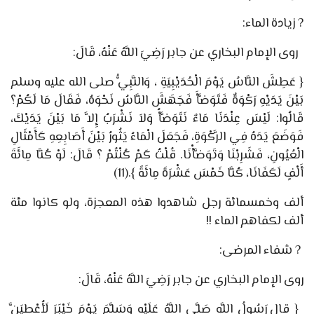
?
زيادة الماء
:
روى الإمام البخاري عن جابر
رَضِيَ اللَّهُ عَنْهُ،
قَالَ:
{
عَطِشَ النَّاسُ يَوْمَ الْحُدَيْبِيَةِ ، وَالنَّبِيُّ صلى الله عليه وسلم
بَيْنَ يَدَيْهِ رَكْوَةٌ فَتَوَضَّأَ فَجَهَشَ النَّاسُ نَحْوَهُ، فَقَالَ مَا لَكُمْ؟
قَالُوا: لَيْسَ عِنْدَنَا مَاءٌ نَتَوَضَّأُ وَلاَ نَشْرَبُ إِلاَّ مَا بَيْنَ يَدَيْكَ،
فَوَضَعَ يَدَهُ فِي الرَّكْوَةِ، فَجَعَلَ الْمَاءُ يَثُورُ بَيْنَ أَصَابِعِهِ كَأَمْثَالِ
الْعُيُونِ، فَشَرِبْنَا وَتَوَضَّأْنَا. قُلْتُ كَمْ كُنْتُمْ ؟ قَالَ: لَوْ كُنَّا مِائَةَ
أَلْفٍ لَكَفَانَا، كُنَّا خَمْسَ عَشْرَةَ مِائَةً
}
.
(11)
ألف وخمسمائة رجل شاهدوا هذه المعجزة، ولو كانوا مئة
ألف لكفاهم الماء !!
?
شفاء المرضى
:
روى الإمام البخاري عن
جابر رَضِيَ اللَّهُ عَنْهُ،
قَالَ:
{
قال رَسُولُ اللَّهِ صَلَّى اللَّهُ عَلَيْهِ وَسَلَّمَ يَوْمَ خَيْبَرَ لَأُعْطِيَنَّ