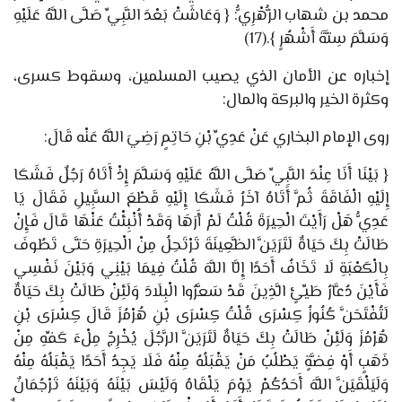
محمد بن شهاب الزُّهْرِيُّ: {
وَعَاشَتْ بَعْدَ النَّبِيِّ صَلَّى اللَّهُ عَلَيْهِ
وَسَلَّمَ سِتَّةَ أَشْهُرٍ
}.
(17)
إخباره عن الأمان الذي يصيب المسلمين، وسقوط كسرى،
وكثرة الخير والبركة والمال:
روى الإمام البخاري
عَنْ عَدِيِّ بْنِ حَاتِمٍ رَضِيَ اللَّهُ عَنْه قَالَ:
{
بَيْنَا أَنَا عِنْدَ النَّبِيِّ صَلَّى اللَّهُ عَلَيْهِ وَسَلَّمَ إِذْ أَتَاهُ رَجُلٌ فَشَكَا
إِلَيْهِ الْفَاقَةَ ثُمَّ أَتَاهُ آخَرُ فَشَكَا إِلَيْهِ قَطْعَ السَّبِيلِ فَقَالَ يَا
عَدِيُّ هَلْ رَأَيْتَ الْحِيرَةَ قُلْتُ لَمْ أَرَهَا وَقَدْ أُنْبِئْتُ عَنْهَا قَالَ فَإِنْ
طَالَتْ بِكَ حَيَاةٌ لَتَرَيَنَّ الظَّعِينَةَ تَرْتَحِلُ مِنْ الْحِيرَةِ حَتَّى تَطُوفَ
بِالْكَعْبَةِ لَا تَخَافُ أَحَدًا إِلَّا اللَّهَ قُلْتُ فِيمَا بَيْنِي وَبَيْنَ نَفْسِي
فَأَيْنَ دُعَّارُ طَيِّئٍ الَّذِينَ قَدْ سَعَّرُوا الْبِلَادَ وَلَئِنْ طَالَتْ بِكَ حَيَاةٌ
لَتُفْتَحَنَّ كُنُوزُ كِسْرَى قُلْتُ كِسْرَى بْنِ هُرْمُزَ قَالَ كِسْرَى بْنِ
هُرْمُزَ وَلَئِنْ طَالَتْ بِكَ حَيَاةٌ لَتَرَيَنَّ الرَّجُلَ يُخْرِجُ مِلْءَ كَفِّهِ مِنْ
ذَهَبٍ أَوْ فِضَّةٍ يَطْلُبُ مَنْ يَقْبَلُهُ مِنْهُ فَلَا يَجِدُ أَحَدًا يَقْبَلُهُ مِنْهُ
وَلَيَلْقَيَنَّ اللَّهَ أَحَدُكُمْ يَوْمَ يَلْقَاهُ وَلَيْسَ بَيْنَهُ وَبَيْنَهُ تَرْجُمَانٌ