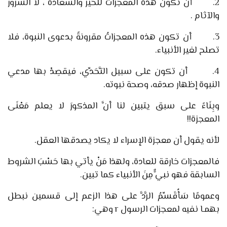
2.
أن تكون هذه المعجزات للخير والسعادة ، لا الشرور
والآثام .
3.
أن تكون هذه المعجزاتُ مقرونةً بدعوى النبوة، فلا
تصلح لغير الأنبياء.
4.
أن تكون على سبيل التَّحَدِّي، فيقصِدْ بها مدعي
النبوة إظهار صدقه، وصحة نبوته.
وبِنَاءً على سبق يتبين لنا أنَّ المذكورَ لا يعلم مَعْنَى
المعجزة!!
لأنه يقول أن معجزة الإسراء لا يكاد يصدقها العقل.
فالمعجزات خارقة للعادة، ولهذا مَنْ يأتي بها حَسْبَ الشروط
السابقة فهو نبيٌّ مِنَ الأنبياء كما تبين.
وعمومًا سَأُقَسِّمُ الرَّدَّ على هذا الزعم إلى قسمين نبطل
بهمـا نفيه لمعجزات الرسول
r
وهي: