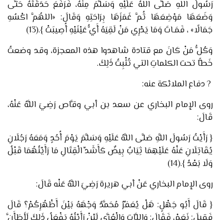
رَسُولُ اللهِ صَلَّى اللهُ عَلَيْهِ وَسَلَّمَ مِنْهُ، فَرَفَعَ حَدَقَتَهُ حَتَّى
وَضَعَهَا مَوْضِعَهَا ثُمَّ غَمَزَهَا بِرَاحَتِهِ وَقَالَ: «اللهُمَّ اكْسُهِ
جَمَالًا» ، فَمَـاتَ وَمَا يَدْرِي مَنْ لَقِيَهُ أَيُّ عَيْنَيْهِ أُصِيبَتْ
}
.
(13)
وَكُلُّ مَنْ كَانَ مع قتادة شاهدوا هذه المعجزة، وقد وضعتُ
خَطًّا تحت الكلماتِ التي تُثْبِتُ ذَلِكَ.
?
دفاع الملائكة عنه
:
روى الإمام البخاري عن سعد بن أبي وقَّاص
رَضِيَ اللَّهُ عَنْهُ،
قَالَ:
{
رَأَيْتُ رَسُولَ اللَّهِ صَلَّى اللَّهُ عَلَيْهِ وَسَلَّمَ يَوْمَ أُحُدٍ وَمَعَهُ رَجُلَانِ
يُقَاتِلَانِ عَنْهُ عَلَيْهِمَا ثِيَابٌ بِيضٌ كَأَشَدِّ الْقِتَالِ مَا رَأَيْتُهُمَا قَبْلُ
وَلَا بَعْدُ
}
.
(14)
روى الإمام البخاري
عَنْ أبي هريرة رَضِيَ اللَّهُ عَنْه قَالَ:
{
قَالَ أَبُو جَهْلٍ: هَلْ يُعَفِّرُ مُحَمَّدٌ وَجْهَهُ بَيْنَ أَظْهُرِكُمْ؟ قَالَ
فَقِيلَ: نَعَمْ، فَقَالَ: وَاللَّاتِ وَالْعُزَّى لَئِنْ رَأَيْتُهُ يَفْعَلُ ذَلِكَ لَأَطَأَنَّ