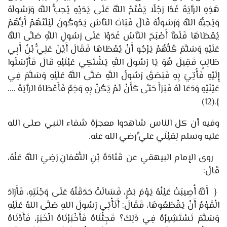
هَذِهِ الرَّايَةَ غَدًا رَجُلًا يَفْتَحُ اللَّهُ عَلَى يَدَيْهِ يُحِبُّ اللَّهَ وَرَسُولَهُ
وَيُحِبُّهُ اللَّهُ وَرَسُولُهُ قَالَ فَبَاتَ النَّاسُ يَدُوكُونَ لَيْلَتَهُمْ أَيُّهُمْ
يُعْطَاهَا فَلَمَّا أَصْبَحَ النَّاسُ غَدَوْا عَلَى رَسُولِ اللَّهِ صَلَّى اللَّهُ
عَلَيْهِ وَسَلَّمَ كُلُّهُمْ يَرْجُو أَنْ يُعْطَاهَا فَقَالَ أَيْنَ عَلِيُّ بْنُ أَبِي
طَالِبٍ فَقِيلَ هُوَ يَا رَسُولَ اللَّهِ يَشْتَكِي عَيْنَيْهِ قَالَ فَأَرْسَلُوا
إِلَيْهِ فَأُتِيَ بِهِ فَبَصَقَ رَسُولُ اللَّهِ صَلَّى اللَّهُ عَلَيْهِ وَسَلَّمَ فِي
عَيْنَيْهِ وَدَعَا لَهُ فَبَرَأَ حَتَّى كَأَنْ لَمْ يَكُنْ بِهِ وَجَعٌ فَأَعْطَاهُ الرَّايَةَ ....
(12)
.
}
وفيه أن كل الناس شاهدوا معجزة شفاء النبي صلى الله
عليه وسلم لِعَيْنَي عليٍّ رضي الله عنه.
روى الإمام البيهقي عن قَتَادَةَ بْنِ النُّعْمَانِ
رَضِيَ اللَّهُ عَنْهُ،
قَالَ:
{
أَنَّهُ أُصِيبَتْ عَيْنُهُ يَوْمَ بَدْرٍ، فَسَالَتْ حَدَقَتُهُ عَلَى وَجْنَتِهِ، فَأَرَادَ
الْقَوْمُ أَنْ يَقْطَعُوهَا، فَقَالَ: أَنَأْتِي رَسُولَ اللهِ صَلَّى اللهُ عَلَيْهِ
وَسَلَّمَ نَسْتَشِيرُهُ فِي ذَلِكَ؟ فَجِئْنَاهُ فَأَخْبَرْنَاهُ الْخَبَرَ، فَأَدْنَاهُ