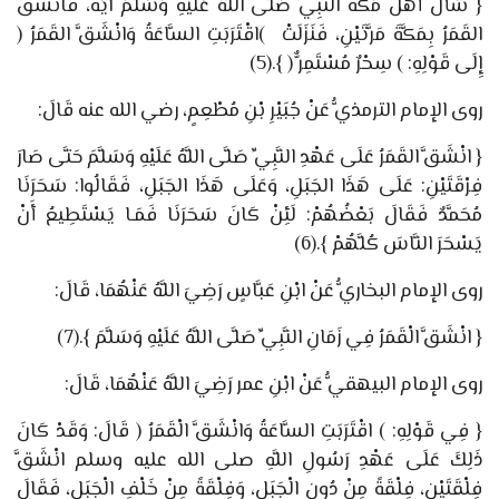
{
سَأَلَ أَهْلُ مَكَّةَ النَّبِيَّ صَلَّى اللَّهُ عَلَيْهِ وَسَلَّمَ آيَةً، فَانْشَقَّ
القَمَرُ بِمَكَّةَ مَرَّتَيْنِ، فَنَزَلَتْ
)
اقْتَرَبَتِ السَّاعَةُ وَانْشَقَّ القَمَرُ
(
إِلَى قَوْلِهِ:
)
سِحْرٌ مُسْتَمِرٌّ
(
}
.
(5)
روى الإمام الترمذيُّ عَنْ
جُبَيْرِ بْنِ مُطْعِمٍ
، رضي الله عنه قَالَ:
{
انْشَقَّ القَمَرُ عَلَى عَهْدِ النَّبِيِّ صَلَّى اللَّهُ عَلَيْهِ وَسَلَّمَ حَتَّى صَارَ
فِرْقَتَيْنِ: عَلَى هَذَا الجَبَلِ، وَعَلَى هَذَا الجَبَلِ، فَقَالُوا: سَحَرَنَا
مُحَمَّدٌ فَقَالَ بَعْضُهُمْ: لَئِنْ كَانَ سَحَرَنَا فَمَـا يَسْتَطِيعُ أَنْ
يَسْحَرَ النَّاسَ كُلَّهُمْ
}
.
(6)
روى الإمام البخاريُّ عَنْ
ابْنِ عَبَّاسٍ رَضِيَ اللَّهُ عَنْهُمَا،
قَالَ:
{
انْشَقَّ الْقَمَرُ فِي زَمَانِ النَّبِيِّ صَلَّى اللَّهُ عَلَيْهِ وَسَلَّمَ
}
.
(7)
روى الإمام البيهقيُّ عَنْ
ابْنِ عمر رَضِيَ اللَّهُ عَنْهُمَا،
قَالَ:
{
فِي قَوْلِهِ:
)
اقْتَرَبَتِ السَّاعَةُ وَانْشَقَّ الْقَمَرُ
(
قَالَ: وَقَدْ كَانَ
ذَلِكَ عَلَى عَهْدِ رَسُولِ اللَّهِ صلى الله عليه وسلم انْشَقَّ
فِلْقَتَيْنِ، فِلْقَةً مِنْ دُونِ الْجَبَلِ، وَفِلْقَةً مِنْ خَلْفِ الْجَبَلِ، فَقَالَ