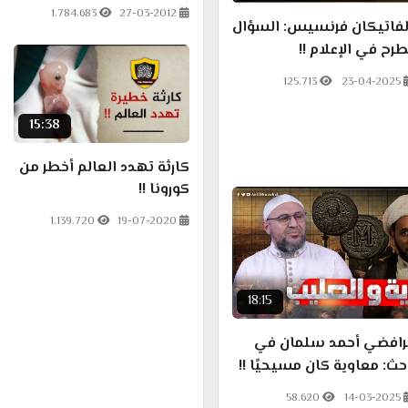
1.784.683
27-03-2012
الفاتيكان فرنسيس: السؤال
طرح في الإعلام !!
125.713
23-04-2025
15:38
كارثة تهدد العالم أخطر من
كورونا !!
1.139.720
19-07-2020
18:15
لرافضي أحمد سلمان في
حث: معاوية كان مسيحيًا !!
58.620
14-03-2025