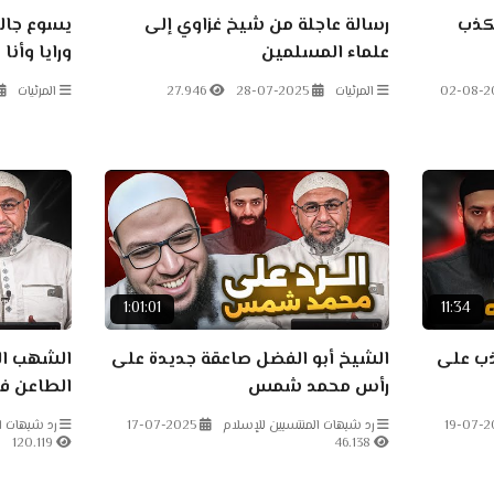
كذب
رسالة عاجلة من شيخ غزاوي إلى
يسوع جال
علماء المسلمين
ورايا وأنا
02-08-2
المرئيات
28-07-2025
27.946
المرئيات
1:01:01
11:34
ب على
الشيخ أبو الفضل صاعقة جديدة على
الشهب ال
رأس محمد شمس
الطاعن في
19-07-2
رد شبهات المنتسبين للإسلام
17-07-2025
رد شبهات ا
120.119
46.138