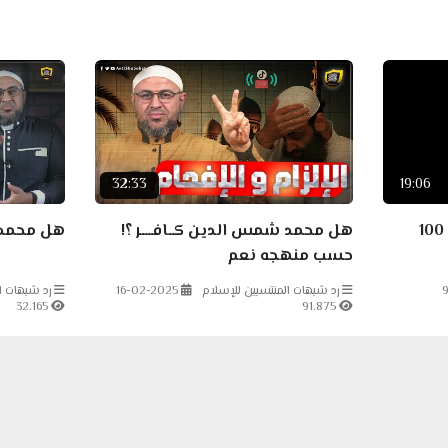
32:33
19:06
حملة مسيحية لإفساد صيام 100
هل محمد شمس الدين كــافــــر ؟!
هل محمد 
حسب منهجه نعم
9
رد شبهات المنتسبين للإسلام
16-02-2025
رد شبهات ا
32.165
91.875
20:35
45:32