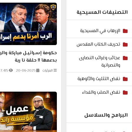
التصنيفات المسيحية
الإرهاب في المسيحية
تحريف الكتاب المقدس
حكومة إسـرائيـل مباركة والرب
عجائب وغرائب النصارى
بدعمها !! حلقة نا رية
والنصرانية
المرئيات
20-06-2025
7.415
نقض التثليث والألوهية
نقض الصلب والفداء
البرامج والسلاسل