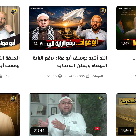
14:05
12:13
.
الله أكبر: يوسف أبو عوّاد يرفع الراية
الحلقة ا
البيضاء ويعلن انسحابه
يوسف أبو
!!
2
المرئيات
03-05-2025
64.355
المرئيات
22:44
13:50