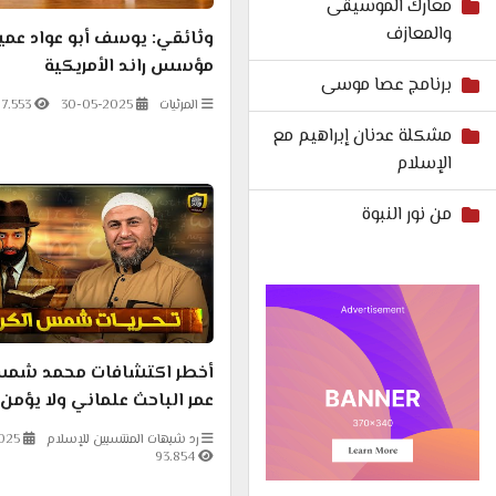
معارك الموسيقى
والمعازف
وثائقي: يوسف أبو عواد عمي
مؤسس راند الأمريكية
برنامج عصا موسى
المرئيات
30-05-2025
17.553
مشكلة عدنان إبراهيم مع
الإسلام
من نور النبوة
أخطر اكتشافات محمد شمس 
عمر الباحث علماني ولا يؤمن 
رد شبهات المنتسبين للإسلام
025
93.854