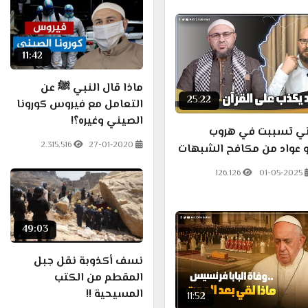
11:42
ماذا قال النبي ﷺ عن
25:22
التعامل مع فيروس كورونا
الصيني وغيره؟!
لتي تسببت في هروب
2.315.516
27-01-2020
 عواد من مكافح الشبهات
126.126
01-05-2025
49:03
نسف أكذوبة نقل جبل
المقطم من الكتب
المسيحية !!
11:52