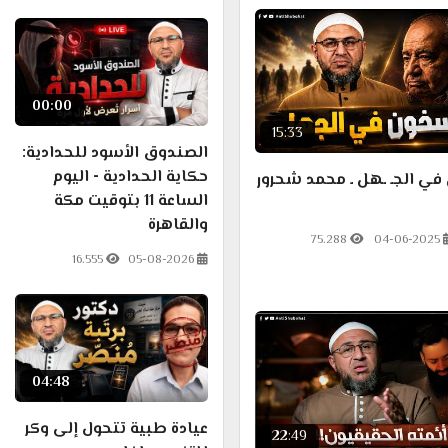
00:00
15:33
الصندوق الأسود للحدادية:
حكاية الحدادية - اليوم
في الجـ ـهل ـ محمد شحرور
الساعة 11 بتوقيت مكة
والقاهرة
75.288
04-06-2025
16.555
05-08-2026
04:48
عيادة طبية تتحول إلى وكر
22:49