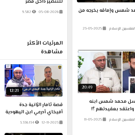
للتنصير داخل مصر
 شمس وإمامُه يخرجه من
9.582
05-08-2026
لمنتسبين للإسلام
23-05-2025
المرئيات الأكثر
مشاهدة
20:49
12:21
أرسل محمد شمس ابنه
قصة ثامار الرْانية جدة
اعتقد بعقيدتهم ؟!
أفيخاي أدرعي ابن اليهودية
لمنتسبين للإسلام
11-05-2025
3.336.134
12-11-2023