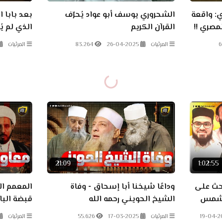
ي: واقعة
الشحروري يوسف أبو عواد يُحرّف
بعد بابا 
مصري !!
القرآن الكريم
الذي لم يُ
6
المرئيات
26-04-2025
83.264
المرئيات
21:09
1:02:55
احث على
وداعًا شيخنا أبا إسحاق - وفاة
المعمم ا
د شمس
الشيخ الحويني رحمه الله
قبضة البا
19-04-2
المرئيات
17-03-2025
55.626
المرئيات