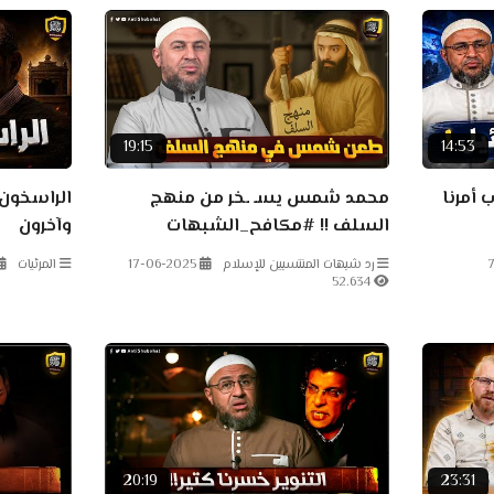
19:15
14:53
 أمرنا
محمد شمس يسـ ـخر من منهج
الراسخون 
السلف !! #مكافح_الشبهات
وآخرون
7
رد شبهات المنتسبين للإسلام
17-06-2025
المرئيات
52.634
20:19
23:31