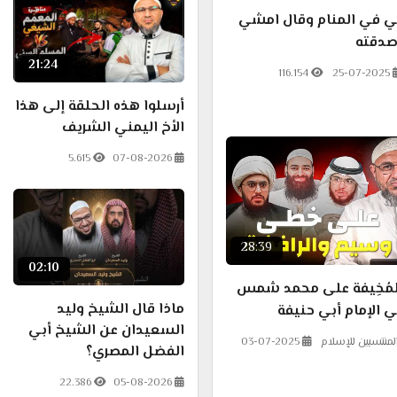
ي في المنام وقال امشي
 صدقته
21:24
116.154
25-07-2025
أرسلوا هذه الحلقة إلى هذا
الأخ اليمني الشريف
5.615
07-08-2026
28:39
02:10
مُخِيفة على محمد شمس
ماذا قال الشيخ وليد
 الإمام أبي حنيفة
السعيدان عن الشيخ أبي
لمنتسبين للإسلام
03-07-2025
الفضل المصري؟
22.386
05-08-2026