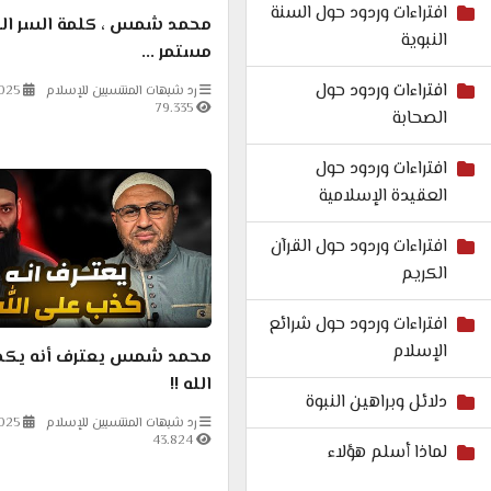
افتراءات وردود حول السنة
محمد شمس ، كلمة السر ال
النبوية
مستمر ...
افتراءات وردود حول
رد شبهات المنتسبين للإسلام
025
79.335
الصحابة
افتراءات وردود حول
العقيدة الإسلامية
افتراءات وردود حول القرآن
الكريم
افتراءات وردود حول شرائع
الإسلام
محمد شمس يعترف أنه يكذ
الله !!
دلائل وبراهين النبوة
رد شبهات المنتسبين للإسلام
025
43.824
لماذا أسلم هؤلاء