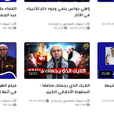
زاهي حواس ينفي وجود ذكر للأنبياء
القضاء عل
في الآثار
عبد الرح
05-05-2
رد شبهات العلمانيين و الملاحدة
رد شبهات ا
119.465
113.276
01-05-2024
32:03
13:08
شيعة
اللايك الذي يجعلك منافقا -
فيلم الهر
السقوط الأخلاقي الكبير
في أئمة ا
والمدجنة
23-04-2
رد شبهات المنتسبين للإسلام
19-04-2024
رد شبهات ا
شمس الد
119.343
160.798