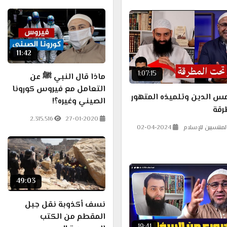
11:42
1:07:15
ماذا قال النبي ﷺ عن
التعامل مع فيروس كورونا
 الدين وتلميذه المتهور
الصيني وغيره؟!
رقة
2.315.516
27-01-2020
لمنتسبين للإسلام
02-04-2024
49:03
نسف أكذوبة نقل جبل
المقطم من الكتب