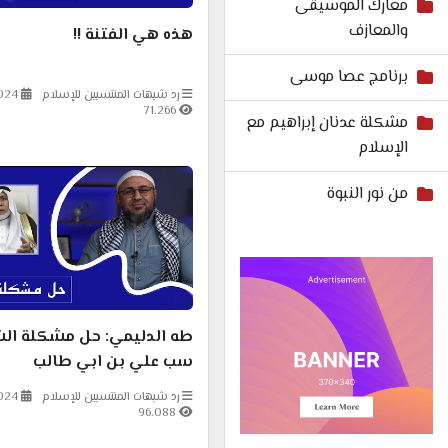
معارك الموسيقى
والمعازف
هذه هي الفتنة !!
برنامج عصا موسى
رد شبهات المنتسبين للإسلام
024
71.266
مشكلة عدنان إبراهيم مع
الإسلام
من نور النبوة
طه الدليمي: حل مشكلة ال
سب علي بن ابي طالب
رد شبهات المنتسبين للإسلام
024
96.088