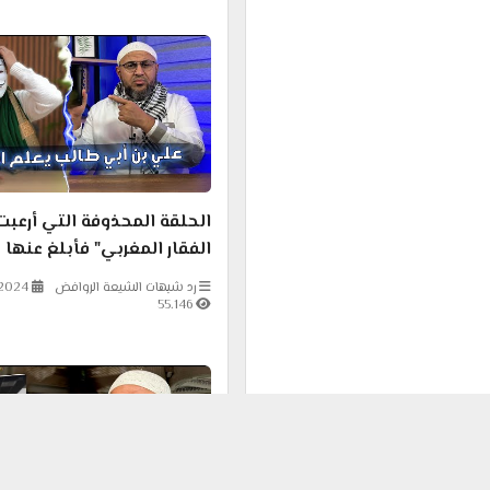
الحلقة المحذوفة التي أرعبت
الفقار المغربي" فأبلغ عنها
رد شبهات الشيعة الروافض
-2024
55.146