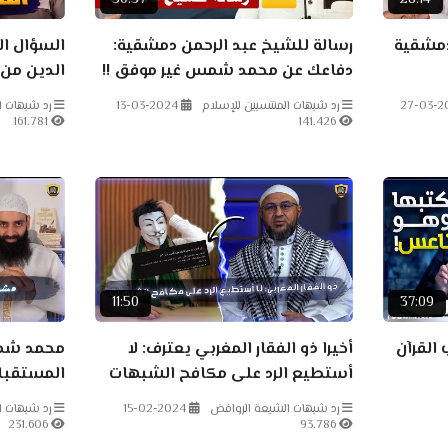
50:37
28:14
دمشقية
رسالة للشيخ عبد الرحمن دمشقية:
السؤال 
دفاعك عن محمد شمس غير موفق !!
الدين من 
27-03-2
رد شبهات المنتسبين للإسلام
13-03-2024
رد شبهات ا
161.781
141.426
11:50
37:09
 القرآن
أخيرا ذو الفقار المغربي يعترف: لا
محمد شم
أستطيع الرد على مكافح الشبهات
المستقبلا
(أبو عمر الباحث)
رد شبهات الشيعة الروافض
15-02-2024
رد شبهات ا
231.606
93.786