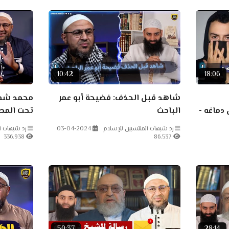
10:42
18:06
شاهد قبل الحذف: فضيحة أبو عمر
محمد شمس
دماغه -
الباحث
تحت المط
رد شبهات المنتسبين للإسلام
03-04-2024
رد شبهات ا
336.938
86.537