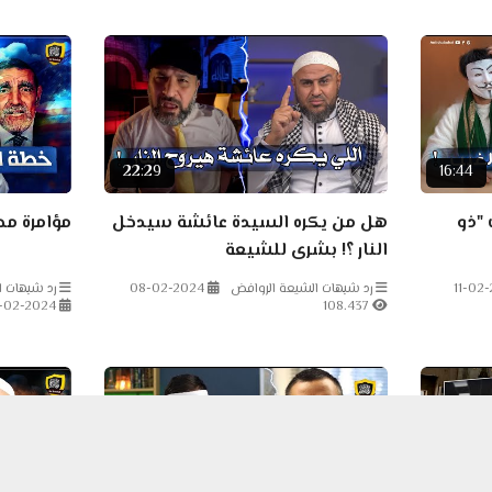
22:29
16:44
 "ذو
هل من يكره السيدة عائشة سيدخل
مؤامرة مح
النار ؟! بشرى للشيعة
11-02
رد شبهات الشيعة الروافض
08-02-2024
رد شبهات ال
-02-2024
108.437