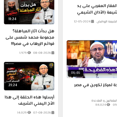
الفقار المغربي على يد
يعة (الأذان الشيعي
11:24
لشيعة الروافض
12-05-2024
هل بدأت آثار المباهلة؟
مجموعة محمد شمس على
قوائم الإرهاب في مصر!!!
1.979
08-08-2026
06:46
ة لمركز تكوين في مصر
21:24
أرسلوا هذه الحلقة إلى هذا
علمانيين و الملاحدة
الأخ اليمني الشريف
114.024
09
14.029
07-08-2026