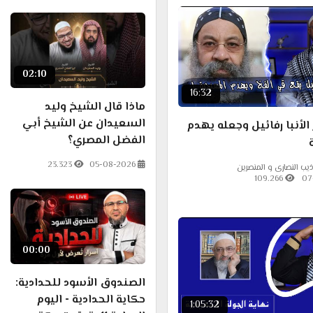
02:10
16:32
ماذا قال الشيخ وليد
السعيدان عن الشيخ أبي
الأنبا رفائيل وجعله يهدم
الفضل المصري؟
23.323
05-08-2026
 النصارى و المنصرين
109.266
07
00:00
الصندوق الأسود للحدادية:
حكاية الحدادية - اليوم
1:05:32