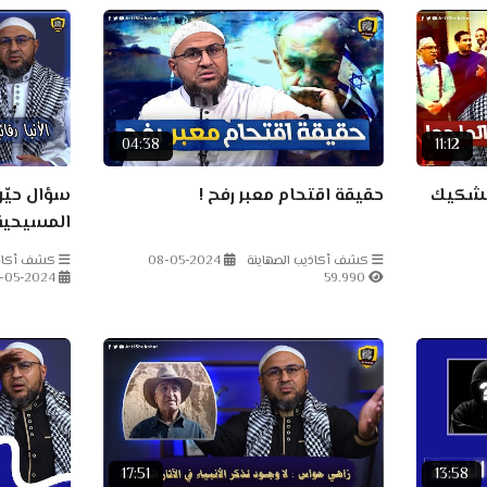
04:38
11:12
لتشكيك
حقيقة اقتحام معبر رفح !
سؤال حيّر 
المسيحية
كشف أكاذيب الصهاينة
08-05-2024
كشف أكاذيب
-05-2024
59.990
17:51
13:58