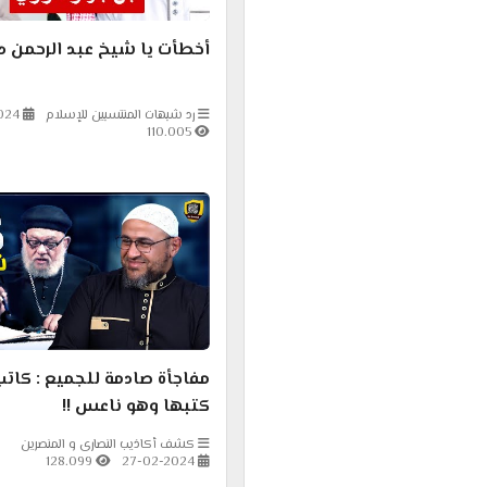
أخطأت يا شيخ عبد الرحمن 
رد شبهات المنتسبين للإسلام
024
110.005
مفاجأة صادمة للجميع : كاتب
كتبها وهو ناعس !!
كشف أكاذيب النصارى و المنصرين
128.099
27-02-2024