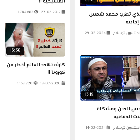
19:41
المسيحية !!
1.784.683
27-03-2012
الذي تهرب محمد شمس
إجابته
لمنتسبين للإسلام
29-02-2024
15:38
كارثة تهدد العالم أخطر من
كورونا !!
1.139.720
19-07-2020
13:19
س الدين ومشكلة
ت الدماغية
لمنتسبين للإسلام
14-02-2024