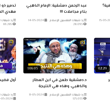
فية؟
عبد الرحمن دمشقية: الإمام الذهبي
تدمير ذو 
بتاع مجاملات !!!
مهدي الش
بدعة)
15-05-2
رد شبهات المنتسبين للإسلام
14-05-2024
رد شبهات ا
69.265
28.093
1:06:03
02:29
د.دمشقية طعن في ابن العطار
أول فضيح
والذهبي، وهذه هي النتيجة
رد شبهات المنتسبين للإسلام
11-05-2024
رد شبهات ال
-05-2024
125.033