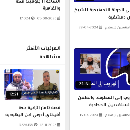
الساعة 11 بتوقيت مكة
والقاهرة
ى الجولة التمهيدية للشيخ
من دمشقية
17.024
05-08-2026
لمنتسبين للإسلام
28-04-2024
المرئيات الأكثر
مشاهدة
22:16
12:21
وب إلى المطرقة، والطعن
لسلف بين الحدادية
قصة ثامار الرْانية جدة
 - كشف تلبيس محمد
أفيخاي أدرعي ابن اليهودية
لمنتسبين للإسلام
13-04-2024
ين
3.336.138
12-11-2023