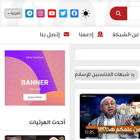
اختر لغتك
العربية
عن الشبكة
إدعمنا
إتصل بنا
رد شبهات المنتسبين للإسلام
رد شبهات الشيعة الروافض
أحدث المرئيات
17:25