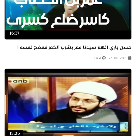
16:37
حسن ياري اتهم سيدنا عمر بشرب الخمر ففضح نفسه !
89.451
23-08-2015
15:26