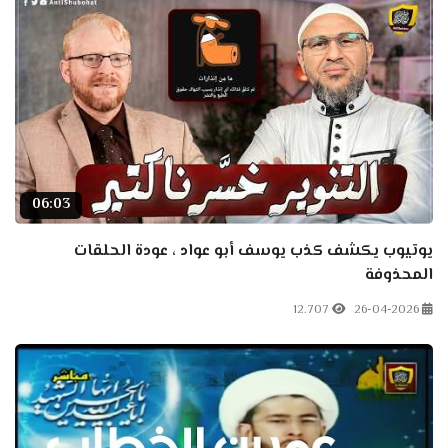
06:03
يوتيوب يكشف كذب يوسف أبو عواد ، عودة الحلقات
المحذوفة
12.707
26-04-2026