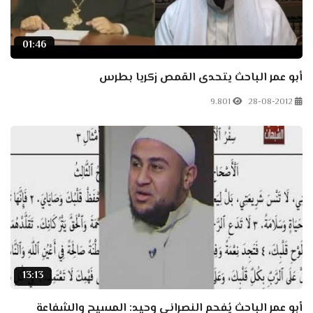
01:46
أبو عمر الباحث يتحدى القمص زكريا بطرس
9.801
28-08-2012
13:13
أبو عمر الباحث يُفحم النصراني وحيد: المسيح والشفاعة