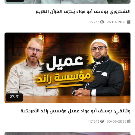
الشحروري يوسف أبو عواد يُحرّف القرآن الكريم
83.263
26-04-2025
23:31
وثائقي: يوسف أبو عواد عميل مؤسس راند الأمريكية
117.543
30-05-2025