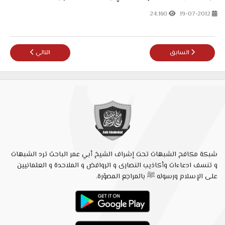
24.160
19-07-2012
المقال السابق: رسالة الشيخ عمار صالح مدير المركز الإسلامي بالسودان إلى أ
المقال التالي: عليّ 
السابق
التالي
شبكة مكافح الشبهات تحت إشراف الشيخ أبي عمر الباحث ترد الشبهات
و تنسف ادعاءات وأكاذيب النصارى و الروافض و الملاحدة و العلمانيين
على الإسلام ورسوله ﷺ بالمراجع المصوّرة.