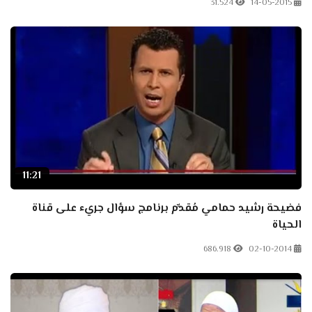
31.524
14-05-2015
11:21
فضيحة رشيد حمامي مُقدِّم برنامج سؤال جريء على قناة
الحياة
686.918
02-10-2014