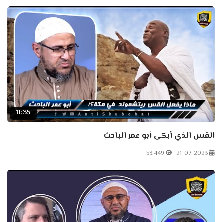
11:35
القس الذي أبكى أبو عمر الباحث
53.449
21-07-2023