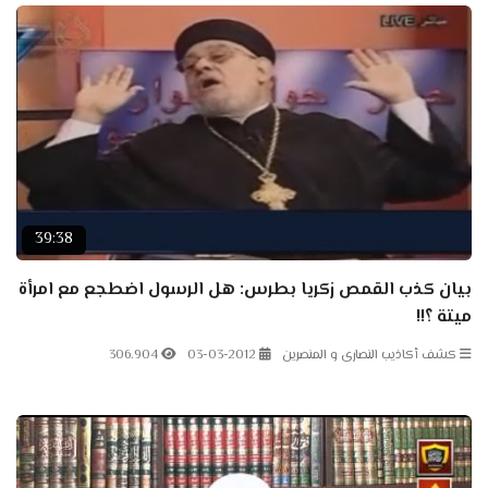
39:38
بيان كذب القمص زكريا بطرس: هل الرسول اضطجع مع امرأة
ميتة ؟!!
كشف أكاذيب النصارى و المنصرين
03-03-2012
306.904