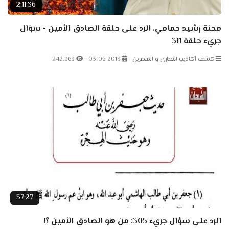
2:11:36
محنة رشيد حمامي، الرد على حلقة الصادق الأمين - سؤال
جريء حلقة 311
كشف أكاذيب النصارى و المنصرين
03-06-2013
242.269
57:27
الرد على سؤال جريء 305: من هو الصادق الأمين ؟!