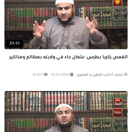
24:44
القمص زكريا بطرس: عثمان جاء في ولايته بمظالم ومناكير
كشف أكاذيب النصارى و المنصرين
23-02-2012
12.527