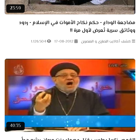
23:59
مضاجعة الوداع - حكم نكاح الأموات في الإسلام - ردود
ووثائق سرية تُعرض لأول مرة !!
كشف أكاذيب النصارى و المنصرين
17-08-2012
1.126.504
40:35