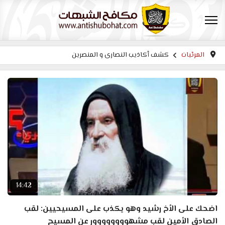
المرئيات
كشف أكاذيب النصارى و المنصرين
14:42
اضحك على الأخ رشيد وهو يكذب على المسيحيين: لقب
الصادق الأمين لقب مشهوووووووور عن المسيح