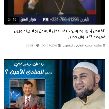
24:49
القمص زكريا بطرس: كيف أدخل الرسول رجلا بينه وبين
قميصه ؟؟ سؤال خطير
كشف أكاذيب النصارى و المنصرين
06-07-2013
22.884