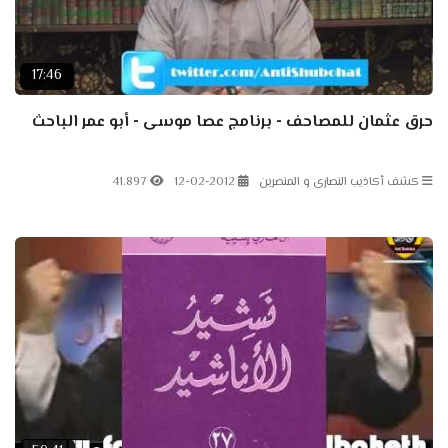
17:46
حرق عثمان للمصاحف - برنامج عصا موسى - أبو عمر الباحث
كشف أكاذيب النصارى و المنصرين
12-02-2012
41.897