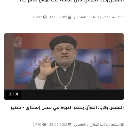
القمص زكريا بطرس: قتل عصماء بنت مروان بشع جداً
كشف أكاذيب النصارى و المنصرين
12-08-2012
16.443
20:01
القمص زكريا: القرآن يحصر النبوة في نسل إسحاق - خطير
كشف أكاذيب النصارى و المنصرين
23-07-2012
6.740