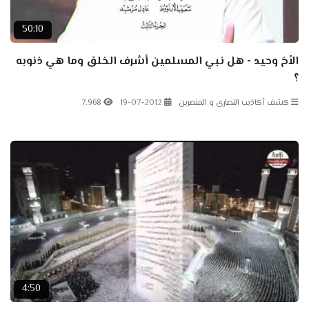
50:10
الأخ وحيد - هل نبي المسلمين أشرف الخلق وما هي ذنوبه
؟
كشف أكاذيب النصارى و المنصرين
19-07-2012
7.968
4:50