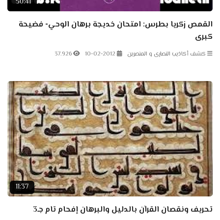
50:41
القمص زكريا بطرس: امتحان خديجة برهان الوحي- فضيحة
كبرى
كشف أكاذيب النصارى و المنصرين
10-02-2012
37.926
11:37
تحريف ونقصان القرآن بالدليل والبرهان إفحام تام جـ3