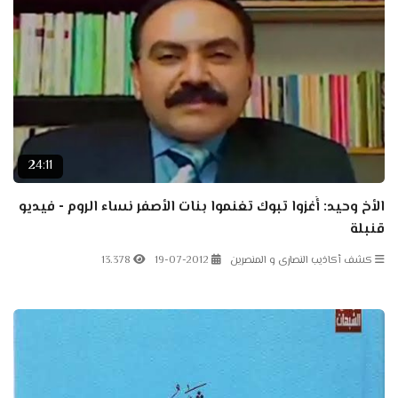
24:11
الأخ وحيد: أُغزوا تبوك تغنموا بنات الأصفر نساء الروم - فيديو
قنبلة
كشف أكاذيب النصارى و المنصرين
19-07-2012
13.378