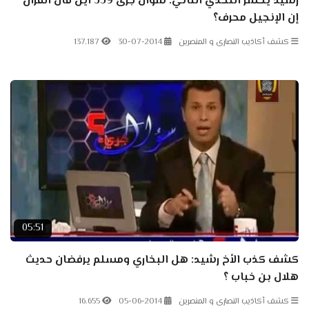
رشيد يخسر التحدي الثاني: سؤال جرئ 359 أين قال القرآن
إن الإنجيل محرف؟
كشف أكاذيب النصارى و المنصرين
30-07-2014
137.187
05:51
كشف كذب الأخ رشيد: هل البخاري ومسلم يرفضان حديث
هلال بن خباب ؟
كشف أكاذيب النصارى و المنصرين
05-06-2014
16.655