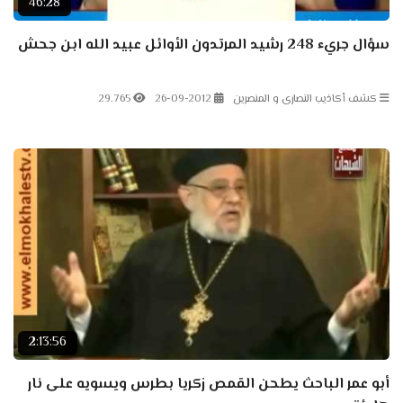
46:28
سؤال جريء 248 رشيد المرتدون الأوائل عبيد الله ابن جحش
كشف أكاذيب النصارى و المنصرين
26-09-2012
29.765
2:13:56
أبو عمر الباحث يطحن القمص زكريا بطرس ويسويه على نار