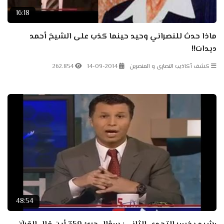
16:18
ماذا حدث للنصراني وحيد حينما كذب على الشيخ أحمد
ديدات!!
كشف أكاذيب النصارى و المنصرين
14-09-2014
262.854
48:54