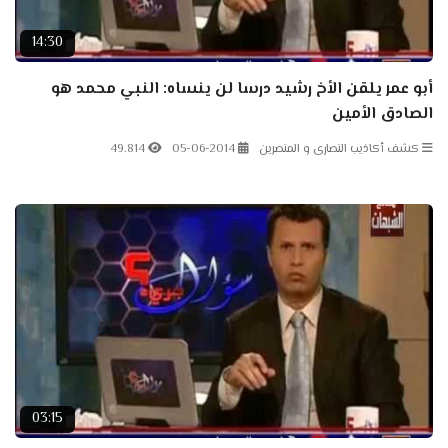
14:30
أبو عمر يلقن الأخ رشيد درسا لن ينساه: النبي محمد هو
الصادق الأمين
كشف أكاذيب النصارى و المنصرين
05-06-2014
49.814
03:15