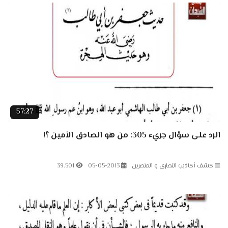
57:27
الرد على سؤال جريء 305: من هو الصادق الأمين ؟!
كشف أكاذيب النصارى و المنصرين
05-05-2013
39.501