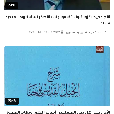
24:11
الأخ وحيد: أُغزوا تبوك تغنموا بنات الأصفر نساء الروم - فيديو
قنبلة
كشف أكاذيب النصارى و المنصرين
19-07-2012
13.378
19:45
الأخ وحيد: هل نبي المسلمين أشرف الخلق ونكاح المتعة؟