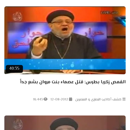
40:35
القمص زكريا بطرس: قتل عصماء بنت مروان بشع جداً
كشف أكاذيب النصارى و المنصرين
12-08-2012
16.443