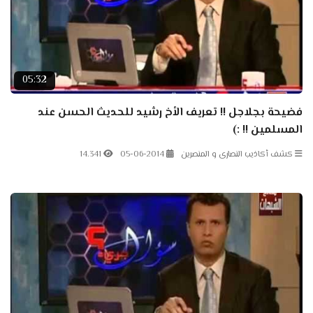
05:32
فضيحة بجلاجل !! تعريف الأخ رشيد للحديث الحسن عند
المسلمين !! :)
كشف أكاذيب النصارى و المنصرين
05-06-2014
14.341