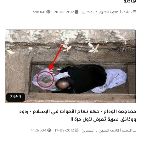
هادئة
كشف أكاذيب النصارى و المنصرين
28-08-2012
596.641
23:59
مضاجعة الوداع - حكم نكاح الأموات في الإسلام - ردود
ووثائق سرية تُعرض لأول مرة !!
كشف أكاذيب النصارى و المنصرين
17-08-2012
1.126.504