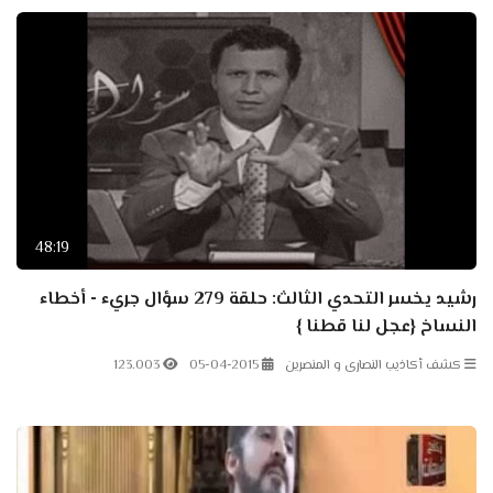
48:19
رشيد يخسر التحدي الثالث: حلقة 279 سؤال جريء - أخطاء
النساخ {عجل لنا قطنا }
كشف أكاذيب النصارى و المنصرين
05-04-2015
123.003