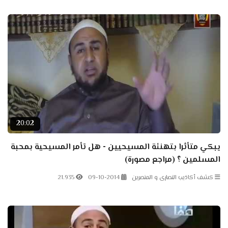
20:02
يبكي متأثرا بتهنئة المسيحيين - هل تأمر المسيحية بمحبة
المسلمين ؟ (مراجع مصورة)
كشف أكاذيب النصارى و المنصرين
09-10-2014
21.935