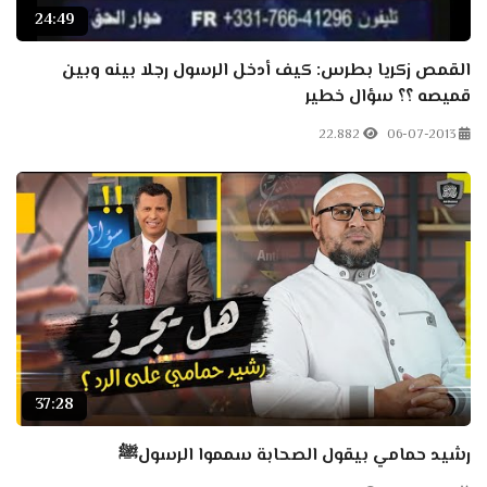
24:49
القمص زكريا بطرس: كيف أدخل الرسول رجلا بينه وبين
قميصه ؟؟ سؤال خطير
22.882
06-07-2013
37:28
رشيد حمامي بيقول الصحابة سمموا الرسولﷺ