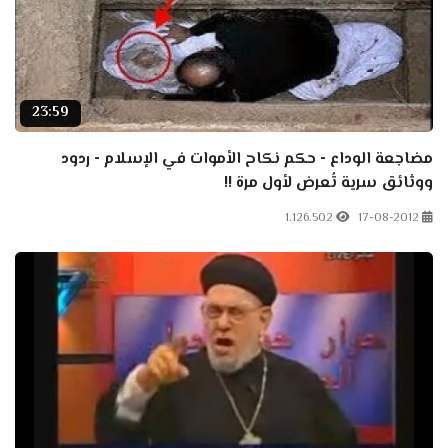
23:59
مضاجعة الوداع - حكم نكاح الأموات في الإسلام - ردود
ووثائق سرية تُعرض لأول مرة !!
1.126.502
17-08-2012