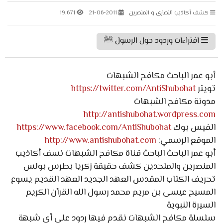
كشف أكاذيب النصارى و المنصرين
21-06-2011
19.671
افتراءات وردود حول الرسول ﷺ
أبو عمر الباحث مكافح الشبهات
تويتر
https://twitter.com/AntiShubohat
مدونة مكافح الشبهات
http://antishubohat.wordpress.com
الفيس بوك
https://www.facebook.com/AntiShubohat
الموقع الرسمي:
http://www.antishubohat.com
أبو عمر الباحث الباحث قناة مكافح الشبهات نسف أكاذيب
المنصرين والملحدين كشف حقيقة زكريا بطرس بولس
تحريف الكتاب المقدس العهد الجديد العهد القديم يسوع
المسيح عيسى بن مريم محمد رسول الله القرآن الكريم
السيرة النبوية
سلسلة مكافح الشبهات نقدم فيها ردود على أى شبهة