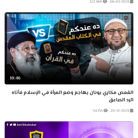
122.669
06-03-2021
10:46
القمص مكاري يونان يهاجم وضع المرأة في الإسلام فأتاه
الرد الصاعق
54.155
20-12-2021