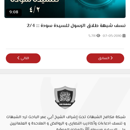
9:08
نسف شبهة طلاق الرسول للسيدة سودة ::: 2/4
5.711
07-05-2010
المقال السابق: سلسلة تحريف الكتاب المقدس: جزء1 ضياع المخطوطات الأصلية للعهدين
المقال التالي: تحريف
السابق
التالي
شبكة مكافح الشبهات تحت إشراف الشيخ أبي عمر الباحث ترد الشبهات
و تنسف ادعاءات وأكاذيب النصارى و الروافض و الملاحدة و العلمانيين