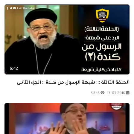
6:42
الحلقة الثالثة ::: شبهة الرسول من كندة :: الجزء الثانى
3.848
17-03-2010