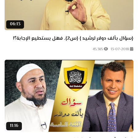
06:13
{سؤال بألف دولار لرشيد } {س2}. فهل يستطيع الإجابة؟!
45.365
13-07-2018
11:16