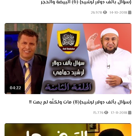
{سؤال بألف دولار لرشيد} (6) البيضة والحجر
26.978
14-10-2018
04:22
{سؤال بألف دولار لرشيد}(8) مات ولكنّه لم يمت !!
15.776
17-11-2018