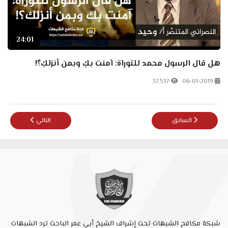
24:01
هل قال الرسول محمد للتوراة: آمنت بكِ وبمن أنزلكِ؟!
37.537
06-01-2019
المقال السابق: زكريا بطرس يكتشف خطأ غريب في القرآن - إن هذان لساحرا
المقال التالي: كارث
السابق
التالي
شبكة مكافح الشبهات تحت إشراف الشيخ أبي عمر الباحث ترد الشبهات