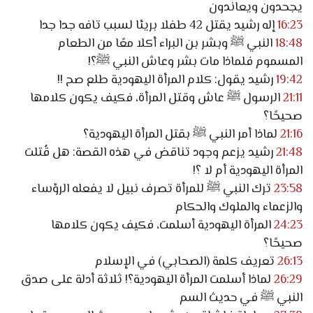
يجحدون ويعاندون
16:23
إله رشيد يقتل 42 طفلا بريئا لسبب تافه جدا جدا
18:48
النبي ﷺ وبشر بن البراء أكلا معًا من الطعام
المسموم فلماذا مات بشر وعاش النبي ﷺ؟!
19:42
رشيد يقول: كلام المرأة اليهودية طلع صح !!
21:11
الرسول ﷺ عاش وقتل المرأة، فكيف يكون كلامها
صحيحًا؟
21:16
لماذا أمر النبي ﷺ بقتل المرأة اليهودية؟
21:48
رشيد يزعم وجود تناقض في هذه القصة: هل قُتلت
المرأة اليهودية أم لا ؟!
23:58
ترك النبي ﷺ للمرأة تصرف نبيل لا يفعله الرؤساء
والزعماء والملوك والحكام
24:23
المرأة اليهودية أسلمت، فكيف يكون كلامها
صحيحًا؟
26:13
تعريف كلمة (الصحابي) في الإسلام
26:29
لماذا أسلمت المرأة اليهودية؟! ثلاثة أدلة على صدق
النبي ﷺ في حديث السم