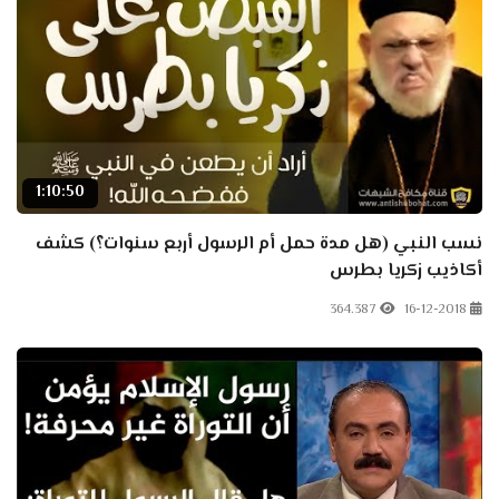
1:10:50
نسب النبي (هل مدة حمل أم الرسول أربع سنوات؟) كشف
أكاذيب زكريا بطرس
364.387
16-12-2018