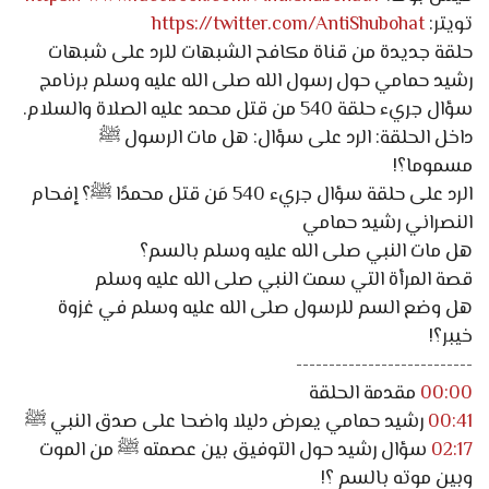
تويتر:
https://twitter.com/AntiShubohat
حلقة جديدة من قناة مكافح الشبهات للرد على شبهات
رشيد حمامي حول رسول الله صلى الله عليه وسلم برنامج
سؤال جريء حلقة 540 من قتل محمد عليه الصلاة والسلام.
داخل الحلقة: الرد على سؤال: هل مات الرسول ﷺ
مسموما؟!
الرد على حلقة سؤال جريء 540 مَن قتل محمدًا ﷺ؟ إفحام
النصراني رشيد حمامي
هل مات النبي صلى الله عليه وسلم بالسم؟
قصة المرأة التي سمت النبي صلى الله عليه وسلم
هل وضع السم للرسول صلى الله عليه وسلم في غزوة
خيبر؟!
---------------------------
00:00
مقدمة الحلقة
00:41
رشيد حمامي يعرض دليلا واضحا على صدق النبي ﷺ
02:17
سؤال رشيد حول التوفيق بين عصمته ﷺ من الموت
وبين موته بالسم ؟!