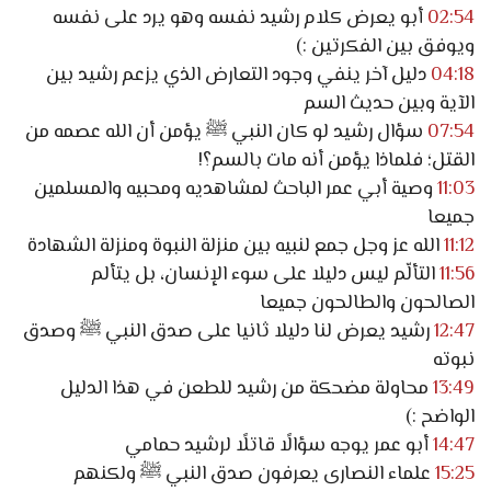
02:54
أبو يعرض كلام رشيد نفسه وهو يرد على نفسه
ويوفق بين الفكرتين :)
04:18
دليل آخر ينفي وجود التعارض الذي يزعم رشيد بين
الآية وبين حديث السم
07:54
سؤال رشيد لو كان النبي ﷺ يؤمن أن الله عصمه من
القتل؛ فلماذا يؤمن أنه مات بالسم؟!
11:03
وصية أبي عمر الباحث لمشاهديه ومحبيه والمسلمين
جميعا
11:12
الله عز وجل جمع لنبيه بين منزلة النبوة ومنزلة الشهادة
11:56
التألّم ليس دليلا على سوء الإنسان، بل يتألم
الصالحون والطالحون جميعا
12:47
رشيد يعرض لنا دليلا ثانيا على صدق النبي ﷺ وصدق
نبوته
13:49
محاولة مضحكة من رشيد للطعن في هذا الدليل
الواضح :)
14:47
أبو عمر يوجه سؤالًا قاتلًا لرشيد حمامي
15:25
علماء النصارى يعرفون صدق النبي ﷺ ولكنهم