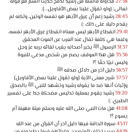
27:38
محاولة فاشلة من رشيد لدمج حديث السم مع قوله
تعالى: {ولو تقوّل علينا بعض الأقاويل...}.
28:43
رشيد زعم أن عِرق الأبهر هو نفسه الوتين، ولكنه لم
يقدم دليلا على ذلك :)
29:41
انقطاع الأبهر ليس معناه انقطاع عرق الأبهر نفسه،
وغنما هي كلمة تقال عند العرب عن الموت المحقق
31:37
الرسول ﷺ يخبر أصحابَه يقرب لقائه بربه عز وجل
35:36
هل هذا الموقف يصدر من شخص مدعي للنبوة
وليس نبيًا حقًا ؟!
36:57
دليل آخر من دلائل صدقه ﷺ
37:57
شرح معنى الآية {ولو تقول علينا بعض الأقاويل}
وإثبات أنها ضد ما يقوله رشيد وتشهد للنبي ﷺ بالصدق
39:20
رشيد يقوم بعملية تدليس مضحكة جدا على تفسير
الطبري :)
41:08
هل مات النبي صلى الله عليه وسلم ميتة مهينة أم
يسوع ؟!
43:17
سورة الحاقة فيها دليل آخر أن القرآن من عند الله
44:19
سبب تخلف المنصرين وغبائهم فيما يطرحونه من