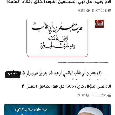
الأخ وحيد: هل نبي المسلمين أشرف الخلق ونكاح المتعة؟
9.352
19-07-2012
57:27
الرد على سؤال جريء 305: من هو الصادق الأمين ؟!
39.501
05-05-2013