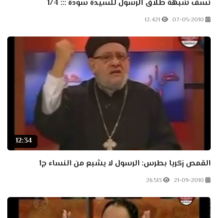
نسف شبهة طلاق الرسول للسيدة سودة ::: 1/4
12.421
07-05-2010
12:34
القمص زكريا بطرس: الرسول لا يشبع من النساء ج1
26.513
21-09-2010