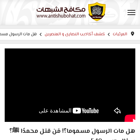
المرئيات
كشف أكاذيب النصارى و المنصرين
هل مات الرسول مسموما
هل مات الرسول مسموما؟! مَن قتل محمدًا ﷺ؟