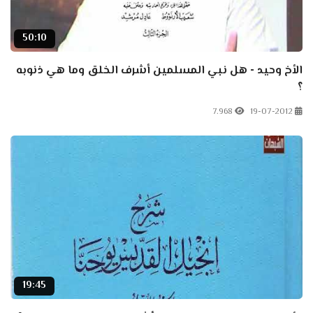
50:10
الأخ وحيد - هل نبي المسلمين أشرف الخلق وما هي ذنوبه
؟
7.968
19-07-2012
19:45