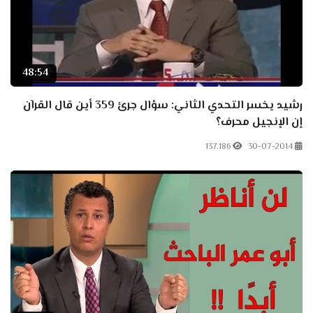
48:54
رشيد يخسر التحدي الثاني: سؤال جرئ 359 أين قال القرآن
إن الإنجيل محرف؟
137.186
30-07-2014