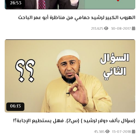
26:53
الهروب الكبير لرشيد حمامي من مناظرة أبو عمر الباحث
213.625
30-08-2017
06:13
{سؤال بألف دولار لرشيد } {س2}. فهل يستطيع الإجابة؟!
45.365
13-07-2018