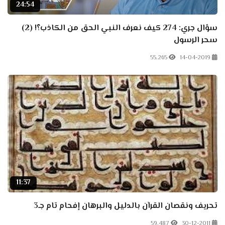
24:54
سؤال جري: 274 كيف نعرف النبي الحق من الكاذب؟! (2)
سحر الرسول
55.265
14-04-2019
11:37
تحريف ونقصان القرآن بالدليل والبرهان إفحام تام جـ3
59.487
30-12-2011