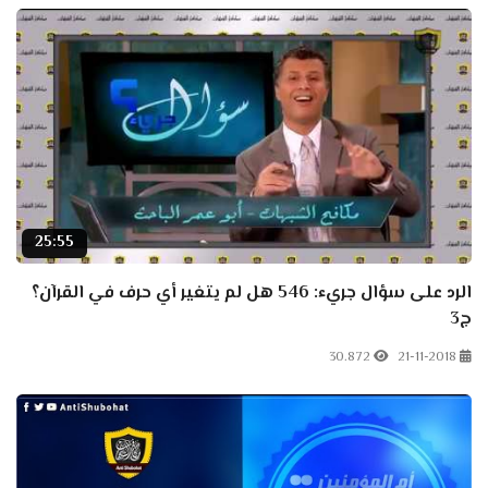
25:55
الرد على سؤال جريء: 546 هل لم يتغير أي حرف في القرآن؟
ج3
30.872
21-11-2018