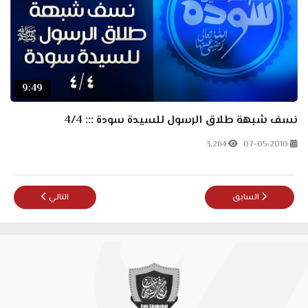
9:49
نسف شبهة طلاق الرسول للسيدة سودة ::: 4/4
3.264
07-05-2010
المقال السابق: الكتاب المقدس من تأليف البشر بالدليل 2
المقال التالي: القم
السابق
التالي