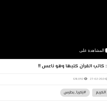
 كاتب القرآن كتبها وهو ناعس !!
128.092
27-02-2024
 الكريم
#زكريا_بطرس