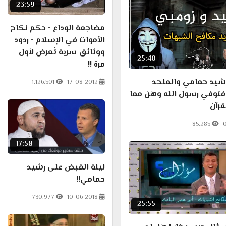
23:59
مضاجعة الوداع - حكم نكاح
الأموات في الإسلام - ردود
ووثائق سرية تُعرض لأول
25:40
مرة !!
رشيد حمامي والملحد
1.126.501
17-08-2012
فتوفي رسول الله وهن مما
قرآن
85.285
0
17:58
ليلة القبض على رشيد
حمامي!!
730.977
10-06-2018
25:55