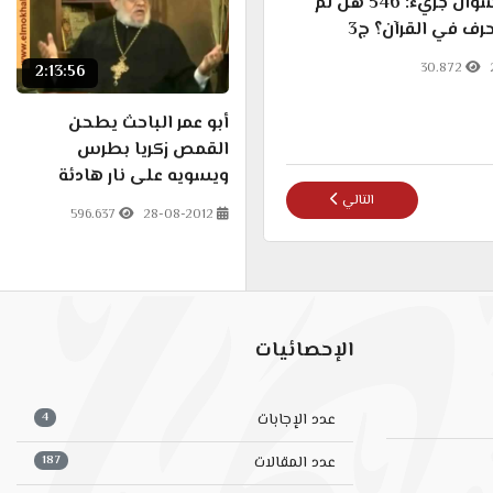
الرد على سؤال جريء: 546 هل لم
حرف في القرآن؟ ج3
30.872
2:13:56
أبو عمر الباحث يطحن
القمص زكريا بطرس
ويسويه على نار هادئة
المقال التالي: تحدي البابا تواضرس: هل الله غير محدود في المسيحي
التالي
596.637
28-08-2012
الإحصائيات
4
عدد الإجابات
187
عدد المقالات