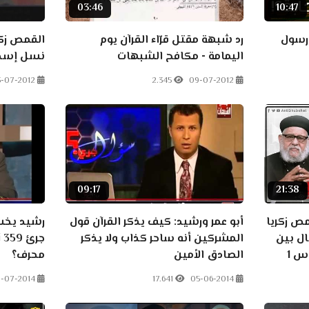
03:46
10:47
 رسول
رد شبهة مقتل قرّاء القرآن يوم
القمص زكر
اليمامة - مكافح الشبهات
نسل إسحا
3-07-2012
2.345
09-07-2012
09:17
21:38
مص زكريا
أبو عمر ورشيد: كيف يذكر القرآن قول
رشيد يخسر
ل بين
المشركين أنه ساحر كذاب ولا يذكر
ج
س 1
الصادق الأمين
محرف؟
-07-2014
17.641
05-06-2014