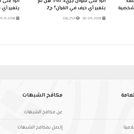
نقذ
الرد على سؤال جريء: 546 هل لم
 شخصية
يتغير أي حرف في القرآن؟ ج2
يتغير أي 
21-11-2018
336.254
30-09-2018
نبا رفائيل وجعله يهدم المسيحية
عامة
مكافح الشبهات
عن مكافح الشبهات
لامية
إتصل بمكافح الشبهات