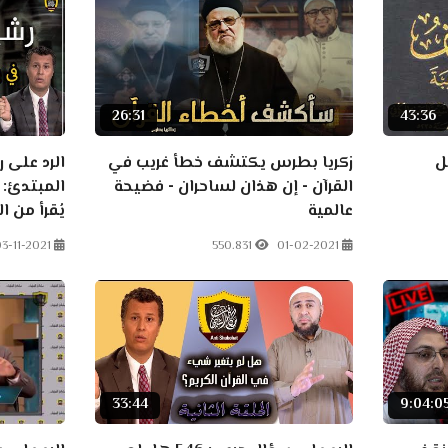
26:31
43:36
ل
زكريا بطرس يكتشف خطأ غريب في
الرد على 
القرآن - إن هذان لساحران - فضيحة
المبتدئ: 
عالمية
يُقرأ من ال
3-11-2021
550.831
01-02-2021
33:44
9:04:0