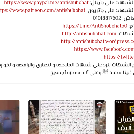
لشبهات على بايبال:
https://www.paypal.me/antishubohat
لشبهات على باتريون:
ttps://www.patreon.com/antishubohat
0101881
م:
https://t.me/AntiShobohat50
لشبهات:
http://antishubohat.com
http://antishubohat.wordpress.
https://www.facebook.co
https://twit
لشبهات للرد على شبهات الملاحدة والنصارى والرافضة والخوارج 
 نبينا محمد ﷺ وعلى آله وصحبه أجمعين