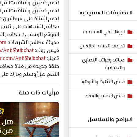
لدعم تطبيق وقناة مكافح ا
لدعم تطبيق وقناة مكافح ا
التصنيفات المسيحية
لدعم القناة على فودافون كاش: 7602
مكافح الشبهات على تليجرا
الإرهاب في المسيحية
الموقع الرسمي لـ مكافح ا
مدونة مكافح الشبهات:
com
تحريف الكتاب المقدس
فيس بوك:
m/AntiShubohat
تويتر:
ter.com/AntiShubohat
عجائب وغرائب النصارى
حلقة جديدة من قناة مكافح ا
والنصرانية
اللهم صلَّ وسلم وبارك على
نقض التثليث والألوهية
مرئيات ذات صلة
نقض الصلب والفداء
البرامج والسلاسل