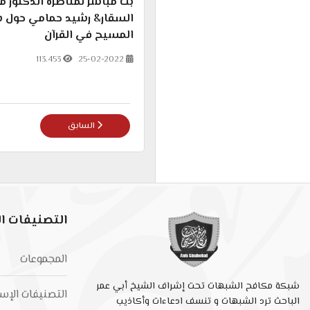
بث مباشر لمناظرة الدكتور م
السقار& رشيد حمامي حول
المسيح في القرآن
113.453
25-02-2022
المقال السابق: سؤال حيّر الأ
السابق
التصنيفات ال
المجموعات
شبكة مكافح الشبهات تحت إشراف الشيخ أبي عمر
التصنيفات الإس
الباحث ترد الشبهات و تنسف ادعاءات وأكاذيب