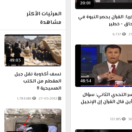
20:01
المرئيات الأكثر
يا: القرآن يحصر النبوة في
مشاهدة
ق - خطير
6.737
2
49:03
نسف أكذوبة نقل جبل
المقطم من الكتب
48:54
المسيحية !!
 التحدي الثاني: سؤال
1.784.681
27-03-2012
رئ 359 أين قال القرآن إن الإنجيل
137.185
30