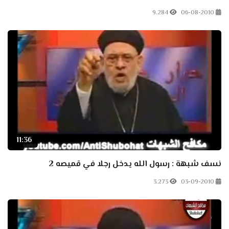
9.284
06-08-2010
11:36
نسف شبهة : رسول الله يدخل رجلا في قميصه 2
3.273
03-09-2010