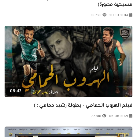
مسيحية مصورة)
18.628
20-10-2014
08:42
فيلم الهروب الحمامي - بطولة رشيد حمامي : )
77.818
06-06-2021