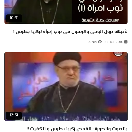
10:31
شبهة نزول الوحى والرسول فى ثوب إمرأة لزكريا بطرس 1
3.785
22-04-2010
12:31
بالصوت والصورة : القمص زكريا بطرس و الكفيت !!