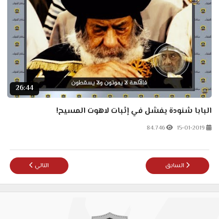
26:44
البابا شنودة يفشل في إثبات لاهوت المسيح!
84.746
15-01-2019
المقال السابق: أبو عمر الباحث يطحن القمص زكريا بطرس ويسويه على نار ه
المقال التالي: الق
السابق
التالي