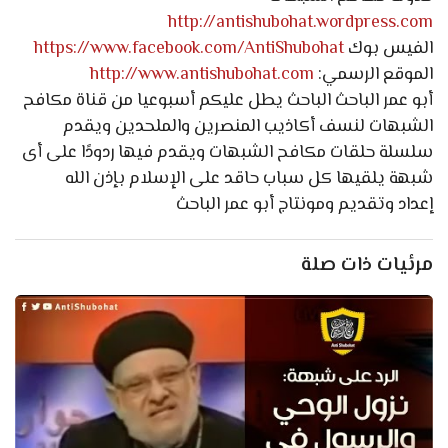
http://antishubohat.wordpress.com
الفيس بوك
https://www.facebook.com/AntiShubohat
الموقع الرسمي:
http://www.antishubohat.com
أبو عمر الباحث الباحث يطل عليكم أسبوعيا من قناة مكافح
الشبهات لنسف أكاذيب المنصرين والملحدين ويقدم
سلسلة حلقات مكافح الشبهات ويقدم فيها ردودًا على أى
شبهة يلقيها كل سباب حاقد على الإسلام بإذن الله
إعداد وتقديم ومونتاج أبو عمر الباحث
مرئيات ذات صلة