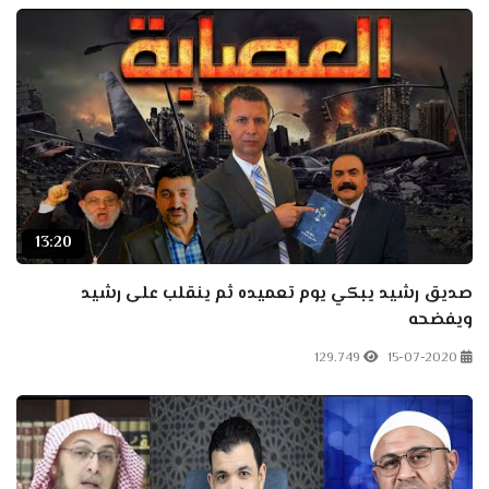
13:20
صديق رشيد يبكي يوم تعميده ثم ينقلب على رشيد
ويفضحه
129.749
15-07-2020