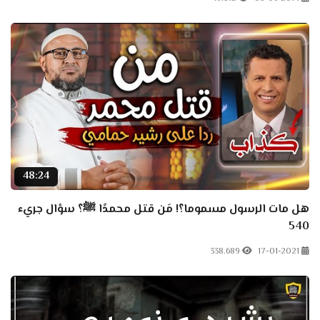
48:24
هل مات الرسول مسموما؟! مَن قتل محمدًا ﷺ؟ سؤال جريء
540
338.689
17-01-2021