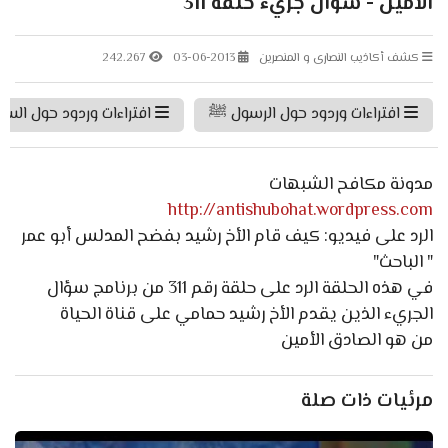
الأمين - سؤال جريء حلقة 311
كشف أكاذيب النصارى و المنصرين
03-06-2013
242.267
افتراءات وردود حول الرسول ﷺ
افتراءات وردود حول السنة
مدونة مكافح الشبهات
http://antishubohat.wordpress.com
الرد على فيديو: كيف قام الأخ رشيد بفضح المدلس أبو عمر
" الباحث"
في هذه الحلقة الرد على حلقة رقم 311 من برنامج سؤال
الجريء الذين يقدم الأخ رشيد حمامي على قناة الحياة
من هو الصادق الأمين
مرئيات ذات صلة