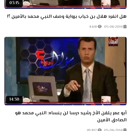
03:15
هل انفرد هلال بن خباب برواية وصف النبي محمد بالأمين ؟!
4.641
05-06-2014
14:30
أبو عمر يلقن الأخ رشيد درسا لن ينساه: النبي محمد هو
الصادق الأمين
49.812
05-06-2014