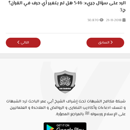
الرد على سؤال جريء: 546 هل لم يتغير أي حرف في القرآن؟
ج3
30.870
21-11-2018
المقال التالي: الرد على سؤال جريء 
المقال السابق: القمص زكريا بطرس: كيف أدخل الرسول رجلا بينه وبين قمي
السابق
التالي
شبكة مكافح الشبهات تحت إشراف الشيخ أبي عمر الباحث ترد الشبهات
و تنسف ادعاءات وأكاذيب النصارى و الروافض و الملاحدة و العلمانيين
على الإسلام ورسوله ﷺ بالمراجع المصوّرة.