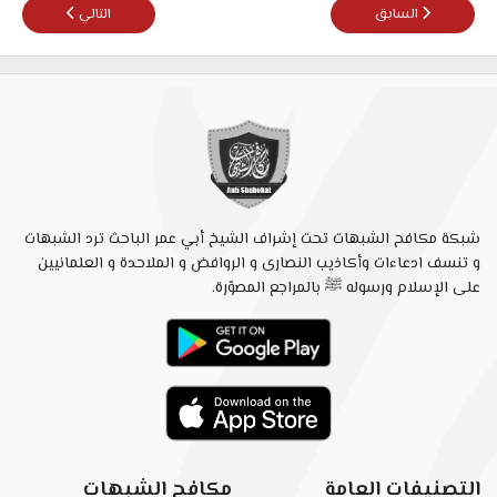
المقال السابق: خطير جدا: القمص زكريا بطرس -الإعصار المدمر. رووووووعةا
المقال التالي: الرد ع
السابق
التالي
شبكة مكافح الشبهات تحت إشراف الشيخ أبي عمر الباحث ترد الشبهات
و تنسف ادعاءات وأكاذيب النصارى و الروافض و الملاحدة و العلمانيين
على الإسلام ورسوله ﷺ بالمراجع المصوّرة.
التصنيفات العامة
مكافح الشبهات