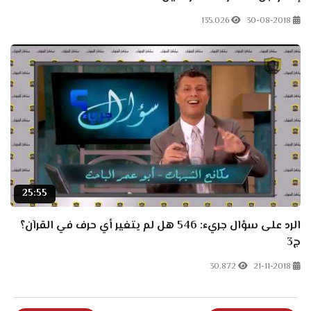
135.026
30-08-2018
25:55
الرد على سؤال جريء: 546 هل لم يتغير أي حرف في القرآن؟
ج3
30.872
21-11-2018