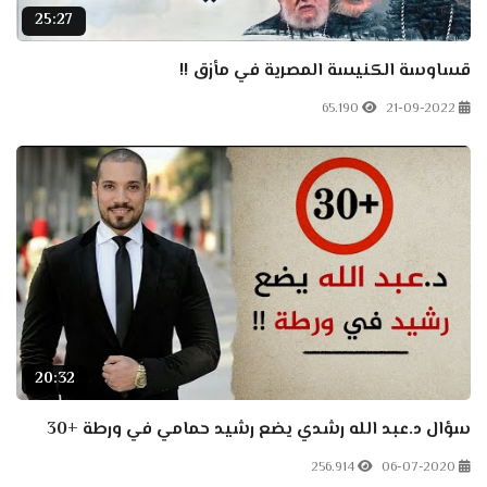
25:27
قساوسة الكنيسة المصرية في مأزق !!
65.190
21-09-2022
20:32
سؤال د.عبد الله رشدي يضع رشيد حمامي في ورطة +30
256.914
06-07-2020