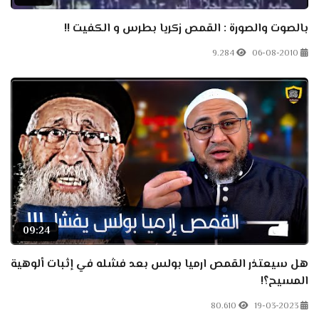
بالصوت والصورة : القمص زكريا بطرس و الكفيت !!
9.284
06-08-2010
09:24
هل سيعتذر القمص ارميا بولس بعد فشله في إثبات ألوهية
المسيح؟!
80.610
19-03-2023