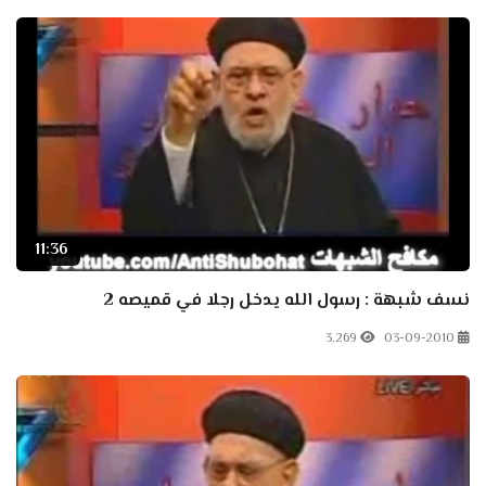
11:36
نسف شبهة : رسول الله يدخل رجلا في قميصه 2
3.269
03-09-2010