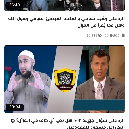
25:40
الرد على رشيد حمامي والملحد المبتدئ: فتوفي رسول الله
وهن مما يُقرأ من القرآن
85.285
03-11-2021
29:04
الرد على سؤال جريء: 546 هل تغير أي حرف في القرآن؟ ج1
إنكار ابن مسعود للمعوذتين