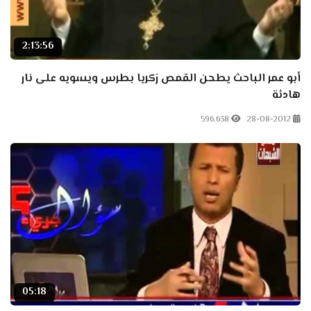
2:13:56
أبو عمر الباحث يطحن القمص زكريا بطرس ويسويه على نار
هادئة
596.638
28-08-2012
05:18