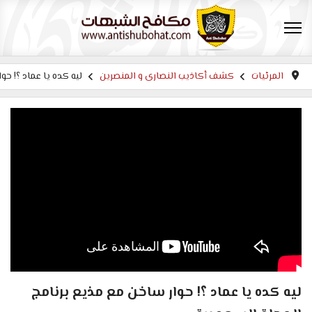
المرئيات
كشف أكاذيب النصارى و المنصرين
ليه كده يا عماد ؟! حو
ليه كده يا عماد ؟! حوار ساخن مع مذيع برنامج