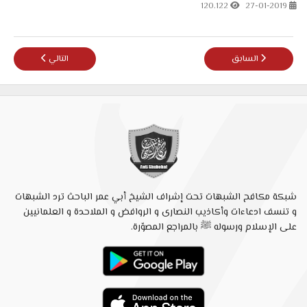
120.122
27-01-2019
المقال السابق: قساوسة الكنيسة المصرية في مأزق !!
المقال التالي: موع
السابق
التالي
شبكة مكافح الشبهات تحت إشراف الشيخ أبي عمر الباحث ترد الشبهات
و تنسف ادعاءات وأكاذيب النصارى و الروافض و الملاحدة و العلمانيين
على الإسلام ورسوله ﷺ بالمراجع المصوّرة.