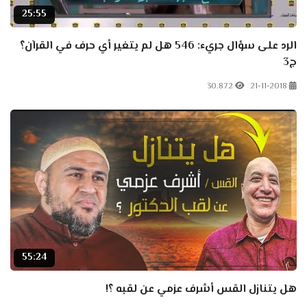
25:55
الرد على سؤال جريء: 546 هل لم يتغير أي حرف في القرآن؟
ج3
30.872
21-11-2018
55:24
هل يتنازل القس أشرف عزمي عن لقبه ؟!