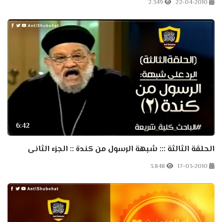
2.349
22-04-2010
6:42
الحلقة الثالثة ::: شبهة الرسول من كندة :: الجزء الثانى
3.848
17-03-2010