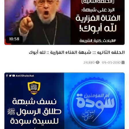
10:58
الحلقه الثانيه ::: شبهة الفتاه الفزارية :: لله أبوك
24.880
09-03-2010