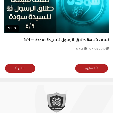
9:08
نسف شبهة طلاق الرسول للسيدة سودة ::: 2/4
5.712
07-05-2010
المقال السابق: شبهة نزول الوحى والرسول فى ثوب إمرأة لزكريا بطرس 2
المقال التالي: الحلق
السابق
التالي