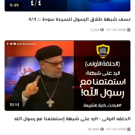
9:49
نسف شبهة طلاق الرسول للسيدة سودة ::: 4/4
3.264
07-05-2010
10:14
الحلقه الاولى - الرد على شبهة إستمتعنا مع رسول الله
30.860
07-03-2010