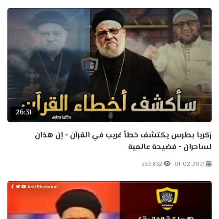
26:31
زكريا بطرس يكتشف خطأ غريب في القرآن - إن هذان
لساحران - فضيحة عالمية
550.832
01-02-2021