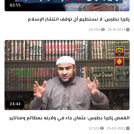
02:55
زكريا بطرس: لا نستطيع أن نوقف انتشار الإسلام
24.705
29-11-2024
24:44
القمص زكريا بطرس: عثمان جاء في ولايته بمظالم ومناكير
12.523
23-02-2012