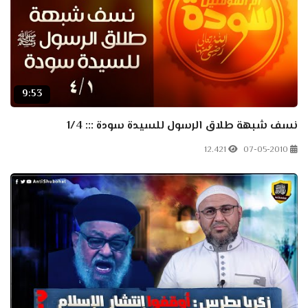
9:53
نسف شبهة طلاق الرسول للسيدة سودة ::: 1/4
12.421
07-05-2010