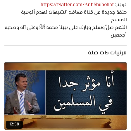
تويتر:
https://twitter.com/AntiShubohat
حلقة جديدة من قناة مكافح الشبهات لهدم ألوهية
المسيح
اللهم صلَّ وسلم وبارك على نبينا محمد ﷺ وعلى آله وصحبه
أجمعين
مرئيات ذات صلة
12:59