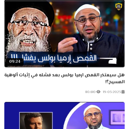
09:24
هل سيعتذر القمص ارميا بولس بعد فشله في إثبات ألوهية
المسيح؟!
80.610
19-03-2023