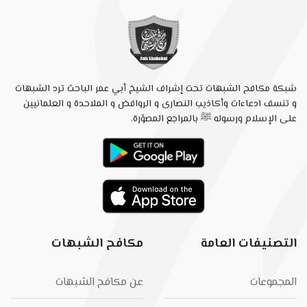
شبكة مكافح الشبهات تحت إشراف الشيخ أبي عمر الباحث ترد الشبهات
و تنسف ادعاءات وأكاذيب النصارى و الروافض و الملاحدة و العلمانيين
على الإسلام ورسوله ﷺ بالمراجع المصوّرة.
التصنيفات العامة
مكافح الشبهات
المجموعات
عن مكافح الشبهات