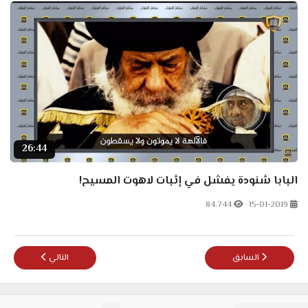
26:44
البابا شنودة يفشل في إثبات لاهوت المسيح!
84.744
15-01-2019
المقال السابق: رشيد يفشل في إثبات ألوهية المسيح - ابن الإنسان هو رب
المقال التالي: مفاج
السابق
التالي