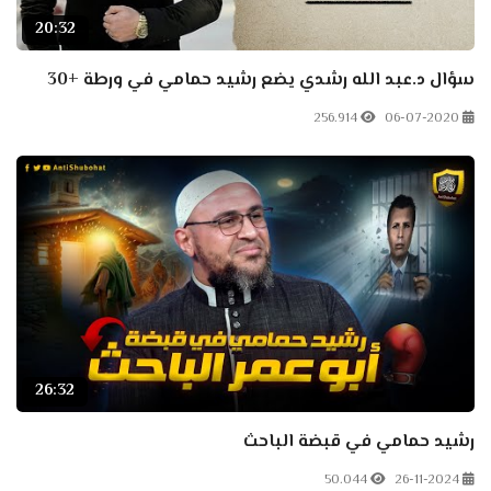
20:32
سؤال د.عبد الله رشدي يضع رشيد حمامي في ورطة +30
256.914
06-07-2020
26:32
رشيد حمامي في قبضة الباحث
50.044
26-11-2024