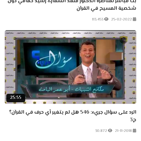
بث مباشر لمناظرة الدكتور منقذ السقار& رشيد حمامي حول
شخصية المسيح في القرآن
113.453
25-02-2022
25:55
الرد على سؤال جريء: 546 هل لم يتغير أي حرف في القرآن؟
ج3
30.872
21-11-2018