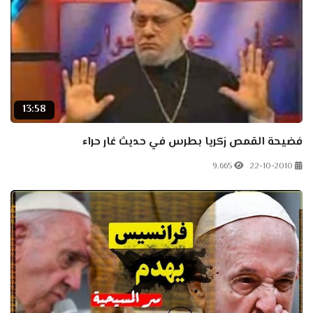
13:58
فضيحة القمص زكريا بطرس في حديث غار حراء
9.665
22-10-2010