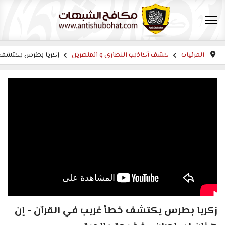
المرئيات
كشف أكاذيب النصارى و المنصرين
زكريا بطرس يكتشف خط
زكريا بطرس يكتشف خطأ غريب في القرآن - إن