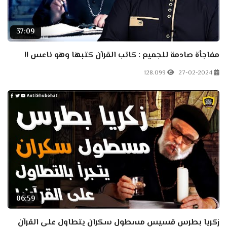
37:09
مفاجأة صادمة للجميع : كاتب القرآن كتبها وهو ناعس !!
128.099
27-02-2024
06:59
زكريا بطرس قسيس مسطول سكران يتطاول على القرآن