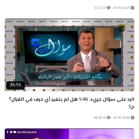
52.227
14-11-2021
25:55
الرد على سؤال جريء: 546 هل لم يتغير أي حرف في القرآن؟
ج3
30.872
21-11-2018