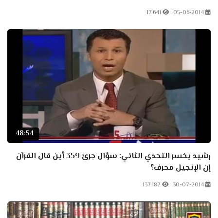
17.641
05-06-2014
48:54
رشيد يخسر التحدي الثاني: سؤال جرئ 359 أين قال القرآن
إن الإنجيل محرف؟
137.187
30-07-2014