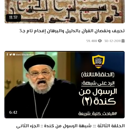
11:37
تحريف ونقصان القرآن بالدليل والبرهان إفحام تام جـ3
59.488
30-12-2011
6:42
الحلقة الثالثة ::: شبهة الرسول من كندة :: الجزء الثانى