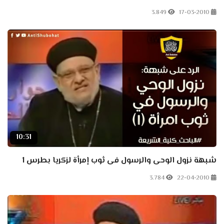
3.849
17-03-2010
10:31
شبهة نزول الوحى والرسول فى ثوب إمرأة لزكريا بطرس 1
3.784
22-04-2010