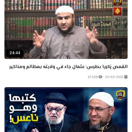
24:44
القمص زكريا بطرس: عثمان جاء في ولايته بمظالم ومناكير
12.526
23-02-2012