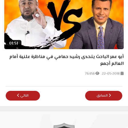
01:51
أبو عمر الباحث يتحدى رشيد حمامي في مناظرة علنية أمام
العالم أجمع
76.656
22-05-2018
المقال السابق: القمص زكريا بطرس طلع ملحد !!
المقال التالي: هل 
السابق
التالي