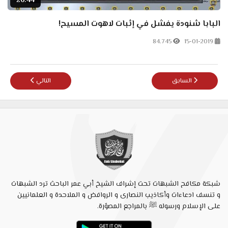
26:44
البابا شنودة يفشل في إثبات لاهوت المسيح!
84.745
15-01-2019
المقال السابق: مَنْ كتب الرسالة إلى العبرانيين ؟ أبو عمر الباحث - مكافح ال
المقال التالي: لا 
السابق
التالي
شبكة مكافح الشبهات تحت إشراف الشيخ أبي عمر الباحث ترد الشبهات
و تنسف ادعاءات وأكاذيب النصارى و الروافض و الملاحدة و العلمانيين
على الإسلام ورسوله ﷺ بالمراجع المصوّرة.