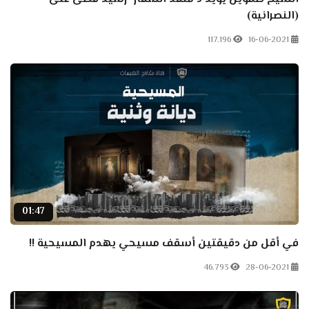
(النصرانية)
117.196
16-06-2021
01:47
في أقل من دقيقتين أسقف مسيحي يهدم المسيحية !!
46.793
28-06-2021