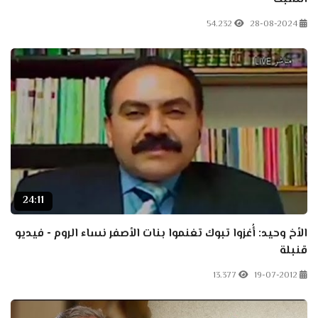
54.232
28-08-2024
24:11
الأخ وحيد: أُغزوا تبوك تغنموا بنات الأصفر نساء الروم - فيديو
قنبلة
13.377
19-07-2012