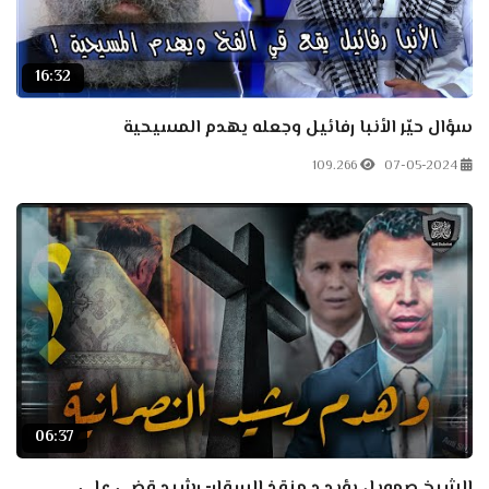
16:32
سؤال حيّر الأنبا رفائيل وجعله يهدم المسيحية
109.266
07-05-2024
06:37
الشيخ صمويل يؤيد د منقذ السقار- رشيد قضى على