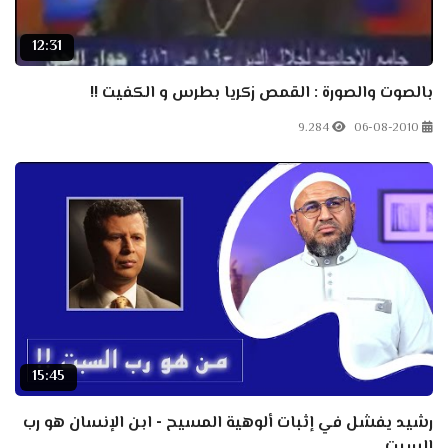
12:31
بالصوت والصورة : القمص زكريا بطرس و الكفيت !!
9.284
06-08-2010
15:45
رشيد يفشل في إثبات ألوهية المسيح - ابن الإنسان هو رب
السبت