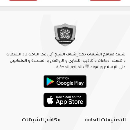
شبكة مكافح الشبهات تحت إشراف الشيخ أبي عمر الباحث ترد الشبهات
و تنسف ادعاءات وأكاذيب النصارى و الروافض و الملاحدة و العلمانيين
على الإسلام ورسوله ﷺ بالمراجع المصوّرة.
التصنيفات العامة
مكافح الشبهات