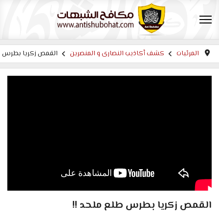
المرئيات
كشف أكاذيب النصارى و المنصرين
القمص زكريا بطرس طل
القمص زكريا بطرس طلع ملحد !!