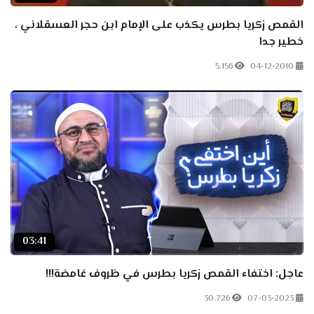
القمص زكريا بطرس يكذب على الإمام ابن حجر العسقلاني ،
خطير جدا
5.156
04-12-2010
03:41
عاجل: اختفاء القمص زكريا بطرس في ظروف غامضة!!!
30.726
07-03-2023