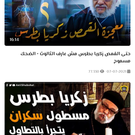
16:14
حتى القمص زكريا بطرس مش عارف الثالوث - الضحك
مسموح
77.330
07-07-2021