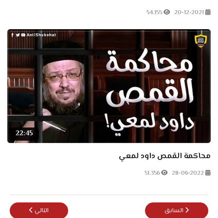
54.155
20-12-2021
22:45
محاكمة القمص داود لمعي
51.356
28-06-2022
المقال السابق: الغشيمة - ماغي خزام
المقال التالي: خطير 
السابق
التالي