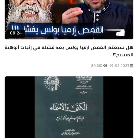
09:24
هل سيعتذر القمص ارميا بولس بعد فشله في إثبات ألوهية
المسيح؟!
80.610
19-03-2023