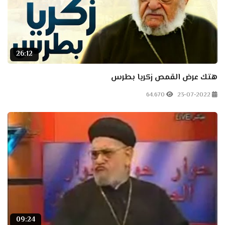
26:12
هتك عرض القمص زكريا بطرس
64.670
23-07-2022
09:24