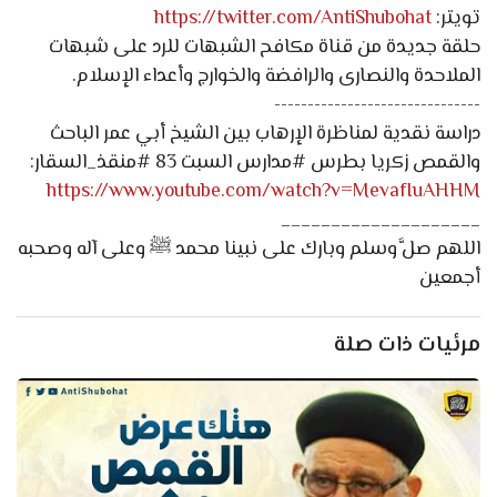
تويتر:
https://twitter.com/AntiShubohat
حلقة جديدة من قناة مكافح الشبهات للرد على شبهات
الملاحدة والنصارى والرافضة والخوارج وأعداء الإسلام.
-------------------------------
دراسة نقدية لمناظرة الإرهاب بين الشيخ أبي عمر الباحث
والقمص زكريا بطرس #مدارس السبت 83 #منقذ_السقار:
https://www.youtube.com/watch?v=MevafIuAHHM
____________________
اللهم صلَّ وسلم وبارك على نبينا محمد ﷺ وعلى آله وصحبه
أجمعين
مرئيات ذات صلة