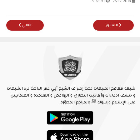
396.530
23-12-2018
المقال السابق: مباشرة الزوجة في فترة الحيض
المقال التالي: حكاي
السابق
التالي
شبكة مكافح الشبهات تحت إشراف الشيخ أبي عمر الباحث ترد الشبهات
و تنسف ادعاءات وأكاذيب النصارى و الروافض و الملاحدة و العلمانيين
على الإسلام ورسوله ﷺ بالمراجع المصوّرة.