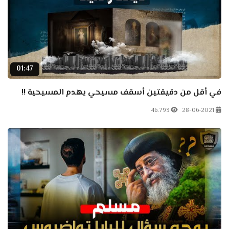
01:47
في أقل من دقيقتين أسقف مسيحي يهدم المسيحية !!
46.793
28-06-2021