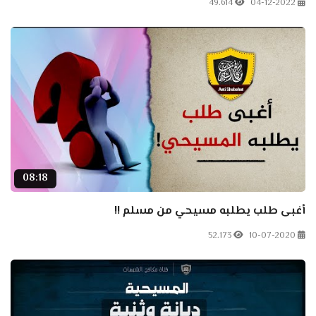
49.614
04-12-2022
08:18
أغبى طلب يطلبه مسيحي من مسلم !!
52.173
10-07-2020