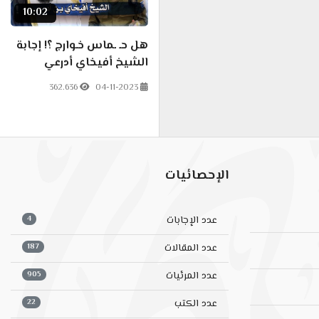
10:02
هل حـ ـماس خـوارج ؟! إجابة
الشيخ أفيخاي أدرعي
362.636
04-11-2023
الإحصائيات
4
عدد الإجابات
187
عدد المقالات
905
عدد المرئيات
22
عدد الكتب