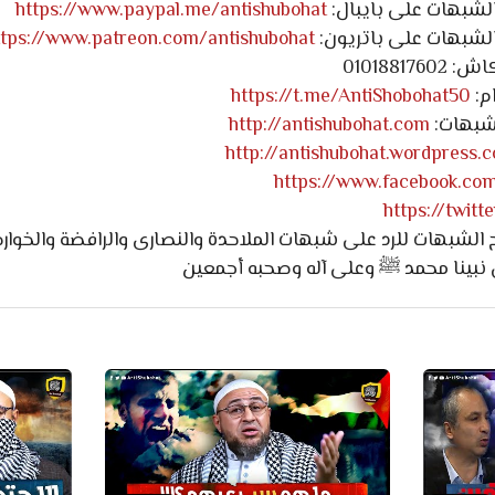
لشبهات على بايبال:
https://www.paypal.me/antishubohat
لشبهات على باتريون:
ttps://www.patreon.com/antishubohat
0101881
م:
https://t.me/AntiShobohat50
لشبهات:
http://antishubohat.com
http://antishubohat.wordpress.
https://www.facebook.co
https://twit
لشبهات للرد على شبهات الملاحدة والنصارى والرافضة والخوارج 
 نبينا محمد ﷺ وعلى آله وصحبه أجمعين