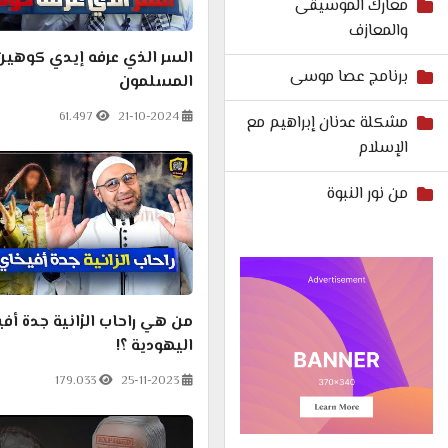
معارك الموسيقى
والمعازف
السر الذي عرفه إيدي كوهي
برنامج عصا موسى
المسلمون
61.497
21-10-2024
مشكلة عدنان إبراهيم مع
الإسلام
من نور النبوة
من هي راحاب الرْانية جدة أف
اليهودية ؟!
179.033
25-11-2023