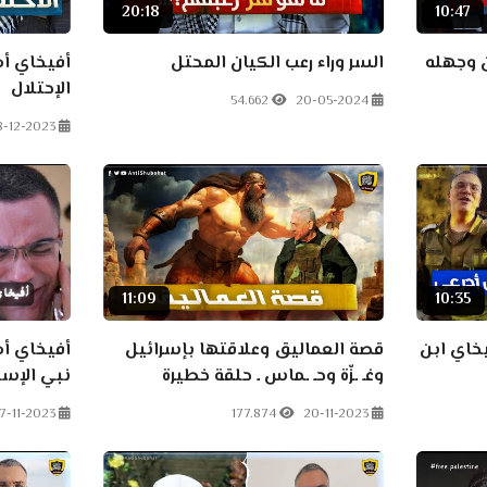
20:18
10:47
ن وجهله
السر وراء رعب الكيان المحتل
أفيخاي أ
الإحتلال
54.662
20-05-2024
8-12-2023
11:09
10:35
يخاي ابن
قصة العماليق وعلاقتها بإسرائيل
أفيخاي أ
وغـ ـزّة وحـ ـماس ـ حلقة خطيرة
نبي الإس
17-11-2023
177.874
20-11-2023