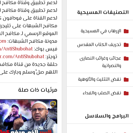
لدعم تطبيق وقناة مكافح ا
لدعم تطبيق وقناة مكافح ا
التصنيفات المسيحية
لدعم القناة على فودافون كاش: 7602
مكافح الشبهات على تليجرا
الإرهاب في المسيحية
الموقع الرسمي لـ مكافح ا
مدونة مكافح الشبهات:
com
تحريف الكتاب المقدس
فيس بوك:
m/AntiShubohat
تويتر:
ter.com/AntiShubohat
عجائب وغرائب النصارى
حلقة جديدة من قناة مكافح ا
والنصرانية
اللهم صلَّ وسلم وبارك على
نقض التثليث والألوهية
مرئيات ذات صلة
نقض الصلب والفداء
البرامج والسلاسل