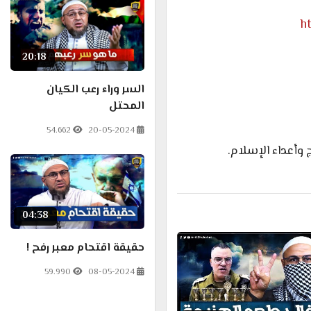
h
20:18
السر وراء رعب الكيان
المحتل
54.662
20-05-2024
وأعداء الإسلام.
04:38
حقيقة اقتحام معبر رفح !
59.990
08-05-2024