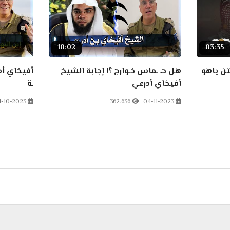
10:02
03:35
تن ياهو
هل حـ ـماس خـوارج ؟! إجابة الشيخ
أفيخاي أدر
أفيخاي أدرعي
ـة
1-10-2023
362.636
04-11-2023
ي يعلّم المسلمين وصية نبي الإسلام ﷺ