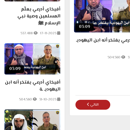
أفيخاي أدرعي يعلّم
المسلمين وصية نبي
الإسلام ﷺ
03:09
537.488
17-11-2023
عي يفتخر أنه ابن اليهوديـ
504.560
3
03:09
أفيخاي أدرعي يفتخر أنه ابن
اليهوديـ ـة
504.560
31-10-2023
المقال التالي: أبو عبيدة يُطيح بمستقبل نتن ياهو ؟!
التالي