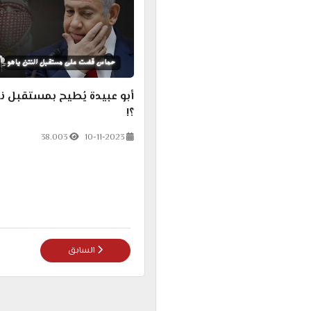
أبو عبيدة يُطيح بمستقبل ن
؟!
38.003
10-11-2023
المقال السابق: أفيخاي أدرع
السابق