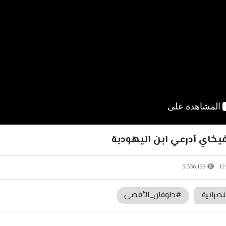
أفيخاي أدرعي ابن اليهودية
3.336.139
12
نصرانية
#طوفان_الأقصى