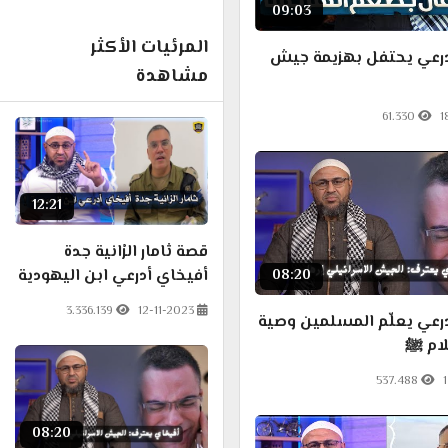
09:03
المرئيات الأكثر
درعي يحتفل بهزيمة جيش
مشاهدة
61.330
1
12:21
قصة ثامار الرْانية جدة
أفيخاي أدرعي ابن اليهودية
08:20
3.336.139
12-11-2023
درعي يعلّم المسلمين وصية
لام ﷺ
537.488
08:20