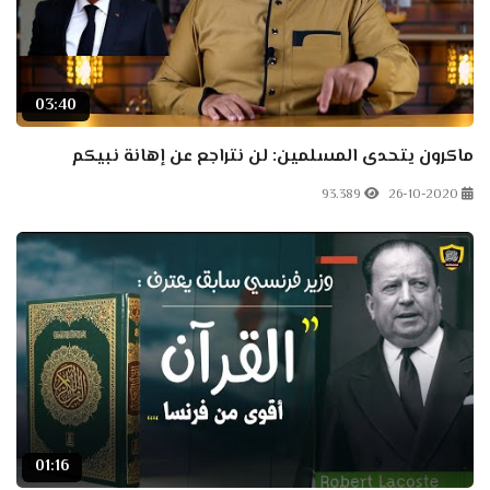
03:40
ماكرون يتحدى المسلمين: لن نتراجع عن إهانة نبيكم
93.389
26-10-2020
01:16