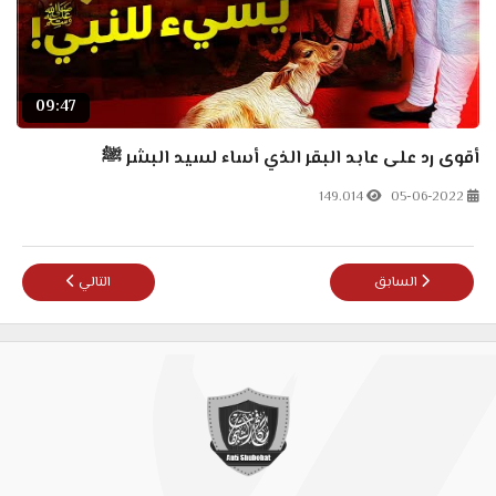
09:47
أقوى رد على عابد البقر الذي أساء لسيد البشر ﷺ
149.014
05-06-2022
المقال السابق: هيا بنا نربّي ماكرون! لماذا يجب مقاطعة المنتجات الفرنسية؟!
المقال التالي: الرد
السابق
التالي