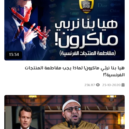
13:34
هيا بنا نربّي ماكرون! لماذا يجب مقاطعة المنتجات
الفرنسية؟!
236.117
23-10-2020