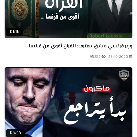
01:16
وزير فرنسي سابق يعترف: القرآن أقوى من فرنسا
95.359
28-10-2020
05:45