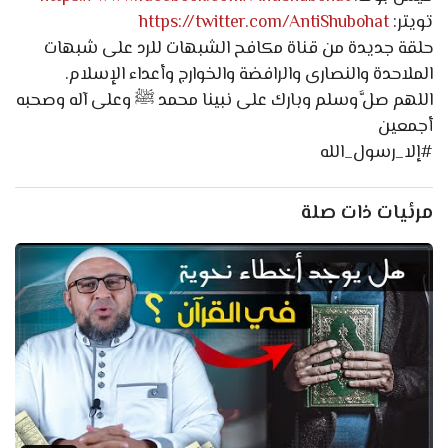
تويتر:
https://twitter.com/AntiShubohat
حلقة جديدة من قناة مكافح الشبهات للرد على شبهات
الملاحدة والنصارى والرافضة والخوارج وأعداء الإسلام.
اللهم صلَّ وسلم وبارك على نبينا محمد ﷺ وعلى آله وصحبه
أجمعين
#إلا_رسول_الله
مرئيات ذات صلة