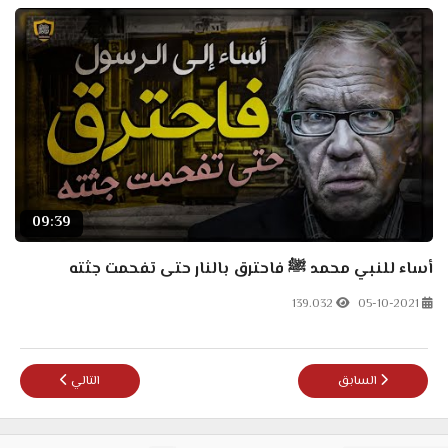
09:39
أساء للنبي محمد ﷺ فاحترق بالنار حتى تفحمت جثته
139.032
05-10-2021
المقال السابق: مواطن ياباني يتحول إلى كلب !! هل نحن في آخر الزمان ؟!
المقال التالي: أساء
السابق
التالي