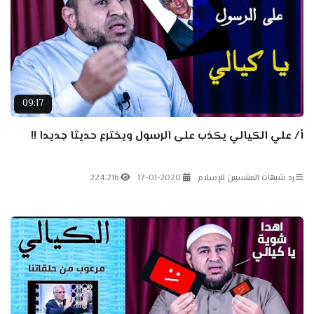
09:17
أ/ علي الكيالي يكذب على الرسول ويخترع حديثا جديدا !!
رد شبهات المنتسبين للإسلام
17-01-2020
224.216