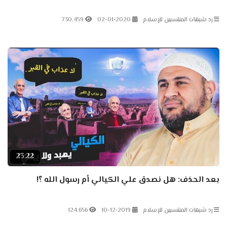
رد شبهات المنتسبين للإسلام
02-01-2020
730.459
23:22
بعد الحذف: هل نصدق علي الكيالي أم رسول الله ؟!
رد شبهات المنتسبين للإسلام
10-12-2019
124.656