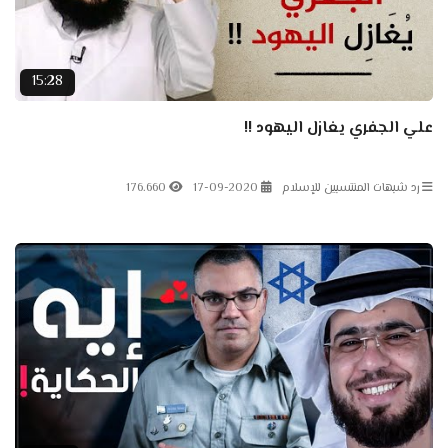
15:28
علي الجفري يغازل اليهود !!
رد شبهات المنتسبين للإسلام
17-09-2020
176.660