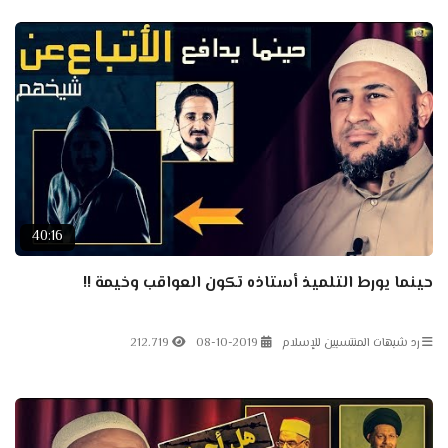
40:16
حينما يورط التلميذ أستاذه تكون العواقب وخيمة !!
رد شبهات المنتسبين للإسلام
08-10-2019
212.719