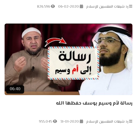
رد شبهات المنتسبين للإسلام
06-02-2020
826.596
06:40
رسالة لأم وسيم يوسف حفظها الله
رد شبهات المنتسبين للإسلام
31-01-2020
955.045