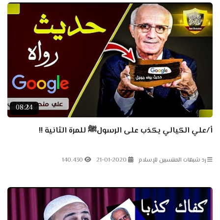
08:24
أ/علي الكيالي يكذب على الرسولﷺ للمرة الثانية !!
رد شبهات المنتسبين للإسلام
21-01-2020
140.430