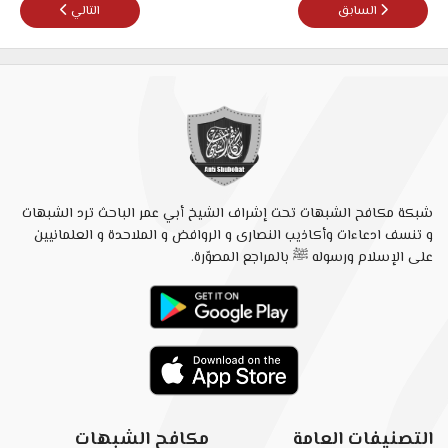
المقال السابق: هل أحرق عمر بن الخطاب الأحاديث النبوية؟!
المقال التالي: قصة
السابق
التالي
شبكة مكافح الشبهات تحت إشراف الشيخ أبي عمر الباحث ترد الشبهات
و تنسف ادعاءات وأكاذيب النصارى و الروافض و الملاحدة و العلمانيين
على الإسلام ورسوله ﷺ بالمراجع المصوّرة.
التصنيفات العامة
مكافح الشبهات