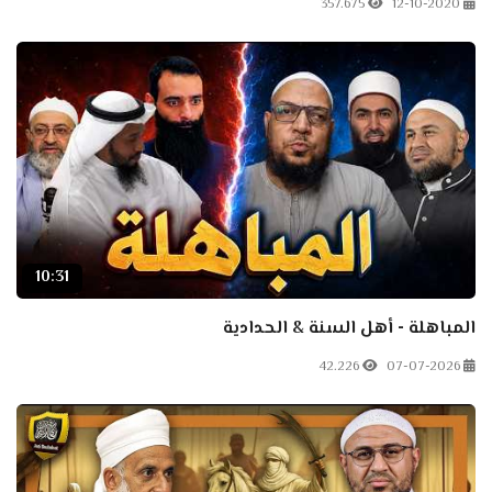
357.675
12-10-2020
10:31
المباهلة - أهل السنة & الحدادية
42.226
07-07-2026