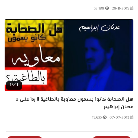
32.188
28-11-2015
15:11
هل الصحابة كانوا يسمون معاوية بالطاغية !! ردا على د
عدنان إبراهيم
15.635
07-07-2013