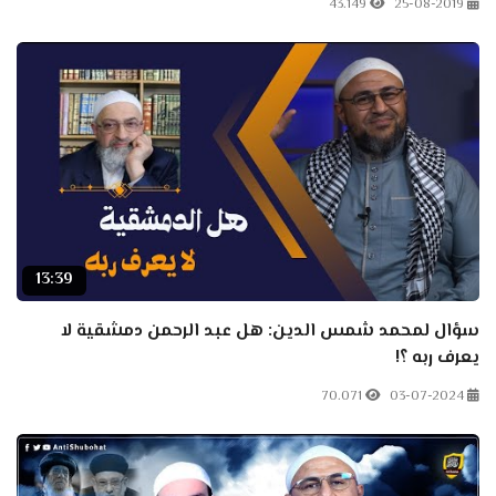
43.149
25-08-2019
13:39
سؤال لمحمد شمس الدين: هل عبد الرحمن دمشقية لا
يعرف ربه ؟!
70.071
03-07-2024