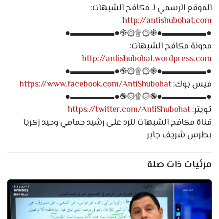
الموقع الرسمي لـ مكافح الشبهات:
http://antishubohat.com
●▬▬▬▬▬●֎۞۩۞֎●▬▬▬▬▬●
مدونة مكافح الشبهات:
http://antishubohat.wordpress.com
●▬▬▬▬▬●֎۞۩۞֎●▬▬▬▬▬●
فيس بوك:
https://www.facebook.com/AntiShubohat
●▬▬▬▬▬●֎۞۩۞֎●▬▬▬▬▬●
تويتر:
https://twitter.com/AntiShubohat
قناة مكافح الشبهات للرد على رشيد حمامي وحيد زكريا
بطرس شريف جابر
مرئيات ذات صلة