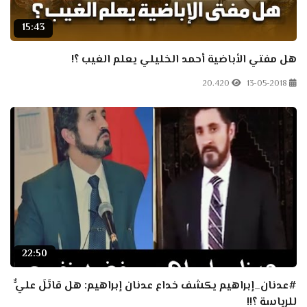
15:43
هل مفتي الأباضية أحمد الخليلي يعلم الغيب ؟!
20.420
13-05-2018
22:50
#عدنان_إبراهيم يكشف خداع عدنان إبراهيم: هل قاتَلَ عليٌّ
للرياسة ؟!!