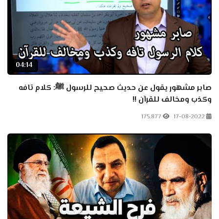
04:14
صابر مشهور يقول عن حديث صحيح للرسول ﷺ: كلام تافه
وكذب ومخالف للقرآن !!
175.877
17-08-2022