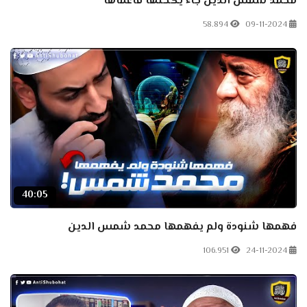
محمد شمس الدين جاء يكحلها فأعماها
58.894
09-11-2024
40:05
فهمها شنودة ولم يفهمها محمد شمس الدين
106.951
24-11-2024