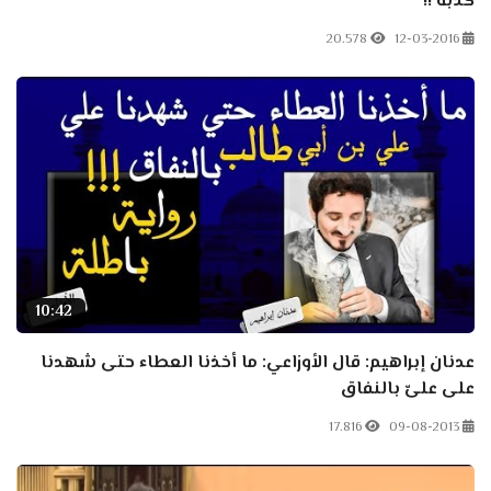
كذبه !!
20.578
12-03-2016
10:42
عدنان إبراهيم: قال الأوزاعي: ما أخذنا العطاء حتى شهدنا
على علىّ بالنفاق
17.816
09-08-2013