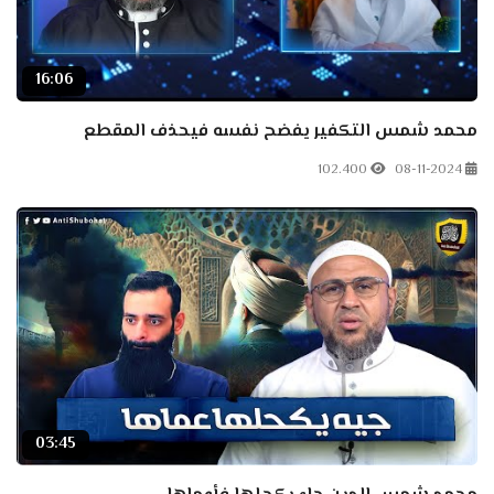
16:06
محمد شمس التكفير يفضح نفسه فيحذف المقطع
102.400
08-11-2024
03:45