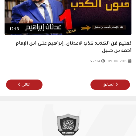
12:16
تعليم فن الكذب: كذب #عدنان_إبراهيم على ابن الإمام
أحمد بن حنبل
35.634
09-08-2015
المقال السابق: د.دمشقية طعن في ابن العطار والذهبي، وهذه هي النتيجة
المقال التالي: القض
السابق
التالي