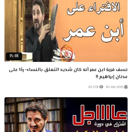
15:18
نسف فرية ابن عمر أنه كان شديد التعلق بالنساء- ردًا على
عدنان إبراهيم !!
20.178
10-06-2015