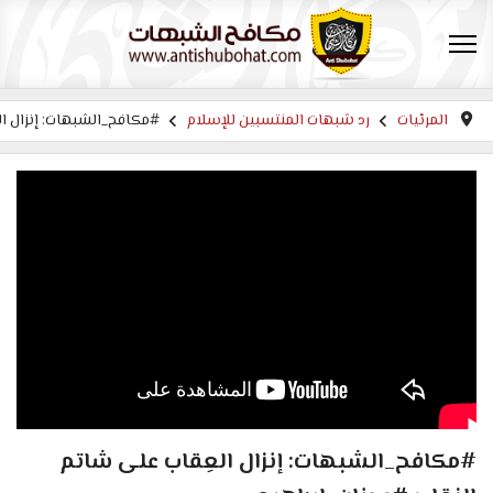
المرئيات
رد شبهات المنتسبين للإسلام
#مكافح_الشبهات: إنزال ال
#مكافح_الشبهات: إنزال العِقاب على شاتم