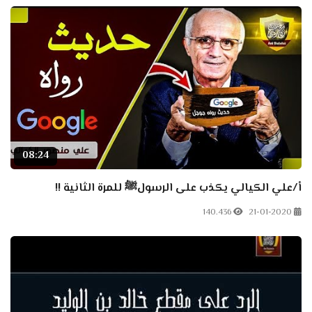
08:24
أ/علي الكيالي يكذب على الرسولﷺ للمرة الثانية !!
140.436
21-01-2020