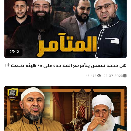
23:12
هل محمد شمس يتآمر مع الملا حدة على د/ هيثم طلعت ؟!!
48.476
26-07-2026