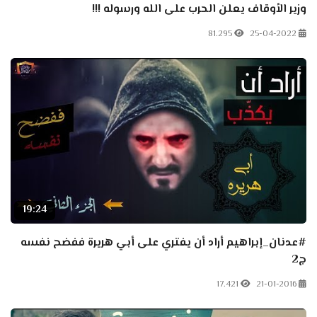
وزير الأوقاف يعلن الحرب على الله ورسوله !!!
81.295
25-04-2022
19:24
#عدنان_إبراهيم أراد أن يفتري على أبي هريرة ففضح نفسه
ج2
17.421
21-01-2016