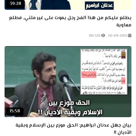
39:28
يطلع عليكم من هذا الفج رجل يموت على غير ملتي, فطلع
معاوية
110.535
20-09-2013
15:58
بيان جهل عدنان ابراهيم: الحق موزع بين الإسلام وبقية
الأديان !!