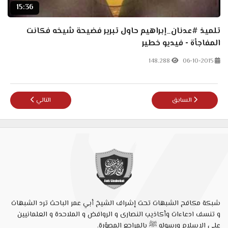
15:36
تلميذ #عدنان_إبراهيم حاول تبرير فضيحة شيخه فكانت
المفاجأة - فيديو خطير
148.288
06-10-2015
المقال السابق: #عدنان_إبراهيم: هل هذه هي الأخلاق يا أمة محمد ؟!
المقال التالي: الرد 
السابق
التالي
شبكة مكافح الشبهات تحت إشراف الشيخ أبي عمر الباحث ترد الشبهات
و تنسف ادعاءات وأكاذيب النصارى و الروافض و الملاحدة و العلمانيين
على الإسلام ورسوله ﷺ بالمراجع المصوّرة.