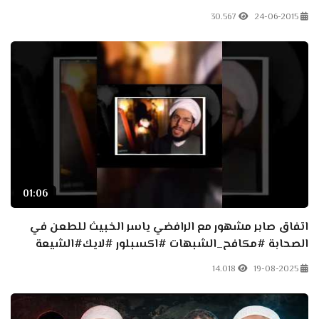
30.567
24-06-2015
01:06
اتفاق صابر مشهور مع الرافضي ياسر الخبيث للطعن في
الصحابة #مكافح_الشبهات #اكسبلور #لايك#الشيعة
14.018
19-08-2025