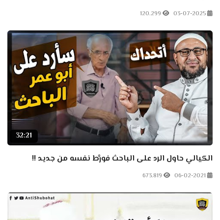
120.299
03-07-2025
32:21
الكيالي حاول الرد على الباحث فورَّط نفسه من جديد !!
673.819
06-02-2021