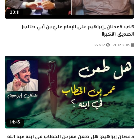
20:11
كذب #عدنان_إبراهيم على الإمام عليّ بن أبي طالب|
الصديق الأكبر!!
33.692
21-12-2015
14:45
د.عدنان إبراهيم: هل طعن عمر بن الخطاب في ابنه عبد الله