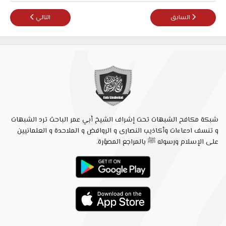
المقال السابق: محمد شمس ، كلمة السر الكذب مستمر ...
المقال التالي: ال
السابق
التالي
شبكة مكافح الشبهات تحت إشراف الشيخ أبي عمر الباحث ترد الشبهات
و تنسف ادعاءات وأكاذيب النصارى و الروافض و الملاحدة و العلمانيين
على الإسلام ورسوله ﷺ بالمراجع المصوّرة.