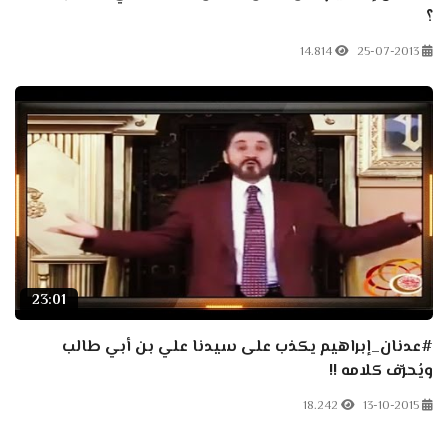
؟
14.814
25-07-2013
23:01
#عدنان_إبراهيم يكذب على سيدنا علي بن أبي طالب
ويُحرِّف كلامه !!
18.242
13-10-2015