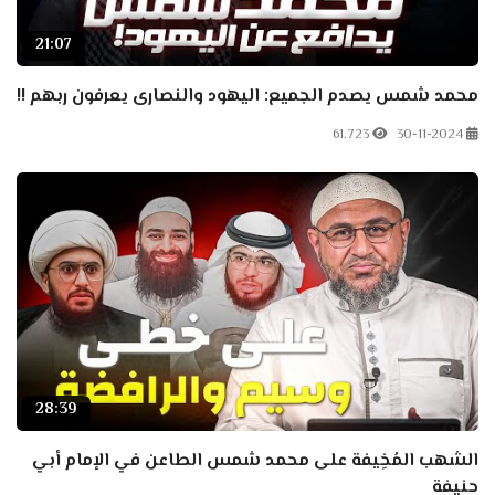
21:07
محمد شمس يصدم الجميع: اليهود والنصارى يعرفون ربهم !!
61.723
30-11-2024
28:39
الشهب المُخِيفة على محمد شمس الطاعن في الإمام أبي
حنيفة