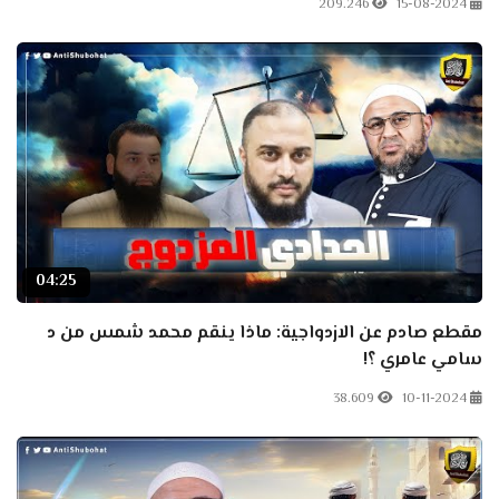
209.246
15-08-2024
04:25
مقطع صادم عن الازدواجية: ماذا ينقم محمد شمس من د
سامي عامري ؟!
38.609
10-11-2024