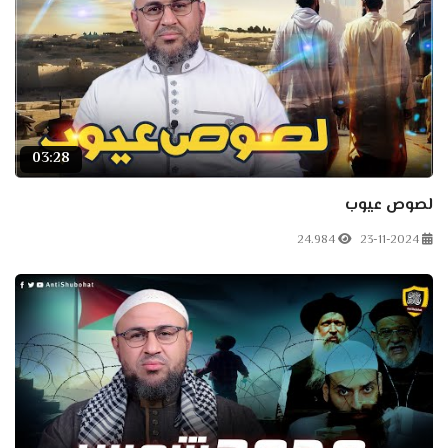
03:28
لصوص عيوب
24.984
23-11-2024