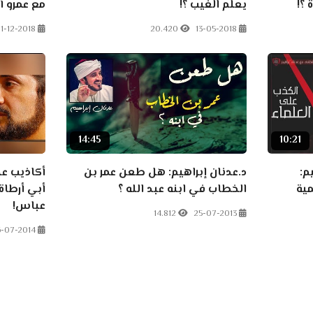
 ؟!
يعلم الغيب ؟!
مع عمرو أ
1-12-2018
20.420
13-05-2018
14:45
10:21
م:
د.عدنان إبراهيم: هل طعن عمر بن
أكاذيب عد
مية
الخطاب في ابنه عبد الله ؟
أبي أرطاة 
عباس!
14.812
25-07-2013
6-07-2014