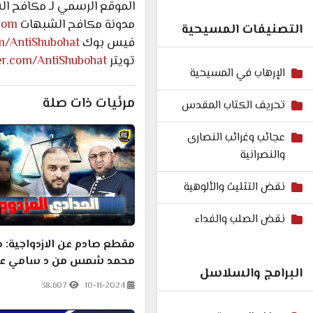
الموقع الرسمي لـ مكافح ا
مدونة مكافح الشبهات
.com
التصنيفات المسيحية
فيس بوك
m/AntiShubohat
تويتر
ter.com/AntiShubohat
الإرهاب في المسيحية
مرئيات ذات صلة
تحريف الكتاب المقدس
عجائب وغرائب النصارى
والنصرانية
نقض التثليث والألوهية
نقض الصلب والفداء
مقطع صادم عن الازدواجية: م
محمد شمس من د سامي عام
البرامج والسلاسل
38.607
10-11-2024