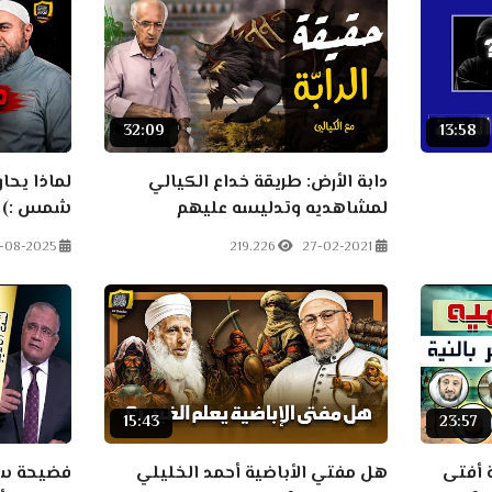
32:09
13:58
دابة الأرض: طريقة خداع الكيالي
لماذا يحا
لمشاهديه وتدليسه عليهم
شمس :)
-08-2025
219.226
27-02-2021
15:43
23:57
 أفتى
هل مفتي الأباضية أحمد الخليلي
فضيحة سعد