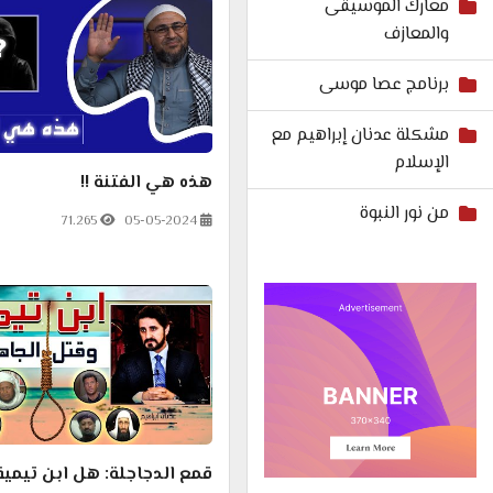
معارك الموسيقى
والمعازف
برنامج عصا موسى
مشكلة عدنان إبراهيم مع
الإسلام
هذه هي الفتنة !!
من نور النبوة
71.265
05-05-2024
قمع الدجاجلة: هل ابن تيمية