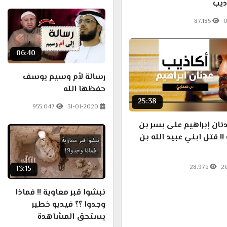
ديب
87.185
0
06:40
رسالة لأم وسيم يوسف
حفظها الله
25:38
955.047
31-01-2020
نان إبراهيم على بسر بن
!! قتل ابني عبيد الله بن
28.976
2
13:15
نبشوا قبر معاوية !! فماذا
وجدوا ؟؟ فيديو خطير
يستحق المشاهدة