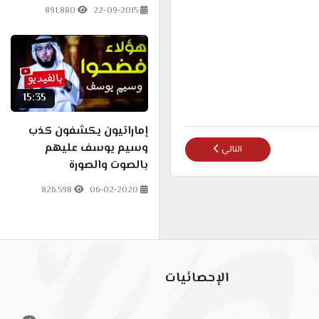
891.880
22-09-2015
15:35
إماراتيون يكشفون كذب
وسيم يوسف عليهم
المقال التالي: #مكافح_الشبهات: إنزال العِقاب على شاتم النقاب #ع
التالي
بالصوت والصورة
826.598
06-02-2020
الإحصائيات