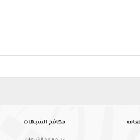
يث الجاريتين #عدنان_إبراهيم.
عامة
مكافح الشبهات
عن مكافح الشبهات