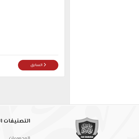
المقال السابق: معارك الموسيقى والمعازف - ج1 حد
السابق
التصنيفات ال
المجموعات