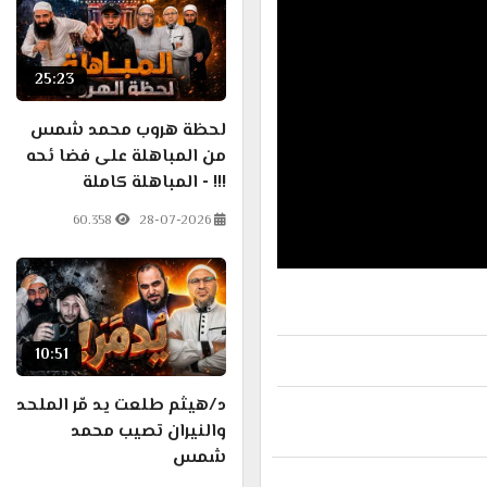
25:23
لحظة هروب محمد شمس
من المباهلة على فضا ئحه
!!! - المباهلة كاملة
60.358
28-07-2026
10:51
د/هيثم طلعت يد مّر الملحد
والنيران تصيب محمد
شمس