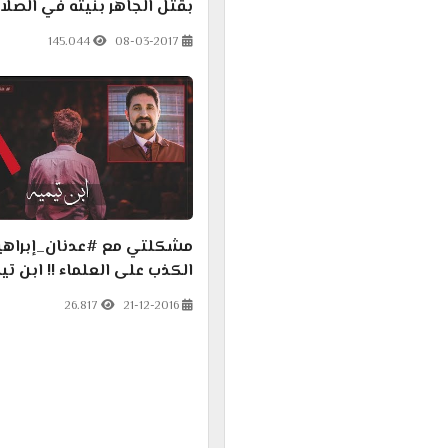
بقتل الجاهر بنيته في الصلاة
145.044
08-03-2017
مشكلتي مع #عدنان_إبراهي
الكذب على العلماء !! ابن تي
26.817
21-12-2016