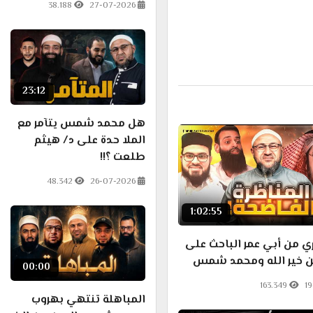
38.188
27-07-2026
23:12
هل محمد شمس يتآمر مع
الملا حدة على د/ هيثم
طلعت ؟!!
48.342
26-07-2026
1:02:55
ي من أبي عمر الباحث على
ين خير الله ومحمد شمس
00:00
163.349
1
المباهلة تنتهي بهروب