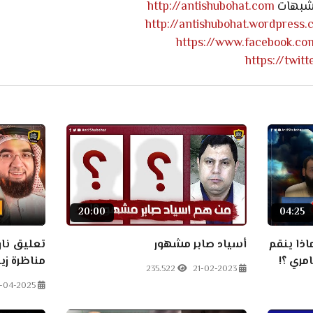
لشبهات
http://antishubohat.com
http://antishubohat.wordpress
https://www.facebook.co
https://twit
20:00
04:25
اذا ينقم
أسياد صابر مشهور
تعليق نار
ري ؟!
مناظرة ز
235.522
21-02-2023
9-04-2025