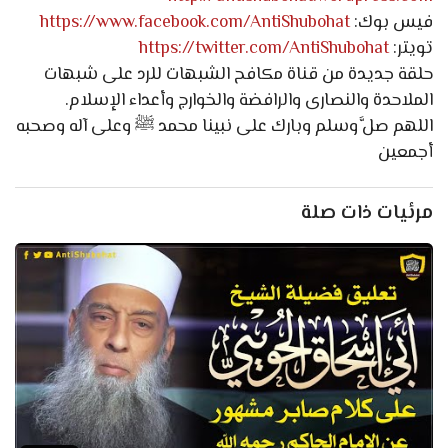
فيس بوك:
https://www.facebook.com/AntiShubohat
تويتر:
https://twitter.com/AntiShubohat
حلقة جديدة من قناة مكافح الشبهات للرد على شبهات
الملاحدة والنصارى والرافضة والخوارج وأعداء الإسلام.
اللهم صلَّ وسلم وبارك على نبينا محمد ﷺ وعلى آله وصحبه
أجمعين
مرئيات ذات صلة