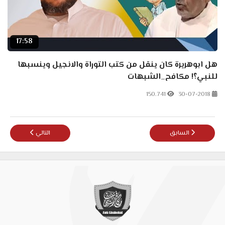
17:58
هل ابوهريرة كان ينقل من كتب التوراة والانجيل وينسبها
للنبي؟! مكافح_الشبهات
150.741
30-07-2018
المقال السابق: ماذا قال ابن تيمية عن الصوفية؟ ولماذا مدحهم?
المقال التالي: د.د
السابق
التالي