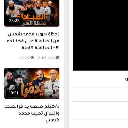
25:23
لحظة هروب محمد شمس
من المباهلة على فضا ئحه
!!! - المباهلة كاملة
60.716
28-07-2026
ة
10:51
د/هيثم طلعت يد مّر الملحد
والنيران تصيب محمد
شمس