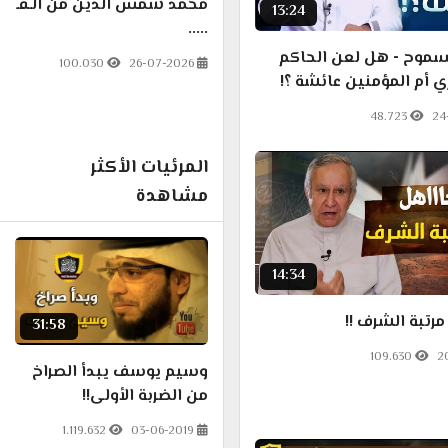
محمد شمس الدين من الـفـ
13:24
.....
موح - هل لعن الحاكم
100.030
26-07-2026
ي أم المؤمنين عائشة ؟!
48.723
24
المرئيات الأكثر
مشاهدة
14:34
رتبة الشرف !!
31:58
109.630
2
وسيم يوسف يبدأ الصراخ
من الضربة الأولى!!
1.119.632
03-06-2019