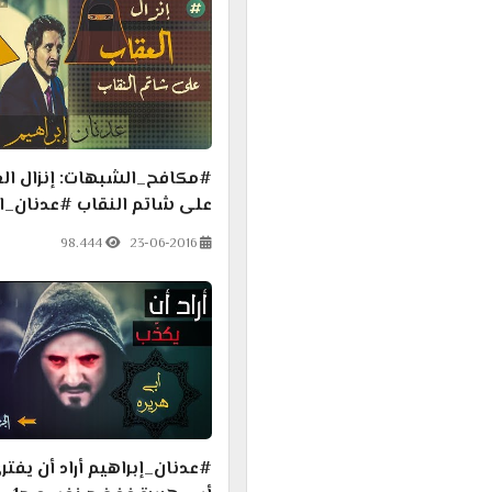
#مكافح_الشبهات: إنزال الع
على شاتم النقاب #عدنان_اب
98.444
23-06-2016
#عدنان_إبراهيم أراد أن يفت