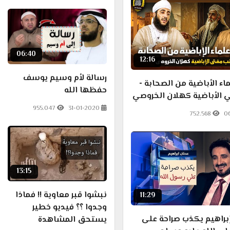
06:40
12:16
رسالة لأم وسيم يوسف
ء الأباضية من الصحابة -
حفظها الله
 الأباضية كهلان الخروصي
955.047
31-01-2020
752.568
0
13:15
نبشوا قبر معاوية !! فماذا
11:29
وجدوا ؟؟ فيديو خطير
براهيم يكذب صراحة على
يستحق المشاهدة