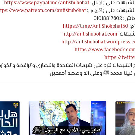
لشبهات على بايبال:
https://www.paypal.me/antishubohat
لشبهات على باتريون:
ttps://www.patreon.com/antishubohat
0101881
م:
https://t.me/AntiShobohat50
لشبهات:
http://antishubohat.com
http://antishubohat.wordpress.
https://www.facebook.co
https://twit
لشبهات للرد على شبهات الملاحدة والنصارى والرافضة والخوارج 
 نبينا محمد ﷺ وعلى آله وصحبه أجمعين