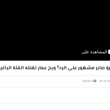
 صابر مشهور على الرد؟ ويح عمار تقتله الفئة الباغي
128.873
29-12-2