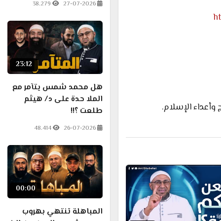
38.279
27-07-2026
h
23:12
هل محمد شمس يتآمر مع
الملا حدة على د/ هيثم
وأعداء الإسلام.
طلعت ؟!!
48.414
26-07-2026
00:00
المباهلة تنتهي بهروب