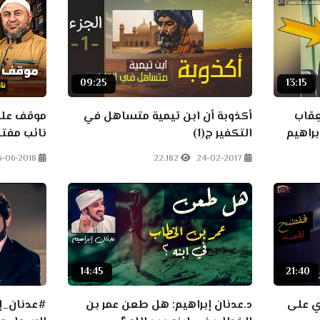
09:25
13:15
ِقاب
أكذوبة أن ابن تيمية متساهل في
موقف علما
راهيم
التكفير ج(1)
نائب مفتي
6-06-2018
22.182
24-02-2017
14:45
21:40
ري على
د.عدنان إبراهيم: هل طعن عمر بن
#عدنان_إ