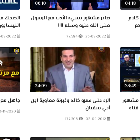
06:10
04:18
كلام
صابر مشهور يسيء الأدب مع الرسول
الضحك مس
كم
صلى الله عليه وسلم !!!!
النيسابور
-08-2022
77.584
23-08-2022
24:09
33:49
 مشهور
الرد على عمرو خالد وتبرئة معاوية ابن
جاهل مع م
قناة
أبي سفيان
0-11-2020
177.308
02-09-2012