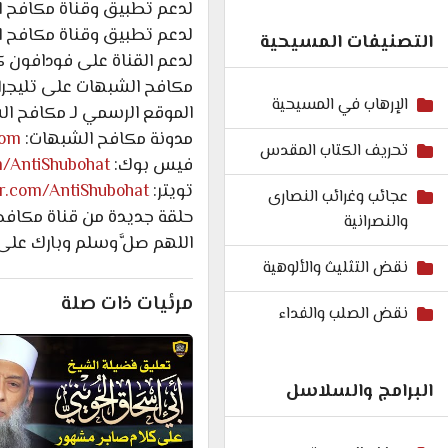
لدعم تطبيق وقناة مكافح ا
لدعم تطبيق وقناة مكافح ا
التصنيفات المسيحية
لدعم القناة على فودافون كاش: 7602
مكافح الشبهات على تليجرا
الإرهاب في المسيحية
الموقع الرسمي لـ مكافح ا
مدونة مكافح الشبهات:
com
تحريف الكتاب المقدس
فيس بوك:
m/AntiShubohat
تويتر:
ter.com/AntiShubohat
عجائب وغرائب النصارى
حلقة جديدة من قناة مكافح ا
والنصرانية
اللهم صلَّ وسلم وبارك على
نقض التثليث والألوهية
مرئيات ذات صلة
نقض الصلب والفداء
البرامج والسلاسل