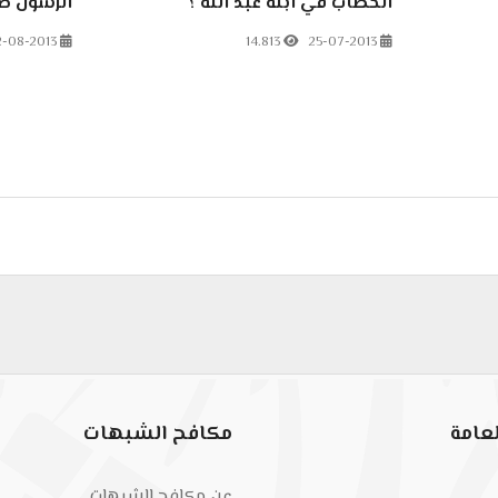
الخطاب في ابنه عبد الله ؟
الرسول صل
-08-2013
14.813
25-07-2013
غمض عينيك شيوخ السلفية ينشرون عقائد الشيعة
عامة
مكافح الشبهات
عن مكافح الشبهات