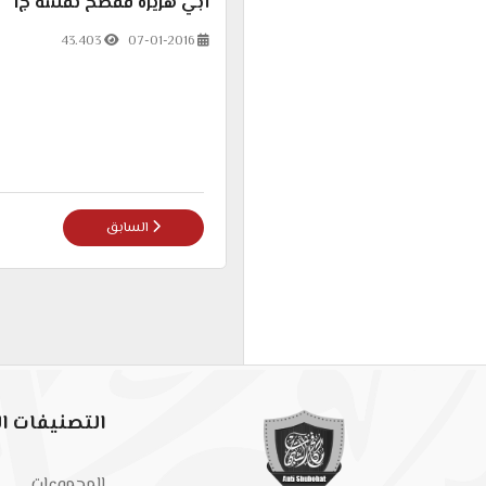
أبي هريرة ففضح نفسه ج1
43.403
07-01-2016
المقال السابق: مش هتقدر ت
السابق
التصنيفات ال
المجموعات