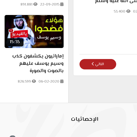
ى الله عليه وسلم
891.881
22-09-2015
53.400
02
15:35
إماراتيون يكشفون كذب
وسيم يوسف عليهم
المقال التالي: أبو عمر الباحث & صابر مشهور - أبو حنيفة مش بيفه
التالي
بالصوت والصورة
826.599
06-02-2020
الإحصائيات