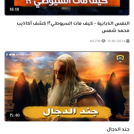
18:18
النفس الذبابية - كيف مات السيوطي؟! كشف أكاذيب
محمد شمس
44.239
11-10-2024
15:40
جند الدجال