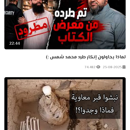
22:44
لماذا يحاولون إنكار طرد محمد شمس :)
74.482
23-08-2025