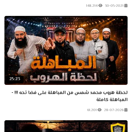
148.214
30-05-2021
25:23
لحظة هروب محمد شمس من المباهلة على فضا ئحه !!! -
المباهلة كاملة
61.201
28-07-2026