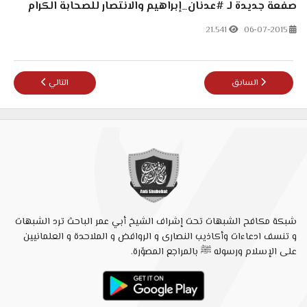
صفعة جديدة لـ #عدنان_إبراهيم والانتصار للصحابة الكرام
21.541
06-07-2015
المقال السابق: محمد شمس يترنح أمام أبي عمر الباحث ويضطر للإساءة وقل
المقال التالي: علي
السابق
التالي
شبكة مكافح الشبهات تحت إشراف الشيخ أبي عمر الباحث ترد الشبهات
و تنسف ادعاءات وأكاذيب النصارى و الروافض و الملاحدة و العلمانيين
على الإسلام ورسوله ﷺ بالمراجع المصوّرة.