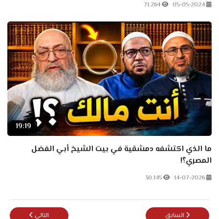
71.264
05-05-2024
19:19
ما الذي اكتشفه دمشقية في بيت الشيخ أبي الفضل
المصري؟!
30.145
14-07-2026
المقال السابق: طه الدليمي: حل مشكلة الشيعة سب علي بن ابي طالب
المقال التالي: في
السابق
التالي