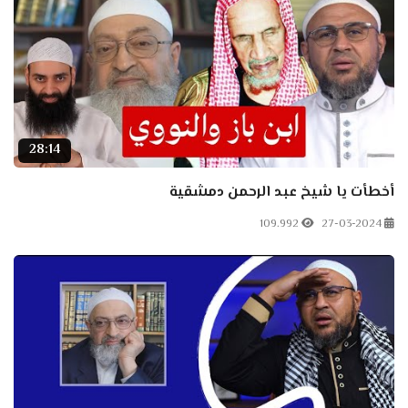
28:14
أخطأت يا شيخ عبد الرحمن دمشقية
109.992
27-03-2024