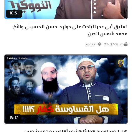
10:51
تعليق أبي عمر الباحث على حوار د. حسن الحسيني والأخ
محمد شمس الدين
387.771
27-07-2023
15:17
هل القساوسة كفار؟! كشف أكاذيب محمد شمس