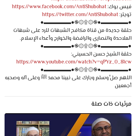
فيس بوك:
https://www.facebook.com/AntiShubohat
تويتر:
https://twitter.com/AntiShubohat
●▬▬▬▬▬●֎۞۩۞֎●▬▬▬▬▬●
حلقة جديدة من قناة مكافح الشبهات للرد على شبهات
الملاحدة والنصارى والرافضة والخوارج وأعداء الإسلام.
●▬▬▬▬▬●֎۞۩۞֎●▬▬▬▬▬●
حلقة الشيخ حسن الحسيني:
https://www.youtube.com/watch?v=qPYz_0_8lcw
●▬▬▬▬▬●֎۞۩۞֎●▬▬▬▬▬●
اللهم صلَّ وسلم وبارك على نبينا محمد ﷺ وعلى آله وصحبه
أجمعين
مرئيات ذات صلة