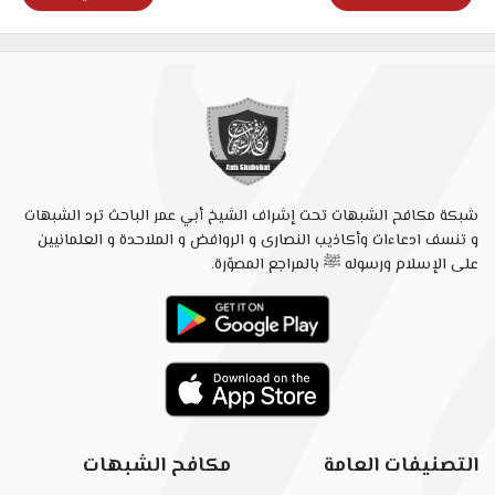
شبكة مكافح الشبهات تحت إشراف الشيخ أبي عمر الباحث ترد الشبهات
و تنسف ادعاءات وأكاذيب النصارى و الروافض و الملاحدة و العلمانيين
على الإسلام ورسوله ﷺ بالمراجع المصوّرة.
التصنيفات العامة
مكافح الشبهات