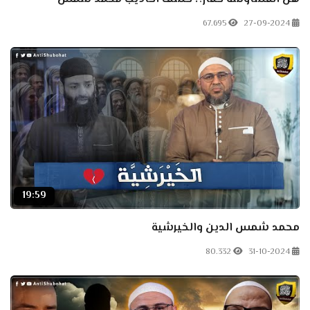
67.695
27-09-2024
19:59
محمد شمس الدين والخيرشية
80.332
31-10-2024