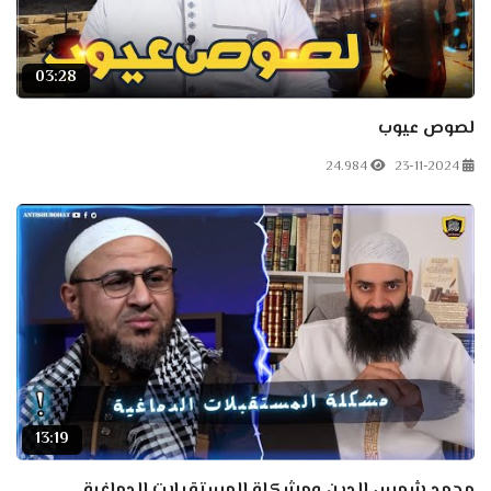
03:28
لصوص عيوب
24.984
23-11-2024
13:19
محمد شمس الدين ومشكلة المستقبلات الدماغية