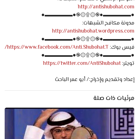
http://antishubohat.com
●▬▬▬▬▬●֎۞۩۞֎●▬▬▬▬▬●
مدونة مكافح الشبهات:
http://antishubohat.wordpress.com
●▬▬▬▬▬●֎۞۩۞֎●▬▬▬▬▬●
فيس بوك:
https://www.facebook.com/Anti.Shubohat.T/
●▬▬▬▬▬●֎۞۩۞֎●▬▬▬▬▬●
تويتر:
https://twitter.com/AntiShubohat
إعداد وتقديم وإخراج:/ أبو عمر الباحث
مرئيات ذات صلة