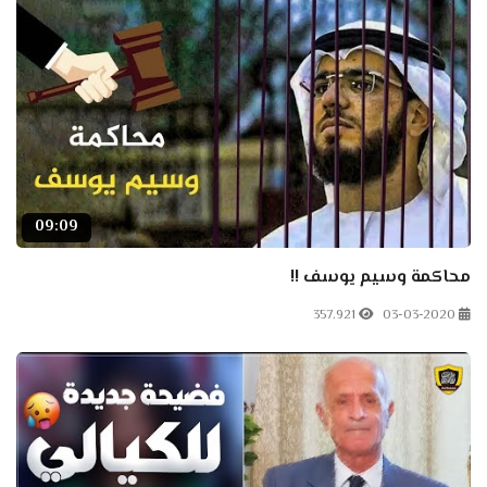
09:09
محاكمة وسيم يوسف !!
357.921
03-03-2020