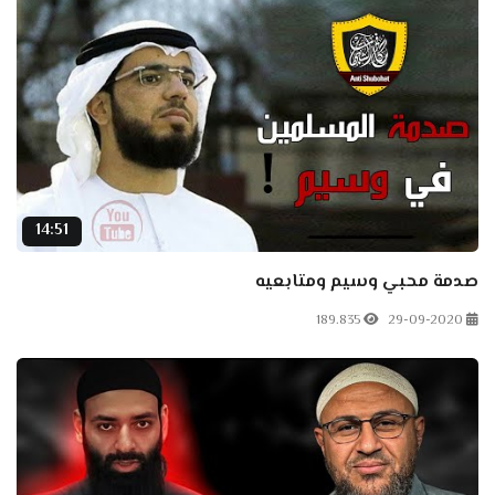
14:51
صدمة محبي وسيم ومتابعيه
189.835
29-09-2020