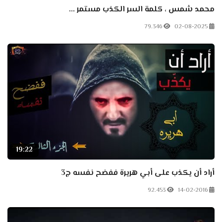
محمد شمس ، كلمة السر الكذب مستمر ...
79.346
02-08-2025
19:22
أراد أن يكذب على أبي هريرة ففضح نفسه ج3
92.453
14-02-2016