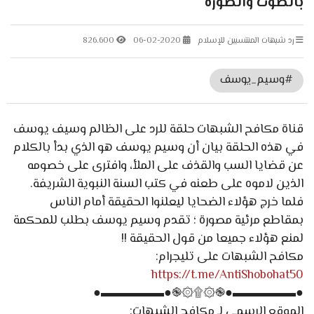
بالصوت والصورة
رد شبهات المنتسبين للإسلام
06-02-2020
826.600
#وسيم_يوسف
قناة مكافح الشبهات حلقة للرد على الظالم وسيف يوسف
في هذه الحلقة بيان أن وسيم يوسف هو الذي بدأ بالكلام
عن قضايا السب والقذف على الملأ، وافترى على خصومه
الذين لاموه على طعنه في كتب السنة النبوية الشريفة.
فلما خرج هؤلاء الضحايا ليعلنوا الحقيقة أمام الناس
بمقاطع مرئية مصورة ؛ تقدم وسيم يوسف بطلب للمحكمة
لمنع هؤلاء جميعا من قول الحقيقة !!
مكافح الشبهات على تليجرام:
https://t.me/AntiShobohat50
●▬▬▬▬▬●֎۞۩۞֎●▬▬▬▬▬●
الموقع الرسمي لـ مكافح الشبهات: