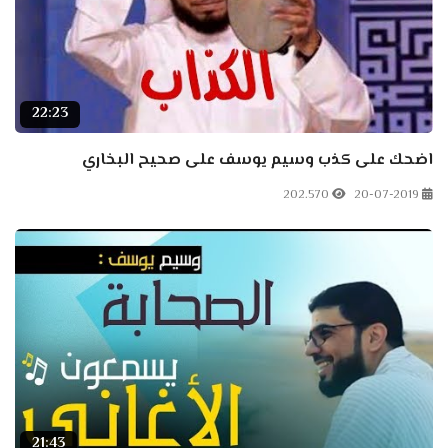
22:23
اضحك على كذب وسيم يوسف على صحيح البخاري
202.570
20-07-2019
21:43