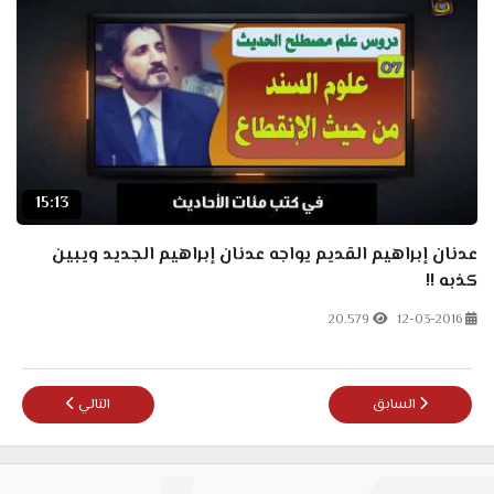
15:13
عدنان إبراهيم القديم يواجه عدنان إبراهيم الجديد ويبين
كذبه !!
20.579
12-03-2016
المقال السابق: ماذا يريد وسيم يوسف من الرسول ﷺ؟!
المقال التالي: رسا
السابق
التالي