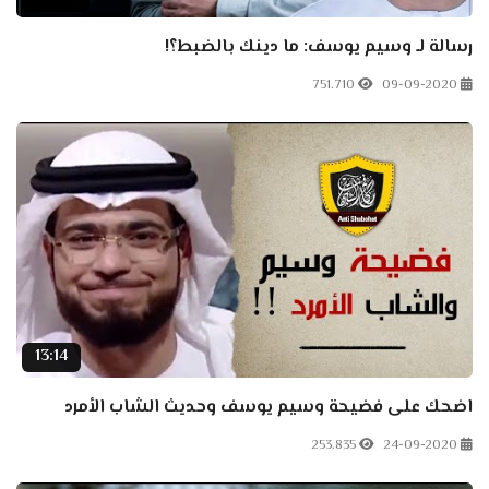
رسالة لـ وسيم يوسف: ما دينك بالضبط؟!
751.710
09-09-2020
13:14
اضحك على فضيحة وسيم يوسف وحديث الشاب الأمرد
253.835
24-09-2020