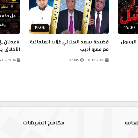
19:06
45:00
الرسول
فضيحة سعد الهلالي عَرَّاب العلمانية
#عدنان_إ
مع عمرو أديب
الأخلاق يا
3-07-2016
87.185
01-12-2018
س وإمامُه يخرجه من الإسلام !!
عامة
مكافح الشبهات