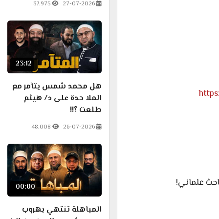
37.975
27-07-2026
23:12
هل محمد شمس يتآمر مع
http
الملا حدة على د/ هيثم
طلعت ؟!!
48.008
26-07-2026
حث علماني!
00:00
المباهلة تنتهي بهروب