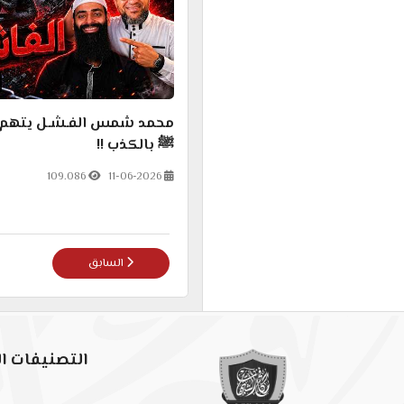
محمد شمس الفـشـل يتهم 
ﷺ بالكذب !!
109.086
11-06-2026
المقال السابق: شيخ محمد شم
السابق
التصنيفات ال