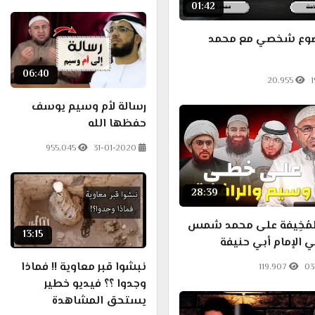
01:42
ضوع شخصي مع محمد
06:40
20.955
1
رسالة لأم وسيم يوسف
حفظها الله
955.045
31-01-2020
28:39
مُخِيفة على محمد شمس
13:15
 الإمام أبي حنيفة
نبشوا قبر معاوية !! فماذا
119.907
03
وجدوا ؟؟ فيديو خطير
يستحق المشاهدة