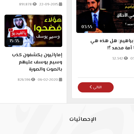
891.878
22-09-2015
03:55
براهيم: هل هذه هي
15:35
 أمة محمد ؟!
إماراتيون يكشفون كذب
32.342
0
وسيم يوسف عليهم
بالصوت والصورة
826.596
06-02-2020
المقال التالي: ماذا لو أرسل محمد شمس ابنه للكنيسة واعتقد بعق
التالي
الإحصائيات