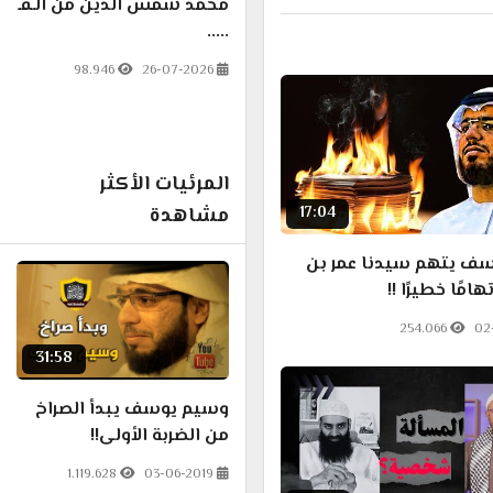
محمد شمس الدين من الـفـ
.....
98.946
26-07-2026
المرئيات الأكثر
مشاهدة
17:04
ف يتهم سيدنا عمر بن
امًا خطيرًا !!
254.066
02
31:58
وسيم يوسف يبدأ الصراخ
من الضربة الأولى!!
1.119.628
03-06-2019