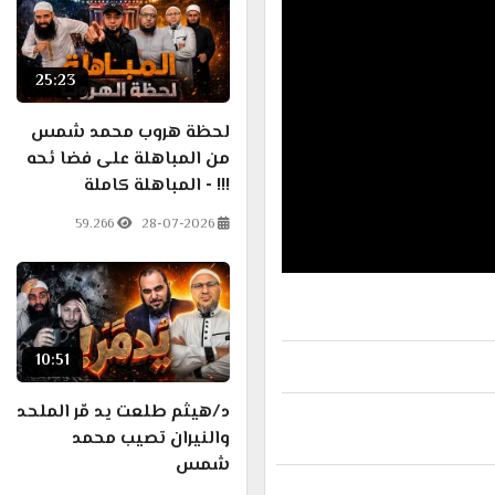
25:23
لحظة هروب محمد شمس
من المباهلة على فضا ئحه
!!! - المباهلة كاملة
59.266
28-07-2026
10:51
د/هيثم طلعت يد مّر الملحد
والنيران تصيب محمد
شمس