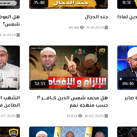
15:40
11:31
ن لماذا
جند الدجال
هل المو
شمس؟
40.661
15-11-2024
9-11-2024
32:33
06:46
 صابر
هل محمد شمس الدين كــافــــر ؟!
الشهب ال
حسب منهجه نعم
الطاعن في
-07-2025
91.834
16-02-2025