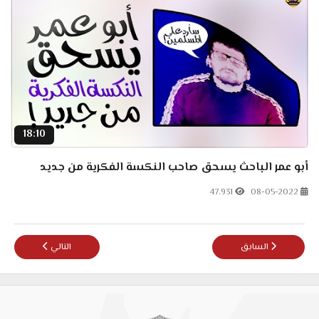
18:10
أبو عمر الباحث يسحق صاحب النكسة الفكرية من جديد
47.931
08-05-2022
المقال السابق: آخر هبدات إبراهيم عيسى: صلاة التراويح جماعة ليست من الس
المقال التالي: قريب
السابق
التالي