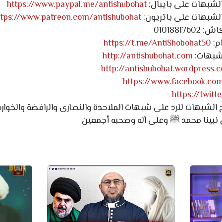
لشبهات على بايبال:
https://www.paypal.me/antishubohat
لشبهات على باتريون:
ttps://www.patreon.com/antishubohat
0101881
م:
https://t.me/AntiShobohat50
لشبهات:
http://antishubohat.com
http://antishubohat.wordpress.
https://www.facebook.co
https://twit
لشبهات للرد على شبهات الملاحدة والنصارى والرافضة والخوارج 
 نبينا محمد ﷺ وعلى آله وصحبه أجمعين