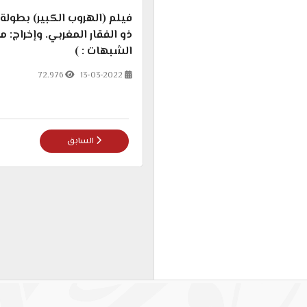
فيلم (الهروب الكبير) بطولة 
ذو الفقار المغربي. وإخراج: 
الشبهات : )
72.976
13-03-2022
المقال السابق: تدمير ذو الف
السابق