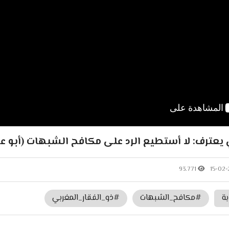
ي يعترف: لا أستطيع الرد على مكافح الشبهات (أبو عم
93.771
15-02
بة
#مكافح_الشبهات
#ذو_الفقار_المغربي