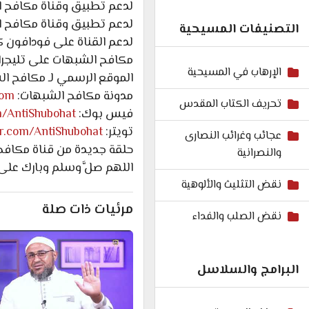
لدعم تطبيق وقناة مكافح ا
لدعم تطبيق وقناة مكافح ا
التصنيفات المسيحية
لدعم القناة على فودافون كاش: 7602
مكافح الشبهات على تليجرا
الإرهاب في المسيحية
الموقع الرسمي لـ مكافح ا
مدونة مكافح الشبهات:
com
تحريف الكتاب المقدس
فيس بوك:
m/AntiShubohat
تويتر:
ter.com/AntiShubohat
عجائب وغرائب النصارى
حلقة جديدة من قناة مكافح ا
والنصرانية
اللهم صلَّ وسلم وبارك على
نقض التثليث والألوهية
مرئيات ذات صلة
نقض الصلب والفداء
البرامج والسلاسل