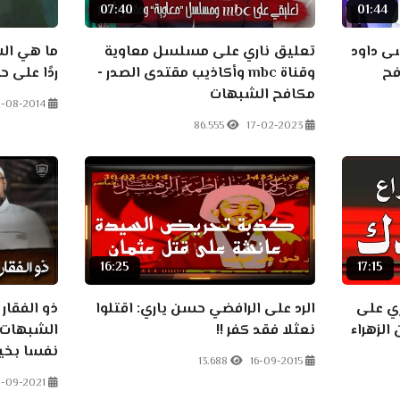
07:40
01:44
سى داود
تعليق ناري على مسلسل معاوية
ما هي الش
فح
وقناة mbc وأكاذيب مقتدى الصدر -
ردًا على 
مكافح الشبهات
1-08-2014
86.555
17-02-2023
16:25
17:15
ي على
الرد على الرافضي حسن ياري: اقتلوا
ذو الفقار
الزهراء
نعثلا فقد كفر !!
نفسا بخير
13.688
16-09-2015
-09-2021