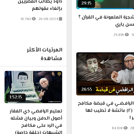
داود يطالب المصريين
29:15
بإلغاء عقولهم
جرة الملعونة في القرآن ؟
41.760
26-08-2024
حسن ياري
29.818
3
المرئيات الأكثر
مشاهدة
26:55
1:52:15
 الرافـضـي في قبضة مكافح
الشبهات (٢) عائشة لا تطيب لها
تعليم الرافضي ذي الفقار
 !
أصول الدفن وبيان فشله
في الرد على مكافح
84.108
28
الشبهات (حلقة خاصة)