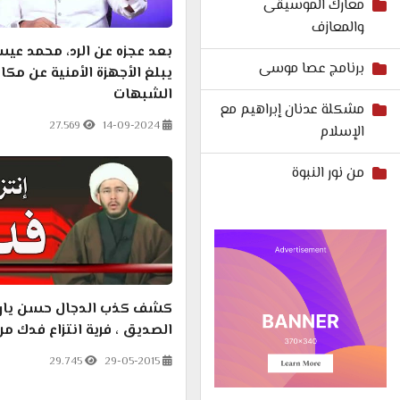
معارك الموسيقى
والمعازف
بعد عجزه عن الرد، محمد عي
برنامج عصا موسى
يبلغ الأجهزة الأمنية عن مكا
الشبهات
مشكلة عدنان إبراهيم مع
27.569
14-09-2024
الإسلام
من نور النبوة
كشف كذب الدجال حسن يار
الصديق ، فرية انتزاع فدك من 
29.745
29-05-2015