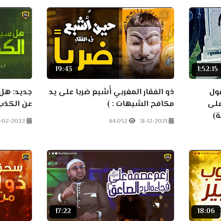
19:43
1:52:15
صول
ذو الفقار المغربي أُشبع ضربا على يد
جديد: هل 
على
مكافح الشبهات : )
عن الكذب
ة)
-02-2022
64.052
31-12-2021
17:22
18:06