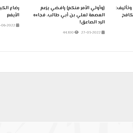
وتأليف:
{وأولي الأمر منكم} رافـضي يزعم
رضاع الكبي
مكافح
العصمة لعلي بن أبي طالب، فجاءه
الأيفع
الرد الصاعق!
7-06-2022
44.100
27-03-2022
قار المغربي على يد مهدي الشيعة (الأذان الشيعي بدعة)