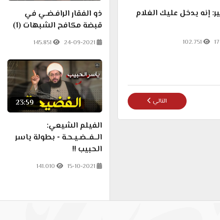
ر: إنه يدخل عليك الغلام
ذو الفقار الرافـضـي في
قبضة مكافح الشبهات (1)
102.751
1
145.851
24-09-2021
المقال التالي: الحلقة المحذوفة التي أرعبت "ذو الفقار المغربي" فأب
التالي
23:59
الفيلم الشيعي:
الــفــضـيـحـة - بطولة ياسر
الحبيب !!
141.010
15-10-2021