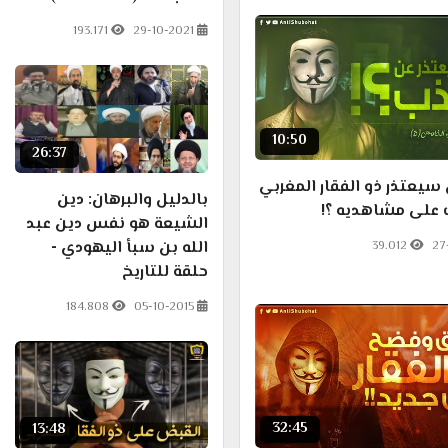
193.171
29-10-2021
10:50
26:37
سيعتذر ذو الفقار المغربي
بالدليل والبرهان: دين
 على مشاهديه ؟!
الشيعة هو نفس دين عبد
الله بن سبأ اليهودي -
39.012
27
حلقة للتاريخ
184.808
05-10-2015
32:45
13:48