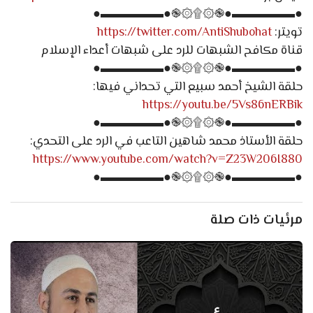
●▬▬▬▬▬●֎۞۩۞֎●▬▬▬▬▬●
تويتر:
https://twitter.com/AntiShubohat
قناة مكافح الشبهات للرد على شبهات أعداء الإسلام
●▬▬▬▬▬●֎۞۩۞֎●▬▬▬▬▬●
حلقة الشيخ أحمد سبيع التي تحداني فيها:
https://youtu.be/5Vs86nERBik
●▬▬▬▬▬●֎۞۩۞֎●▬▬▬▬▬●
حلقة الأستاذ محمد شاهين التاعب في الرد على التحدي:
https://www.youtube.com/watch?v=Z23W206I880
●▬▬▬▬▬●֎۞۩۞֎●▬▬▬▬▬●
مرئيات ذات صلة