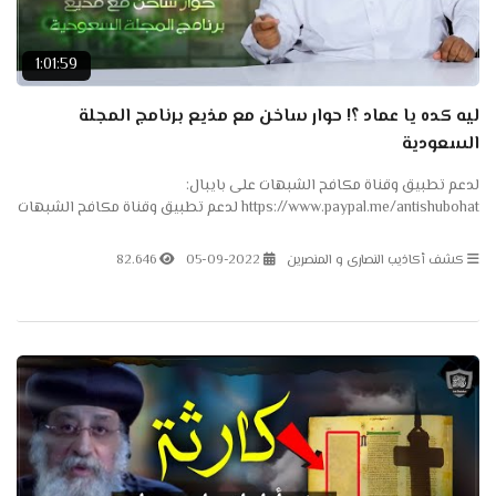
1:01:59
ليه كده يا عماد ؟! حوار ساخن مع مذيع برنامج المجلة
السعودية
لدعم تطبيق وقناة مكافح الشبهات على بايبال:
https://www.paypal.me/antishubohat لدعم تطبيق وقناة مكافح الشبهات
على باتريون: https://www.patreon.com/antishubohat مكافح الشبهات
على...
كشف أكاذيب النصارى و المنصرين
05-09-2022
82.646