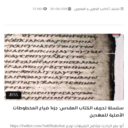
https://www.facebook.com/AntiShubohat
كشف أكاذيب النصارى و المنصرين
30-06-2011
37.963
21:55
سلسلة تحريف الكتاب المقدس: جزء1 ضياع المخطوطات
الأصلية للعهدين
أبو عمر الباحث مكافح الشبهات تويتر https://twitter.com/AntiShubohat