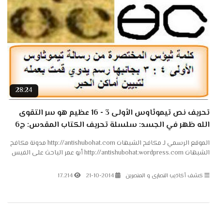
28:24
تحريف نص تيموثاوس الأولى 3 - 16 عظيم هو سر التقوى
الله ظهر في الجسد: سلسلة تحريف الكتاب المقدس: ج6
الموقع الرسمي لـ مكافح الشبهات http://antishubohat.com مدونة مكافح
الشبهات http://antishubohat.wordpress.com أبو عمر الباحث على الفيس
بوك http://www.facebook.com/elba7eth أبو...
كشف أكاذيب النصارى و المنصرين
21-10-2014
17.214