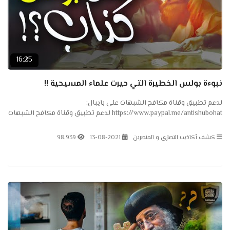
16:25
نبوءة بولس الخطيرة التي حيرت علماء المسيحية !!
لدعم تطبيق وقناة مكافح الشبهات على بايبال:
https://www.paypal.me/antishubohat لدعم تطبيق وقناة مكافح الشبهات
على باتريون: https://www.patreon.com/antishubohat مكافح الشبهات
على...
كشف أكاذيب النصارى و المنصرين
13-08-2021
98.939