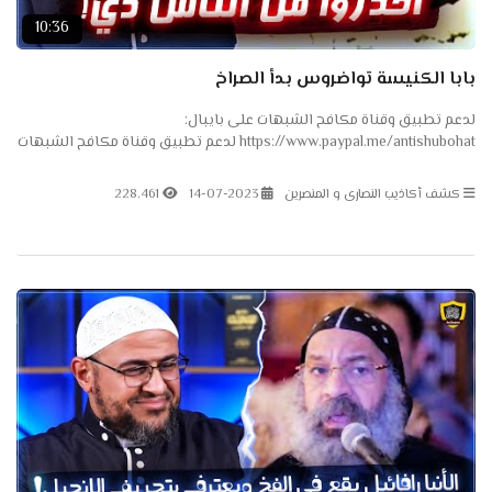
10:36
بابا الكنيسة تواضروس بدأ الصراخ
لدعم تطبيق وقناة مكافح الشبهات على بايبال:
https://www.paypal.me/antishubohat لدعم تطبيق وقناة مكافح الشبهات
على باتريون: https://www.patreon.com/antishubohat لدعم القناة على
فودافون...
كشف أكاذيب النصارى و المنصرين
14-07-2023
228.461