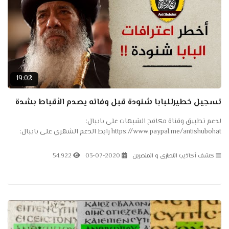
19:02
تسجيل خطيرللبابا شنودة قبل وفاته يصدم الأقباط بشدة
لدعم تطبيق وقناة مكافح الشبهات على بايبال:
https://www.paypal.me/antishubohat رابط الدعم الشهري على بايبال:
https://www.antishubohat.com/paypal لدعم تطبيق وقناة مكافح
الشبهات على...
كشف أكاذيب النصارى و المنصرين
03-07-2020
54.922