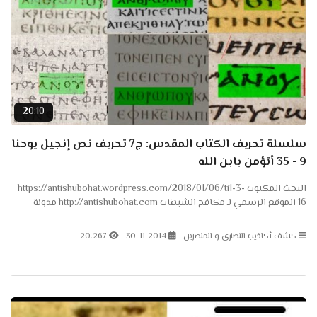
20:10
سلسلة تحريف الكتاب المقدس: ج7 تحريف نص إنجيل يوحنا
9 - 35 أتؤمن بابن الله
البحث المكتوب https://antishubohat.wordpress.com/2018/01/06/ti1-3-
16 الموقع الرسمي لـ مكافح الشبهات http://antishubohat.com مدونة
مكافح الشبهات...
كشف أكاذيب النصارى و المنصرين
30-11-2014
20.267