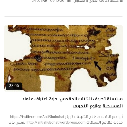
كشف أكاذيب النصارى و المنصرين
06-10-2011
24.075
28:06
سلسلة تحريف الكتاب المقدس: جزء2 اعتراف علماء
المسيحية بوقوع التحريف
أبو عمر الباحث مكافح الشبهات تويتر https://twitter.com/AntiShubohat
مدونة مكافح الشبهات http://antishubohat.wordpress.com الفيس بوك