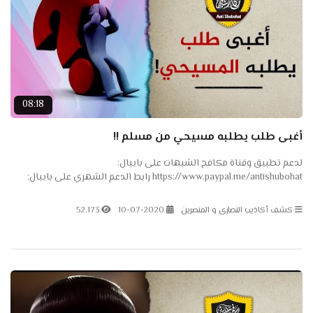
08:18
أغبى طلب يطلبه مسيحي من مسلم !!
لدعم تطبيق وقناة مكافح الشبهات على بايبال:
https://www.paypal.me/antishubohat رابط الدعم الشهري على بايبال:
https://www.antishubohat.com/paypal لدعم تطبيق وقناة مكافح
الشبهات على...
كشف أكاذيب النصارى و المنصرين
10-07-2020
52.173