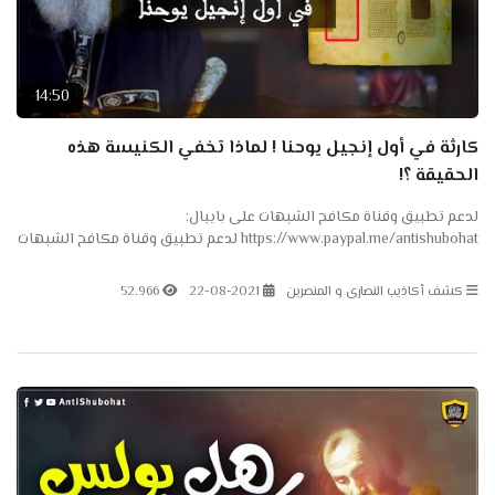
14:50
كارثة في أول إنجيل يوحنا ! لماذا تخفي الكنيسة هذه
الحقيقة ؟!
لدعم تطبيق وقناة مكافح الشبهات على بايبال:
https://www.paypal.me/antishubohat لدعم تطبيق وقناة مكافح الشبهات
على باتريون: https://www.patreon.com/antishubohat مكافح الشبهات
على...
كشف أكاذيب النصارى و المنصرين
22-08-2021
52.966