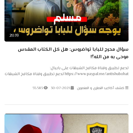
20:19
سؤال محرج للبابا تواضروس: هل كل الكتاب المقدس
موحى به من الله؟!
لدعم تطبيق وقناة مكافح الشبهات على بايبال:
https://www.paypal.me/antishubohat لدعم تطبيق وقناة مكافح الشبهات
على باتريون: https://www.patreon.com/antishubohat مكافح الشبهات
على...
كشف أكاذيب النصارى و المنصرين
30-07-2021
55.583