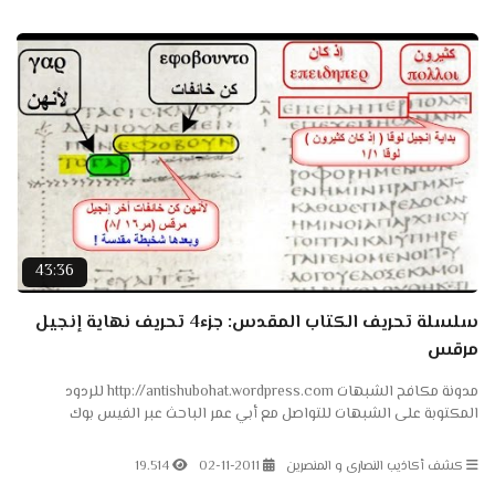
43:36
سلسلة تحريف الكتاب المقدس: جزء4 تحريف نهاية إنجيل
مرقس
مدونة مكافح الشبهات http://antishubohat.wordpress.com للردود
المكتوبة على الشبهات للتواصل مع أبي عمر الباحث عبر الفيس بوك
http://www.facebook.com/elba7eth أبو عمر الباحث...
كشف أكاذيب النصارى و المنصرين
02-11-2011
19.514