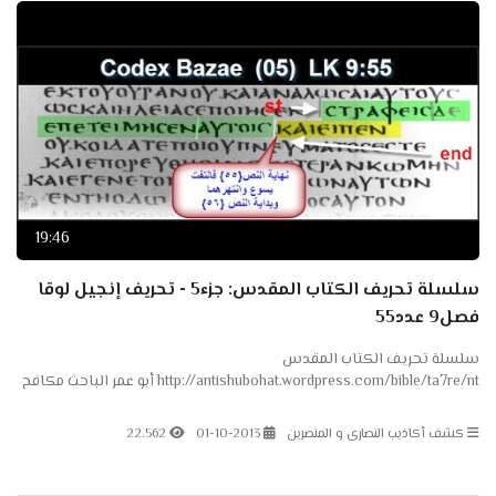
19:46
سلسلة تحريف الكتاب المقدس: جزء5 - تحريف إنجيل لوقا
فصل9 عدد55
سلسلة تحريف الكتاب المقدس
http://antishubohat.wordpress.com/bible/ta7re/nt أبو عمر الباحث مكافح
الشبهات تويتر https://twitter.com/AntiShubohat مدونة مكافح الشبهات...
كشف أكاذيب النصارى و المنصرين
01-10-2013
22.562