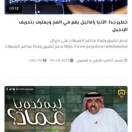
09:12
خطير جدا: الأنبا رافائيل يقع في الفخ ويعترف بتحريف
الإنجيل
لدعم تطبيق وقناة مكافح الشبهات على بايبال:
https://www.paypal.me/antishubohat لدعم تطبيق وقناة مكافح الشبهات
على باتريون: https://www.patreon.com/antishubohat لدعم القناة على
فودافون...
كشف أكاذيب النصارى و المنصرين
29-04-2023
243.735