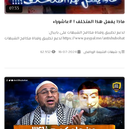
07:33
ماذا يفعل هذا المتخلف ! #عاشوراء
لدعم تطبيق وقناة مكافح الشبهات على بايبال:
https://www.paypal.me/antishubohat لدعم تطبيق وقناة مكافح الشبهات
على باتريون: https://www.patreon.com/antishubohat لدعم القناة على
فودافون...
رد شبهات الشيعة الروافض
16-07-2024
62.932