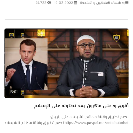
على...
رد شبهات العلمانيين و الملاحدة
16-02-2022
67.722
15:01
أقوى رد على ماكرون بعد تطاوله على الإسلام
لدعم تطبيق وقناة مكافح الشبهات على بايبال:
https://www.paypal.me/antishubohat لدعم تطبيق وقناة مكافح الشبهات
على باتريون: https://www.patreon.com/antishubohat مكافح الشبهات