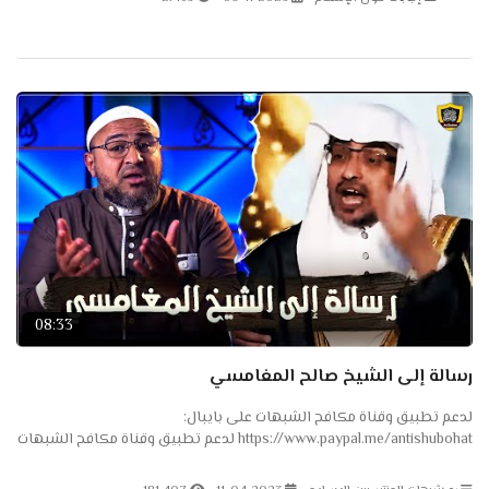
08:33
رسالة إلى الشيخ صالح المغامسي
لدعم تطبيق وقناة مكافح الشبهات على بايبال:
https://www.paypal.me/antishubohat لدعم تطبيق وقناة مكافح الشبهات
على باتريون: https://www.patreon.com/antishubohat لدعم القناة على
فودافون...