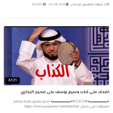
رد شبهات المنتسبين للإسلام
02-08-2019
60.005
22:23
اضحك على كذب وسيم يوسف على صحيح البخاري
●▬▬▬▬▬●֎۞۩۞֎●▬▬▬▬▬● لدعم تطبيق وقناة مكافح
الشبهات على بايبال: https://www.paypal.me/antishubohat
●▬▬▬▬▬●֎۞۩۞֎●▬▬▬▬▬● لدعم تطبيق وقناة مكافح