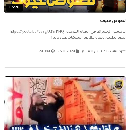
03:28
لصوص عيوب
لا تنسوا الإشتراك في القناة الجديدة : https://youtu.be/9ssgU25rPNQ
لدعم تطبيق وقناة مكافح الشبهات على بايبال:
https://www.paypal.me/antishubohat لدعم تطبيق وقناة مكافح...
رد شبهات المنتسبين للإسلام
23-11-2024
24.984