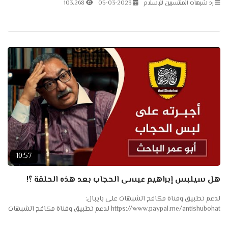
رد شبهات المنتسبين للإسلام
05-03-2023
103.268
10:57
هل سيلبس إبراهيم عيسى الحجاب بعد هذه الحلقة ؟!
لدعم تطبيق وقناة مكافح الشبهات على بايبال:
https://www.paypal.me/antishubohat لدعم تطبيق وقناة مكافح الشبهات
على باتريون: https://www.patreon.com/antishubohat مكافح الشبهات