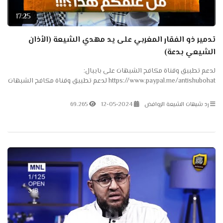
17:25
تدمير ذو الفقار المغربي على يد مهدي الشيعة (الأذان
الشيعي بدعة)
لدعم تطبيق وقناة مكافح الشبهات على بايبال:
https://www.paypal.me/antishubohat لدعم تطبيق وقناة مكافح الشبهات
على باتريون: https://www.patreon.com/antishubohat لدعم القناة على
فودافون...
رد شبهات الشيعة الروافض
12-05-2024
69.265