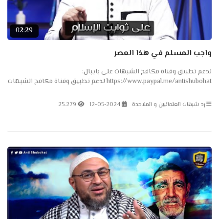
02:29
واجب المسلم في هذا العصر
لدعم تطبيق وقناة مكافح الشبهات على بايبال:
https://www.paypal.me/antishubohat لدعم تطبيق وقناة مكافح الشبهات
على باتريون: https://www.patreon.com/antishubohat لدعم القناة على
فودافون...
رد شبهات العلمانيين و الملاحدة
12-05-2024
25.279