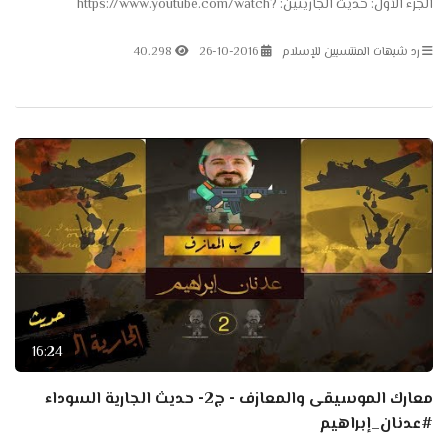
الجزء الأول: حديث الجاريتين: https://www.youtube.com/watch?
v=_vljNTG-Rr0 الجزء الثاني: حديث...
رد شبهات المنتسبين للإسلام
26-10-2016
40.298
16:24
معارك الموسيقى والمعازف - ج2- حديث الجارية السوداء
#عدنان_إبراهيم