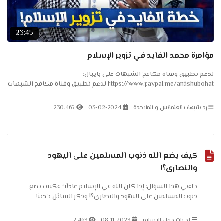
23:45
مؤامرة محمد الفايد في تزوير الإسلام
لدعم تطبيق وقناة مكافح الشبهات على بايبال:
https://www.paypal.me/antishubohat لدعم تطبيق وقناة مكافح الشبهات
على باتريون: https://www.patreon.com/antishubohat لدعم القناة على
فودافون...
رد شبهات العلمانيين و الملاحدة
03-02-2024
230.467
كيف يضع الله ذنوب المسلمين على اليهود
والنصارى؟!
جاءني هذا السؤال: إذا كان الله في الإسلام عادلًا؛ فكيف يضع
ذنوب المسلمين على اليهود والنصارى؟! وذكر السائل حديثا
يقول: [يجيء يوم القيامة ناس من المسلمين بذنوب أمثال...
إجابات حول الإسلام
08-11-2023
2.463