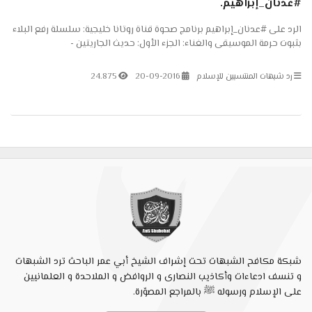
#عدنان_إبراهيم.
الرد على #عدنان_إبراهيم برنامج صحوة قناة روتانا خليجية: سلسلة رفع البلاء
بثبوت حرمة الموسيقى والغناء: الجزء الأول: حديث الجاريتين -
https://www.youtube.com/watch?v=_vljNTG-Rr0
رد شبهات المنتسبين للإسلام
20-09-2016
24.875
شبكة مكافح الشبهات تحت إشراف الشيخ أبي عمر الباحث ترد الشبهات
و تنسف ادعاءات وأكاذيب النصارى و الروافض و الملاحدة و العلمانيين
على الإسلام ورسوله ﷺ بالمراجع المصوّرة.