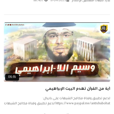
رد شبهات المنتسبين للإسلام
11-04-2023
181.407
06:16
آية من القرآن تهدم البيت الإبراهيمي
لدعم تطبيق وقناة مكافح الشبهات على بايبال:
https://www.paypal.me/antishubohat لدعم تطبيق وقناة مكافح الشبهات
على باتريون: https://www.patreon.com/antishubohat لدعم القناة على
فودافون...