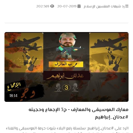
الشبهات على باتريون:
رد شبهات المنتسبين للإسلام
20-07-2019
202.569
18:14
معارك الموسيقى والمعازف - ج3 الإجماع وحجيته
#عدنان_إبراهيم
الرد على #عدنان_إبراهيم: سلسلة رفع البلاء بثبوت حرمة الموسيقى والغناء