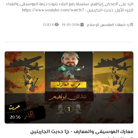
الرد على #عدنان_إبراهيم: سلسلة رفع البلاء بثبوت حرمة الموسيقى والغناء
الجزء الأول: حديث الجاريتين - https://www.youtube.com/watch?
v=_vljNTG-Rr0 الجزء الثاني: حديث الجارية...
رد شبهات المنتسبين للإسلام
19-10-2016
13.824
20:36
معارك الموسيقى والمعازف - ج1 حديث الجاريتين