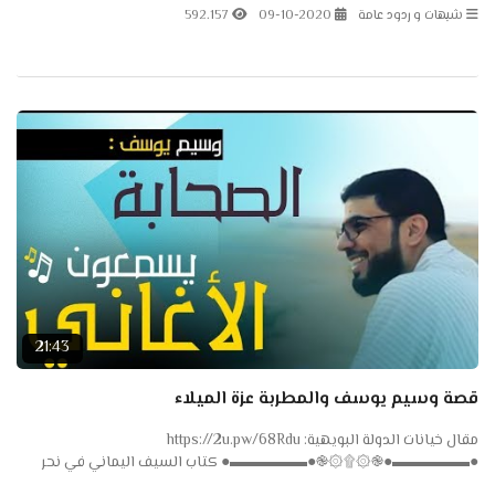
على...
شبهات و ردود عامة
09-10-2020
592.157
21:43
قصة وسيم يوسف والمطربة عزة الميلاء
مقال خيانات الدولة البويهية: https://2u.pw/68Rdu
●▬▬▬▬▬●֎۞۩۞֎●▬▬▬▬▬● كتاب السيف اليماني في نحر
الأصفهاني pdf: http://waqfeya.com/book.php?bid=3701