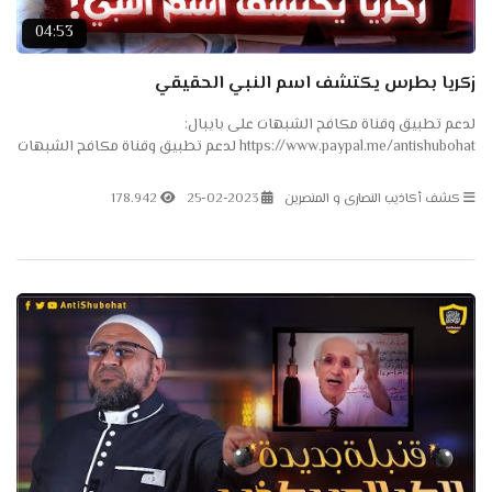
04:53
زكريا بطرس يكتشف اسم النبي الحقيقي
لدعم تطبيق وقناة مكافح الشبهات على بايبال:
https://www.paypal.me/antishubohat لدعم تطبيق وقناة مكافح الشبهات
على باتريون: https://www.patreon.com/antishubohat لدعم القناة على
فودافون...
كشف أكاذيب النصارى و المنصرين
25-02-2023
178.942