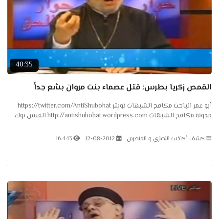
40:35
القمص زكريا بطرس: قتل عصماء بنت مروان بشع جداً
أبو عمر الباحث مكافح الشبهات تويتر https://twitter.com/AntiShubohat
مدونة مكافح الشبهات http://antishubohat.wordpress.com الفيس بوك
https://www.facebook.com/AntiShubohat
كشف أكاذيب النصارى و المنصرين
12-08-2012
16.443