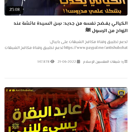
23:08
الكيالي يفـضح نفسه من جديد: سِن السيدة عائشة عند
الزواج من الرسول ﷺ
لدعم تطبيق وقناة مكافح الشبهات على بايبال:
https://www.paypal.me/antishubohat لدعم تطبيق وقناة مكافح الشبهات
على باتريون: https://www.patreon.com/antishubohat مكافح الشبهات
على...
رد شبهات المنتسبين للإسلام
21-06-2022
147.878