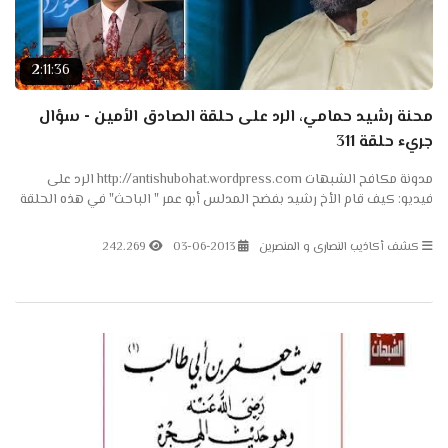
2:11:36
محنة رشيد حمامي، الرد على حلقة الصادق الأمين - سؤال
جريء حلقة 311
مدونة مكافح الشبهات http://antishubohat.wordpress.com الرد على
فيديو: كيف قام الأخ رشيد بفضح المدلس أبو عمر " الباحث" في هذه الحلقة
الرد على حلقة رقم 311 من برنامج سؤال الجريء الذين...
كشف أكاذيب النصارى و المنصرين
03-06-2013
242.269