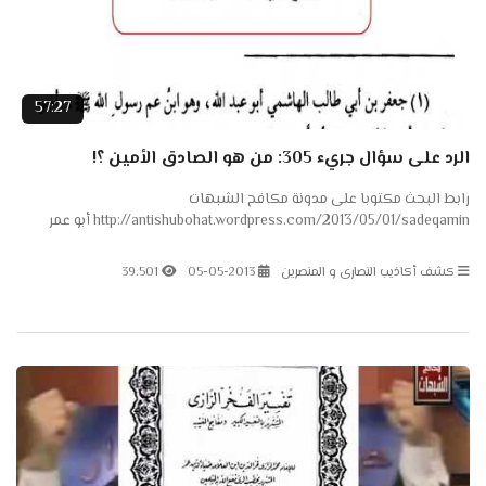
57:27
الرد على سؤال جريء 305: من هو الصادق الأمين ؟!
رابط البحث مكتوبا على مدونة مكافح الشبهات
http://antishubohat.wordpress.com/2013/05/01/sadeqamin أبو عمر
الباحث مكافح الشبهات الموقع الرسمي لـ مكافح الشبهات
http://antishubohat.com
كشف أكاذيب النصارى و المنصرين
05-05-2013
39.501