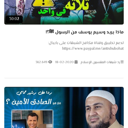
30:02
ماذا يريد وسيم يوسف من الرسول ﷺ؟!
لدعم تطبيق وقناة مكافح الشبهات على بايبال:
https://www.paypal.me/antishubohat
●▬▬▬▬▬●֎۞۩۞֎●▬▬▬▬▬● لدعم تطبيق وقناة مكافح
الشبهات على باتريون
رد شبهات المنتسبين للإسلام
18-02-2020
362.649