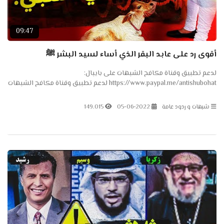
09:47
أقوى رد على عابد البقر الذي أساء لسيد البشر ﷺ
لدعم تطبيق وقناة مكافح الشبهات على بايبال:
https://www.paypal.me/antishubohat لدعم تطبيق وقناة مكافح الشبهات
على باتريون: https://www.patreon.com/antishubohat مكافح الشبهات
على...
شبهات و ردود عامة
05-06-2022
149.015