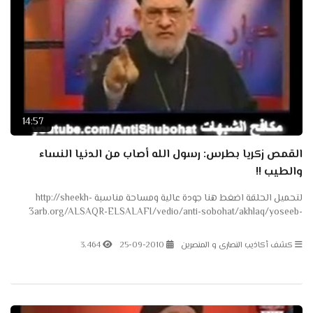
14:57
القمص زكريا بطرس: رسول الله أصاب من الدنيا النساء
والطيب !!
لتحميل الحلقة اضغط هنا جودة عالية ومساحة مناسبة http://sheekh-
3arb.org/ALSAQR-ELSALAFI/vedio/anti-sobohat/akhlaq/yoseeb-
nesa2-teeb.wmv صفحة القناة على موقع الدعوة وعليها كل أعمال...
كشف أكاذيب النصارى و المنصرين
25-09-2010
3.464