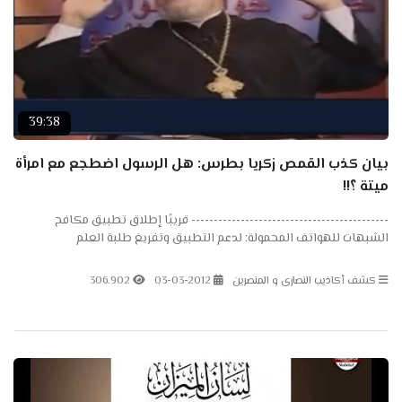
39:38
بيان كذب القمص زكريا بطرس: هل الرسول اضطجع مع امرأة
ميتة ؟!!
-------------------------------------------- قريبًا إطلاق تطبيق مكافح
الشبهات للهواتف المحمولة: لدعم التطبيق وتفريغ طلبة العلم
والمتخصصين للعمل في التطبيق:
كشف أكاذيب النصارى و المنصرين
03-03-2012
306.902