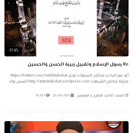
17:45
Re رسول الإسلام وتقبيل زبيبة الحسن والحسين
أبو عمر الباحث مكافح الشبهات تويتر https://twitter.com/AntiShubohat
مدونة مكافح الشبهات http://antishubohat.wordpress.com الفيس بوك
https://www.facebook.com/AntiShubohat
كشف أكاذيب النصارى و المنصرين
21-06-2011
19.671